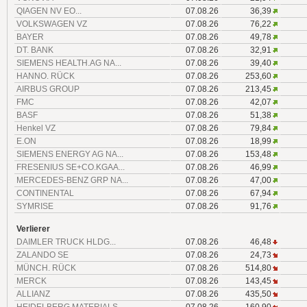
QIAGEN NV EO...
07.08.26
36,39
VOLKSWAGEN VZ
07.08.26
76,22
BAYER
07.08.26
49,78
DT. BANK
07.08.26
32,91
SIEMENS HEALTH.AG NA...
07.08.26
39,40
HANNO. RÜCK
07.08.26
253,60
AIRBUS GROUP
07.08.26
213,45
FMC
07.08.26
42,07
BASF
07.08.26
51,38
Henkel VZ
07.08.26
79,84
E.ON
07.08.26
18,99
SIEMENS ENERGY AG NA...
07.08.26
153,48
FRESENIUS SE+CO.KGAA...
07.08.26
46,99
MERCEDES-BENZ GRP NA...
07.08.26
47,00
CONTINENTAL
07.08.26
67,94
SYMRISE
07.08.26
91,76
Verlierer
DAIMLER TRUCK HLDG...
07.08.26
46,48
ZALANDO SE
07.08.26
24,73
MÜNCH. RÜCK
07.08.26
514,80
MERCK
07.08.26
143,45
ALLIANZ
07.08.26
435,50
HEIDELBERG MATERIALS...
07.08.26
160,90