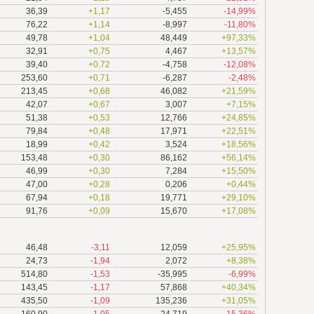
36,39
+1,17
-5,455
-14,99%
76,22
+1,14
-8,997
-11,80%
49,78
+1,04
48,449
+97,33%
32,91
+0,75
4,467
+13,57%
39,40
+0,72
-4,758
-12,08%
253,60
+0,71
-6,287
-2,48%
213,45
+0,68
46,082
+21,59%
42,07
+0,67
3,007
+7,15%
51,38
+0,53
12,766
+24,85%
79,84
+0,48
17,971
+22,51%
18,99
+0,42
3,524
+18,56%
153,48
+0,30
86,162
+56,14%
46,99
+0,30
7,284
+15,50%
47,00
+0,28
0,206
+0,44%
67,94
+0,18
19,771
+29,10%
91,76
+0,09
15,670
+17,08%
46,48
-3,11
12,059
+25,95%
24,73
-1,94
2,072
+8,38%
514,80
-1,53
-35,995
-6,99%
143,45
-1,17
57,868
+40,34%
435,50
-1,09
135,236
+31,05%
160,90
-1,05
-24,719
-15,36%