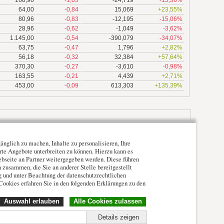
64,00
-0,84
15,069
+23,55%
80,96
-0,83
-12,195
-15,06%
28,96
-0,62
-1,049
-3,62%
1.145,00
-0,54
-390,079
-34,07%
63,75
-0,47
1,796
+2,82%
56,18
-0,32
32,384
+57,64%
370,30
-0,27
-3,610
-0,98%
163,55
-0,21
4,439
+2,71%
453,00
-0,09
613,303
+135,39%
nglich zu machen, Inhalte zu personalisieren, Ihre
erte Angebote unterbreiten zu können. Hierzu kann es
ebseite an Partner weitergegeben werden. Diese führen
zusammen, die Sie an anderer Stelle bereitgestellt
ng und unter Beachtung der datenschutzrechtlichen
Cookies erfahren Sie in den folgenden Erklärungen zu den
Auswahl erlauben
Alle Cookies zulassen
Details zeigen