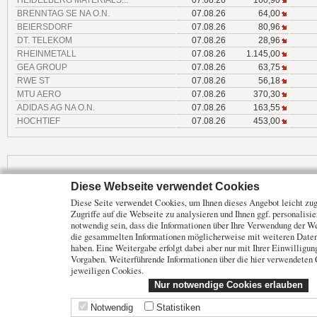
BRENNTAG SE NA O.N.
07.08.26
64,00
BEIERSDORF
07.08.26
80,96
DT. TELEKOM
07.08.26
28,96
RHEINMETALL
07.08.26
1.145,00
GEA GROUP
07.08.26
63,75
RWE ST
07.08.26
56,18
MTU AERO
07.08.26
370,30
ADIDAS AG NA O.N.
07.08.26
163,55
HOCHTIEF
07.08.26
453,00
Diese Webseite verwendet Cookies
Mehr Marktdaten und Kurse finden Sie auf
www.finanztreff.de
Diese Seite verwendet Cookies, um Ihnen dieses Angebot leicht zugä
Zugriffe auf die Webseite zu analysieren und Ihnen ggf. personalisi
Märkte
Wirtschaft
Optionsscheine
notwendig sein, dass die Informationen über Ihre Verwendung der W
Analysen
ETF Fonds
Rohstoffe
die gesammelten Informationen möglicherweise mit weiteren Daten 
haben. Eine Weitergabe erfolgt dabei aber nur mit Ihrer Einwilligu
Unternehmen
Anleihen
Vorgaben. Weiterführende Informationen über die hier verwendeten 
Branchen
Zertifikate
jeweiligen Cookies.
Nur notwendige Cookies erlauben
Angebote der
Nutzungshinweise
|
Datenschutz
|
Impressum
| Datenquellen:
boerse-stuttgart.de
,
Notwendig
Statistiken