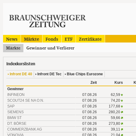
News
Märkte
Fonds
ETF
Zertifikate
Märkte
Gewinner und Verlierer
Indexkurslisten
Infront DE 40
Infront DE Tec
Blue Chips Eurozone
Zeit
Kurs
K
Gewinner
INFINEON
07.08.26
62,59
SCOUT24 SE NA O.N.
07.08.26
74,20
SAP
07.08.26
177,68
SIEMENS
07.08.26
280,20
BMW ST
07.08.26
59,66
DT. BÖRSE
07.08.26
273,80
COMMERZBANK AG
07.08.26
39,11
VONOVIA
07.08.26
21,04