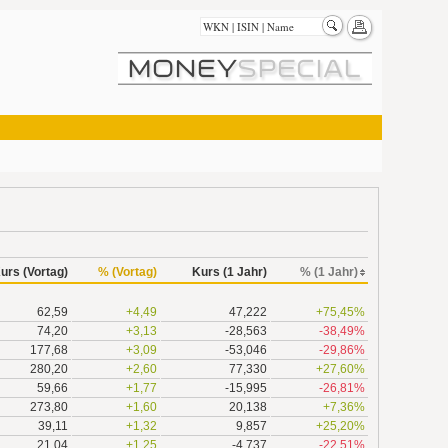
urs (Vortag)
% (Vortag)
Kurs (1 Jahr)
% (1 Jahr)
62,59
+4,49
47,222
+75,45%
74,20
+3,13
-28,563
-38,49%
177,68
+3,09
-53,046
-29,86%
280,20
+2,60
77,330
+27,60%
59,66
+1,77
-15,995
-26,81%
273,80
+1,60
20,138
+7,36%
39,11
+1,32
9,857
+25,20%
21,04
+1,25
-4,737
-22,51%