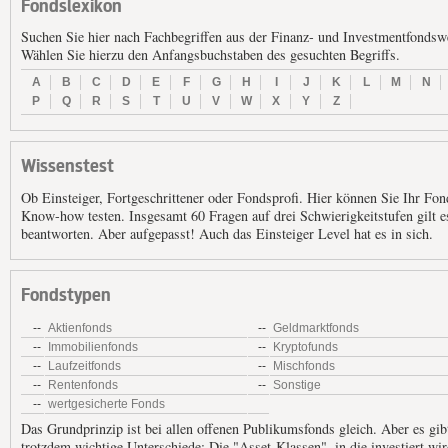
Fondslexikon
Suchen Sie hier nach Fachbegriffen aus der Finanz- und Investmentfondswe
Wählen Sie hierzu den Anfangsbuchstaben des gesuchten Begriffs.
A
B
C
D
E
F
G
H
I
J
K
L
M
N
P
Q
R
S
T
U
V
W
X
Y
Z
Wissenstest
Ob Einsteiger, Fortgeschrittener oder Fondsprofi. Hier können Sie Ihr Fon
Know-how testen. Insgesamt 60 Fragen auf drei Schwierigkeitstufen gilt e
beantworten. Aber aufgepasst! Auch das Einsteiger Level hat es in sich.
Fondstypen
--
Aktienfonds
--
Geldmarktfonds
--
Immobilienfonds
--
Kryptofunds
--
Laufzeitfonds
--
Mischfonds
--
Rentenfonds
--
Sonstige
--
wertgesicherte Fonds
Das Grundprinzip ist bei allen offenen Publikumsfonds gleich. Aber es gib
trotzdem wichtige Unterschiede: Die "Asset-Klassen", in die investiert wir