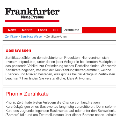
News
Märkte
Fonds
ETF
Zertifikate
Zertifikate
»
Zertifikate Wissen
»
Zertifikate-Arten
Basiswissen
Zertifikate zählen zu den strukturierten Produkten. Hier vereinen sich
Investmentprodukte, unter denen jeder Anleger in bestimmten Marktphas
das passende Vehikel zur Optimierung seines Portfolios findet. Wie werd
Zertifikate begeben, wie wird der Rückzahlungsbetrag ermittelt, welche
Chancen und Risiken bestehen, was gibt es bei der Anlage in Zertifikaten
beachten? Hier finden Sie verständliche, klare Antworten.
Phönix Zertifikate
Phönix Zertifikate bieten Anlegern die Chance von kurzfristigen
Kursrückgängen eines Basiswertes langfristig zu profitieren. Denn sofern 
Kurs des zugrunde liegenden Basiswertes auf oder unter den Schwellenk
(Barriere) fällt und am Feststellungstag über dieser Barriere notiert, erhalt