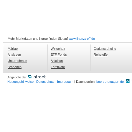
Mehr Marktdaten und Kurse finden Sie auf
www.finanztreff.de
Märkte
Wirtschaft
Optionsscheine
Analysen
ETF Fonds
Rohstoffe
Unternehmen
Anleihen
Branchen
Zertifikate
Angebote der
Nutzungshinweise
|
Datenschutz
|
Impressum
| Datenquellen:
boerse-stuttgart.de
,