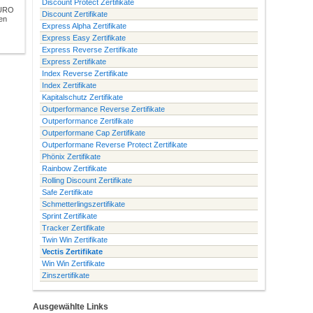
Discount Protect Zertifikate
EURO
Discount Zertifikate
en
Express Alpha Zertifikate
Express Easy Zertifikate
Express Reverse Zertifikate
Express Zertifikate
Index Reverse Zertifikate
Index Zertifikate
Kapitalschutz Zertifikate
Outperformance Reverse Zertifikate
Outperformance Zertifikate
Outperformane Cap Zertifikate
Outperformane Reverse Protect Zertifikate
Phönix Zertifikate
Rainbow Zertifikate
Rolling Discount Zertifikate
Safe Zertifikate
Schmetterlingszertifikate
Sprint Zertifikate
Tracker Zertifikate
Twin Win Zertifikate
Vectis Zertifikate
Win Win Zertifikate
Zinszertifikate
Ausgewählte Links