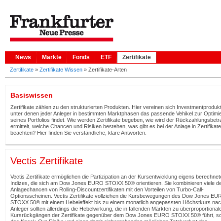
News
Märkte
Fonds
ETF
Zertifikate
Zertifikate
»
Zertifikate Wissen
»
Zertifikate-Arten
Basiswissen
Zertifikate zählen zu den strukturierten Produkten. Hier vereinen sich Investmentproduk
unter denen jeder Anleger in bestimmten Marktphasen das passende Vehikel zur Optimi
seines Portfolios findet. Wie werden Zertifikate begeben, wie wird der Rückzahlungsbetr
ermittelt, welche Chancen und Risiken bestehen, was gibt es bei der Anlage in Zertifikat
beachten? Hier finden Sie verständliche, klare Antworten.
Vectis Zertifikate
Vectis Zertifikate ermöglichen die Partizipation an der Kursentwicklung eigens berechnet
Indizes, die sich am Dow Jones EURO STOXX 50® orientieren. Sie kombinieren viele d
Anlagechancen von Rolling-Discountzertifikaten mit den Vorteilen von Turbo-Call-
Optionsscheinen. Vectis Zertifikate vollziehen die Kursbewegungen des Dow Jones E
STOXX 50® mit einem Hebeleffekt bis zu einem monatlich angepassten Höchstkurs nac
Anleger sollten allerdings die Hebelwirkung, die in fallenden Märkten zu überproportional
Kursrückgängen der Zertifikate gegenüber dem Dow Jones EURO STOXX 50® führt, s