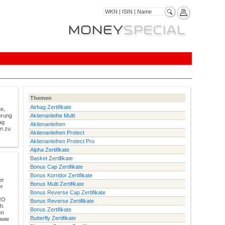
Themen
Airbag Zertifikate
te,
erung
Aktienanleihe Multi
ag
Aktienanleihen
en zu
Aktienanleihen Protect
Aktienanleihen Protect Pro
Alpha Zertifikate
Basket Zertifikate
Bonus Cap Zertifikate
Bonus Korridor Zertifikate
er
Bonus Multi Zertifikate
er
Bonus Reverse Cap Zertifikate
URO
Bonus Reverse Zertifikate
h.
Bonus Zertifikate
en
Butterfly Zertifikate
owie