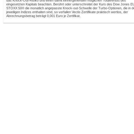
das Knock-Out-Risiko und einen damit einhergehenden möglichen Totalverlust des
eingesetzten Kapitals beachten. Berührt oder unterschreitet der Kurs des Dow Jones 
STOXX 50® die monatlich angepasste Knock-out-Schwelle der Turbo-Optionen, die in d
jeweiligen Indizes enthalten sind, so verfallen Vectis Zertifikate praktisch wertlos, der
Abrechnungsbetrag beträgt 0,001 Euro je Zertifikat.