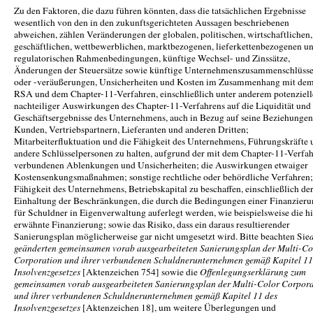
Zu den Faktoren, die dazu führen könnten, dass die tatsächlichen Ergebnisse
wesentlich von den in den zukunftsgerichteten Aussagen beschriebenen
abweichen, zählen Veränderungen der globalen, politischen, wirtschaftlichen,
geschäftlichen, wettbewerblichen, marktbezogenen, lieferkettenbezogenen u
regulatorischen Rahmenbedingungen, künftige Wechsel- und Zinssätze,
Änderungen der Steuersätze sowie künftige Unternehmenszusammenschlüss
oder -veräußerungen, Unsicherheiten und Kosten im Zusammenhang mit de
RSA und dem Chapter-11-Verfahren, einschließlich unter anderem potenziell
nachteiliger Auswirkungen des Chapter-11-Verfahrens auf die Liquidität und 
Geschäftsergebnisse des Unternehmens, auch in Bezug auf seine Beziehungen
Kunden, Vertriebspartnern, Lieferanten und anderen Dritten;
Mitarbeiterfluktuation und die Fähigkeit des Unternehmens, Führungskräfte 
andere Schlüsselpersonen zu halten, aufgrund der mit dem Chapter-11-Verfa
verbundenen Ablenkungen und Unsicherheiten; die Auswirkungen etwaiger
Kostensenkungsmaßnahmen; sonstige rechtliche oder behördliche Verfahren;
Fähigkeit des Unternehmens, Betriebskapital zu beschaffen, einschließlich de
Einhaltung der Beschränkungen, die durch die Bedingungen einer Finanzier
für Schuldner in Eigenverwaltung auferlegt werden, wie beispielsweise die hi
erwähnte Finanzierung; sowie das Risiko, dass ein daraus resultierender
Sanierungsplan möglicherweise gar nicht umgesetzt wird. Bitte beachten Sie
geänderten gemeinsamen vorab ausgearbeiteten Sanierungsplan der Multi-Co
Corporation und ihrer verbundenen Schuldnerunternehmen gemäß Kapitel 11
Insolvenzgesetzes
[Aktenzeichen 754] sowie die
Offenlegungserklärung zum
gemeinsamen vorab ausgearbeiteten Sanierungsplan der Multi-Color Corpor
und ihrer verbundenen Schuldnerunternehmen gemäß Kapitel 11 des
Insolvenzgesetzes
[Aktenzeichen 18], um weitere Überlegungen und