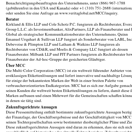
Benachrichtigungsbeauftragten des Unternehmens, unter (866) 967-1788
(gebührenfrei in den USA und Kanada) oder +1 (310) 751-2688 (internation
oder senden Sie eine Anfrage an www.veritaglobal.net/MCC/inquiry.
Berater
Kirkland & Ellis LLP und Cole Schotz P.C. fungieren als Rechtsberater, Ever
Group L.L.C. als Investmentbanker, AlixPartners, LLP als Finanzberater und
Global als strategischer Kommunikationsberater des Unternehmens. Quinn
Emanuel Urquhart & Sullivan LLP fungiert als Sonderberater von LABL, Inc
Debevoise & Plimpton LLP und Latham & Watkins LLP fungieren als
Rechtsberater von CD&R, und Moelis & Company LLC fungiert als dessen
Finanzberater. Milbank LLP und PJT Partners fungieren als Rechtsberater bz
Finanzberater der Ad-hoc-Gruppe der gesicherten Gläubiger.
Über MCC
Die Multi-Color Corporation (MCC) ist ein weltweit führender Anbieter von
erstklassigen Etikettenlösungen und liefert innovative und nachhaltige Lösu
für einige der bekanntesten Marken der Welt in einer breiten Palette von
verbraucherorientierten Endkategorien. MCC hat es sich zur Aufgabe gemach
seinen Kunden die weltweit besten Etikettenlösungen zu liefern, damit diese i
Marken aufbauen und einen Mehrwert für die Gemeinschaften schaffen könn
in denen sie tätig sind.
Zukunftsgerichtete Aussagen
Diese Pressemitteilung enthält bestimmte zukunftsgerichtete Aussagen bezüg
der Finanzlage, der Geschäftsergebnisse und der Geschäftstätigkeit von MCC
seinen Tochtergesellschaften sowie bestimmter diesbezüglicher Pläne und Zie
Diese zukunftsgerichteten Aussagen sind daran zu erkennen, dass sie sich nich
ausschließlich auf historische oder aktuelle Fakten beziehen. Zukunftsgericht