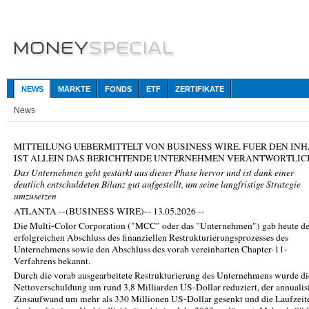
NEWS
MÄRKTE
FONDS
ETF
ZERTIFIKATE
News
MITTEILUNG UEBERMITTELT VON BUSINESS WIRE. FUER DEN INH
IST ALLEIN DAS BERICHTENDE UNTERNEHMEN VERANTWORTLIC
Das Unternehmen geht gestärkt aus dieser Phase hervor und ist dank einer
deutlich entschuldeten Bilanz gut aufgestellt, um seine langfristige Strategie
umzusetzen
ATLANTA --(BUSINESS WIRE)-- 13.05.2026 --
Die Multi-Color Corporation ("MCC" oder das "Unternehmen") gab heute d
erfolgreichen Abschluss des finanziellen Restrukturierungsprozesses des
Unternehmens sowie den Abschluss des vorab vereinbarten Chapter-11-
Verfahrens bekannt.
Durch die vorab ausgearbeitete Restrukturierung des Unternehmens wurde di
Nettoverschuldung um rund 3,8 Milliarden US-Dollar reduziert, der annualis
Zinsaufwand um mehr als 330 Millionen US-Dollar gesenkt und die Laufzeit