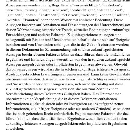
Aussagen verwenden häufig Begriffe wie "voraussichtlich", "anstreben",
"erwarten", "ermöglichen", "schätzen", "beabsichtigen", "planen", "Ziel",
"glauben", "hoffen", "anstreben", "fortsetzen", "werden", "können", "sollten",
"würden", "könnten" oder andere Wörter mit ähnlicher Bedeutung. Diese
Aussagen basieren auf Annahmen und Einschätzungen des Unternehmens so
dessen Wahrnehmung historischer Trends, aktueller Bedingungen, zukünftige
Entwicklungen und anderer Faktoren. Zukunftsgerichtete Aussagen sind
naturgemäß mit Risiken und Unsicherheiten behaftet, da sie sich auf Ereignis
beziehen und von Umständen abhängen, die in der Zukunft eintreten werden; 
in diesem Dokument im Zusammenhang mit solchen zukunftsgerichteten
Aussagen beschriebenen Faktoren könnten dazu führen, dass die tatsächliche
Ergebnisse und Entwicklungen wesentlich von den in solchen zukunftsgerich
Aussagen ausgedrückten oder implizierten Ergebnissen abweichen. Obwohl
davon ausgegangen wird, dass die in solchen zukunftsgerichteten Aussagen 
Ausdruck gebrachten Erwartungen angemessen sind, kann keine Gewähr dafü
übernommen werden, dass sich diese Erwartungen als richtig erweisen werde
und Sie werden daher darauf hingewiesen, sich nicht übermäßig auf diese
zukunftsgerichteten Aussagen zu verlassen, die nur zum Zeitpunkt der
Veröffentlichung dieses Dokuments Gültigkeit haben. Das Unternehmen
übernimmt keine Verpflichtung, die in diesem Dokument enthaltenen
Informationen zu aktualisieren oder zu korrigieren (sei es aufgrund neuer
Informationen, zukünftiger Ereignisse oder aus anderen Gründen), es sei denn
dies ist nach geltendem Recht erforderlich. Es gibt mehrere Faktoren, die daz
führen könnten, dass die tatsächlichen Ergebnisse wesentlich von den in den
zukunftsgerichteten Aussagen ausgedrückten oder implizierten Ergebnissen
abweichen.