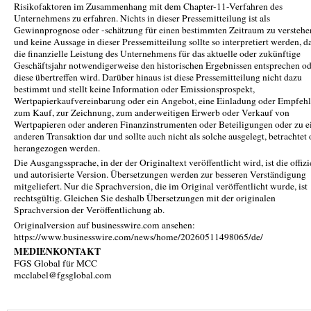
Risikofaktoren im Zusammenhang mit dem Chapter-11-Verfahren des
Unternehmens zu erfahren. Nichts in dieser Pressemitteilung ist als
Gewinnprognose oder -schätzung für einen bestimmten Zeitraum zu verstehe
und keine Aussage in dieser Pressemitteilung sollte so interpretiert werden, d
die finanzielle Leistung des Unternehmens für das aktuelle oder zukünftige
Geschäftsjahr notwendigerweise den historischen Ergebnissen entsprechen o
diese übertreffen wird. Darüber hinaus ist diese Pressemitteilung nicht dazu
bestimmt und stellt keine Information oder Emissionsprospekt,
Wertpapierkaufvereinbarung oder ein Angebot, eine Einladung oder Empfeh
zum Kauf, zur Zeichnung, zum anderweitigen Erwerb oder Verkauf von
Wertpapieren oder anderen Finanzinstrumenten oder Beteiligungen oder zu e
anderen Transaktion dar und sollte auch nicht als solche ausgelegt, betrachtet
herangezogen werden.
Die Ausgangssprache, in der der Originaltext veröffentlicht wird, ist die offizi
und autorisierte Version. Übersetzungen werden zur besseren Verständigung
mitgeliefert. Nur die Sprachversion, die im Original veröffentlicht wurde, ist
rechtsgültig. Gleichen Sie deshalb Übersetzungen mit der originalen
Sprachversion der Veröffentlichung ab.
Originalversion auf businesswire.com ansehen:
https://www.businesswire.com/news/home/20260511498065/de/
MEDIENKONTAKT
FGS Global für MCC
mcclabel@fgsglobal.com