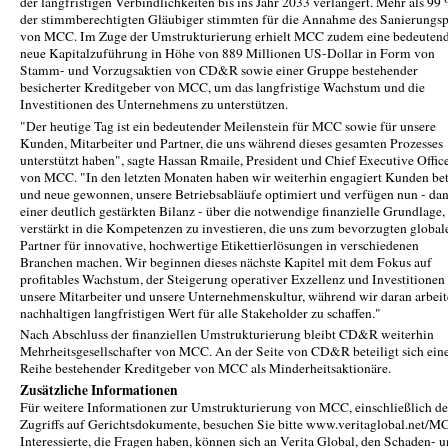
der langfristigen Verbindlichkeiten bis ins Jahr 2033 verlängert. Mehr als 99
der stimmberechtigten Gläubiger stimmten für die Annahme des Sanierungsp
von MCC. Im Zuge der Umstrukturierung erhielt MCC zudem eine bedeuten
neue Kapitalzuführung in Höhe von 889 Millionen US-Dollar in Form von
Stamm- und Vorzugsaktien von CD&R sowie einer Gruppe bestehender
besicherter Kreditgeber von MCC, um das langfristige Wachstum und die
Investitionen des Unternehmens zu unterstützen.
"Der heutige Tag ist ein bedeutender Meilenstein für MCC sowie für unsere
Kunden, Mitarbeiter und Partner, die uns während dieses gesamten Prozesses
unterstützt haben", sagte Hassan Rmaile, President und Chief Executive Offic
von MCC. "In den letzten Monaten haben wir weiterhin engagiert Kunden bet
und neue gewonnen, unsere Betriebsabläufe optimiert und verfügen nun - da
einer deutlich gestärkten Bilanz - über die notwendige finanzielle Grundlage
verstärkt in die Kompetenzen zu investieren, die uns zum bevorzugten global
Partner für innovative, hochwertige Etikettierlösungen in verschiedenen
Branchen machen. Wir beginnen dieses nächste Kapitel mit dem Fokus auf
profitables Wachstum, der Steigerung operativer Exzellenz und Investitionen 
unsere Mitarbeiter und unsere Unternehmenskultur, während wir daran arbeit
nachhaltigen langfristigen Wert für alle Stakeholder zu schaffen."
Nach Abschluss der finanziellen Umstrukturierung bleibt CD&R weiterhin
Mehrheitsgesellschafter von MCC. An der Seite von CD&R beteiligt sich ein
Reihe bestehender Kreditgeber von MCC als Minderheitsaktionäre.
Zusätzliche Informationen
Für weitere Informationen zur Umstrukturierung von MCC, einschließlich de
Zugriffs auf Gerichtsdokumente, besuchen Sie bitte www.veritaglobal.net/M
Interessierte, die Fragen haben, können sich an Verita Global, den Schaden- 