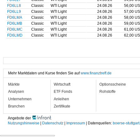
FD6LL8
Classic
WTI Light
24.08.26
56,00 U
FD6LL9
Classic
WTI Light
24.08.26
57,00 U
FD6LMA
Classic
WTI Light
24.08.26
58,00 U
FD6LMB
Classic
WTI Light
24.08.26
59,00 U
FD6LMC
Classic
WTI Light
24.08.26
61,00 U
FD6LMD
Classic
WTI Light
24.08.26
62,00 U
Mehr Marktdaten und Kurse finden Sie auf
www.finanztreff.de
Märkte
Wirtschaft
Optionsscheine
Analysen
ETF Fonds
Rohstoffe
Unternehmen
Anleihen
Branchen
Zertifikate
Angebote der
Nutzungshinweise
|
Datenschutz
|
Impressum
| Datenquellen:
boerse-stuttgart