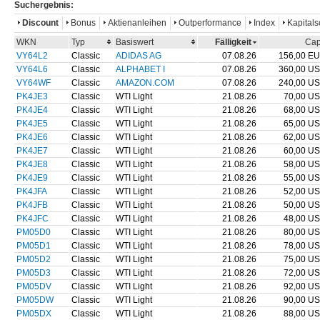
Suchergebnis:
Discount
Bonus
Aktienanleihen
Outperformance
Index
Kapitals
WKN
Typ
Basiswert
Fälligkeit
Ca
VY64L2
Classic
ADIDAS AG
07.08.26
156,00 E
VY64L6
Classic
ALPHABET I
07.08.26
360,00 U
VY64WF
Classic
AMAZON.COM
07.08.26
240,00 U
PK4JE3
Classic
WTI Light
21.08.26
70,00 U
PK4JE4
Classic
WTI Light
21.08.26
68,00 U
PK4JE5
Classic
WTI Light
21.08.26
65,00 U
PK4JE6
Classic
WTI Light
21.08.26
62,00 U
PK4JE7
Classic
WTI Light
21.08.26
60,00 U
PK4JE8
Classic
WTI Light
21.08.26
58,00 U
PK4JE9
Classic
WTI Light
21.08.26
55,00 U
PK4JFA
Classic
WTI Light
21.08.26
52,00 U
PK4JFB
Classic
WTI Light
21.08.26
50,00 U
PK4JFC
Classic
WTI Light
21.08.26
48,00 U
PM05D0
Classic
WTI Light
21.08.26
80,00 U
PM05D1
Classic
WTI Light
21.08.26
78,00 U
PM05D2
Classic
WTI Light
21.08.26
75,00 U
PM05D3
Classic
WTI Light
21.08.26
72,00 U
PM05DV
Classic
WTI Light
21.08.26
92,00 U
PM05DW
Classic
WTI Light
21.08.26
90,00 U
PM05DX
Classic
WTI Light
21.08.26
88,00 U