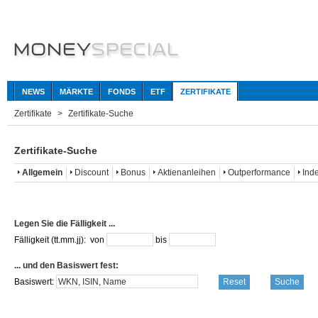
NEWS
MÄRKTE
FONDS
ETF
ZERTIFIKATE
Zertifikate
Zertifikate-Suche
Zertifikate-Suche
Allgemein
Discount
Bonus
Aktienanleihen
Outperformance
Ind
Legen Sie die Fälligkeit ...
Fälligkeit (tt.mm.jj):
von
bis
... und den Basiswert fest:
Basiswert: