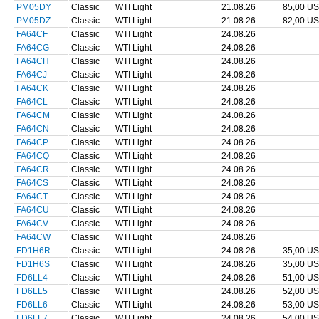
PM05DY
Classic
WTI Light
21.08.26
85,00 U
PM05DZ
Classic
WTI Light
21.08.26
82,00 U
FA64CF
Classic
WTI Light
24.08.26
FA64CG
Classic
WTI Light
24.08.26
FA64CH
Classic
WTI Light
24.08.26
FA64CJ
Classic
WTI Light
24.08.26
FA64CK
Classic
WTI Light
24.08.26
FA64CL
Classic
WTI Light
24.08.26
FA64CM
Classic
WTI Light
24.08.26
FA64CN
Classic
WTI Light
24.08.26
FA64CP
Classic
WTI Light
24.08.26
FA64CQ
Classic
WTI Light
24.08.26
FA64CR
Classic
WTI Light
24.08.26
FA64CS
Classic
WTI Light
24.08.26
FA64CT
Classic
WTI Light
24.08.26
FA64CU
Classic
WTI Light
24.08.26
FA64CV
Classic
WTI Light
24.08.26
FA64CW
Classic
WTI Light
24.08.26
FD1H6R
Classic
WTI Light
24.08.26
35,00 U
FD1H6S
Classic
WTI Light
24.08.26
35,00 U
FD6LL4
Classic
WTI Light
24.08.26
51,00 U
FD6LL5
Classic
WTI Light
24.08.26
52,00 U
FD6LL6
Classic
WTI Light
24.08.26
53,00 U
FD6LL7
Classic
WTI Light
24.08.26
54,00 U