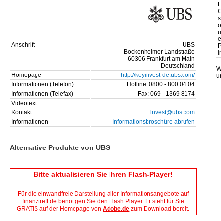
E
G
s
o
u
e
Anschrift
UBS
P
Bockenheimer Landstraße
i
60306 Frankfurt am Main
Deutschland
W
Homepage
http://keyinvest-de.ubs.com/
u
Informationen (Telefon)
Hotline: 0800 - 800 04 04
Informationen (Telefax)
Fax: 069 - 1369 8174
Videotext
Kontakt
invest@ubs.com
Informationen
Informationsbroschüre abrufen
Alternative Produkte von UBS
Bitte aktualisieren Sie Ihren Flash-Player!
Für die einwandfreie Darstellung aller Informationsangebote auf
finanztreff.de benötigen Sie den Flash Player. Er steht für Sie
GRATIS auf der Homepage von
Adobe.de
zum Download bereit.