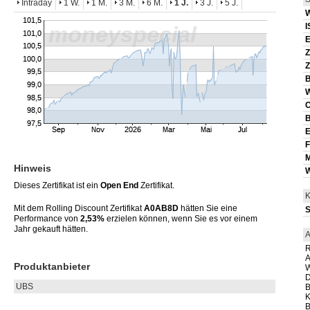
Intraday
1 W.
1 M.
3 M.
6 M.
1 J.
3 J.
5 J.
I
E
Z
Z
B
B
E
F
Hinweis
W
Dieses Zertifikat ist ein
Open End
Zertifikat.
K
Mit dem Rolling Discount Zertifikat
A0AB8D
hätten Sie eine
S
Performance von
2,53%
erzielen können, wenn Sie es vor einem
Jahr gekauft hätten.
A
R
A
Produktanbieter
W
D
UBS
B
K
B