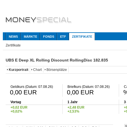
NEWS
MÄRKTE
FONDS
ETF
ZERTIFIKATE
Zertifikate
UBS E Deep XL Rolling Discount RollingDisc 182.835
Kurzportrait
Chart
Börsenplätze
Geldkurs (Datum: 07.08.26)
Briefkurs (Datum: 07.08.26)
C
0,00 EUR
0,00 EUR
Vortag
1 Jahr
3
+0,02 EUR
+2,48 EUR
+
+0,02%
+2,53%
+