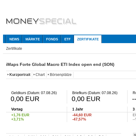
NEWS
MÄRKTE
FONDS
ETF
ZERTIFIKATE
Zertifikate
iMaps Forte Global Macro ETI Index open end (SON)
Kurzportrait
Chart
Börsenplätze
Geldkurs (Datum: 07.08.26)
Briefkurs (Datum: 07.08.26)
R
0,00 EUR
0,00 EUR
-
Vortag
1 Jahr
3
+1,76 EUR
-44,60 EUR
E
+3,71%
-47,57%
-