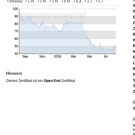
Intraday
1 W.
1 M.
3 M.
6 M.
1 J.
3 J.
5 J.
I
E
Z
Z
B
B
E
L
B
Hinweis
R
Dieses Zertifikat ist ein
Open End
Zertifikat.
S
K
S
A
M
e
a