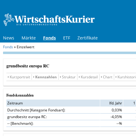
News
Märkte
Fonds
ETF
Zertifikate
Fonds
»
Einzelwert
grundbesitz europa RC
Kurzportrait
Kennzahlen
Struktur
Kursdetail
Chart
Kurshistor
Fondskennzahlen
Zeitraum
lfd. Jahr
1
Durchschnitt [Kategorie Fondsart]:
0,03%
grundbesitz europa RC:
-4,05%
-- [Benchmark]:
--%