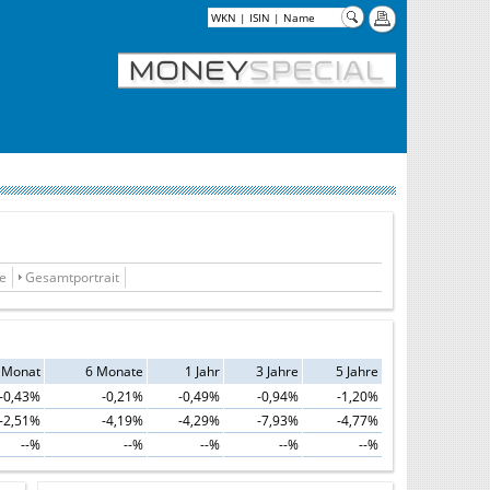
ie
Gesamtportrait
 Monat
6 Monate
1 Jahr
3 Jahre
5 Jahre
-0,43%
-0,21%
-0,49%
-0,94%
-1,20%
-2,51%
-4,19%
-4,29%
-7,93%
-4,77%
--%
--%
--%
--%
--%