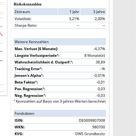
Risikokennzahlen
Zeitraum
1 Jahr
3 Jahre
Volatilität:
3,21%
2,00%
Sharpe Ratio:
--
--
Weitere Kennzahlen
Max. Verlust [6 Monate]:
-4,37%
Längste Verlustperiode¹:
8 Monate(e)
Wahrscheinlichkeit d. Outperf.¹:
38,89
Tracking Error¹:
--%
Jensen's Alpha¹:
-0,01%
Beta Faktor¹:
-0,01
Pos. Regression¹:
0,03
Neg. Regression¹:
-0,03
¹ Kennzahlen auf Basis von 3-jahres-Werten berechnet
Fondsdaten
ISIN:
DE0009807008
WKN:
980700
KVG:
DWS Grundbesitz