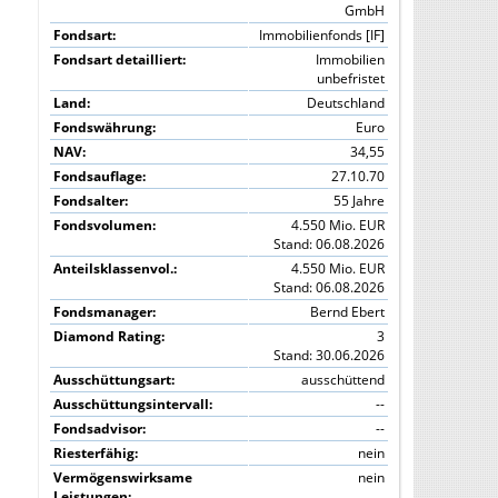
GmbH
Fondsart:
Immobilienfonds [IF]
Fondsart detailliert:
Immobilien
unbefristet
Land:
Deutschland
Fondswährung:
Euro
NAV:
34,55
Fondsauflage:
27.10.70
Fondsalter:
55 Jahre
Fondsvolumen:
4.550 Mio. EUR
Stand: 06.08.2026
Anteilsklassenvol.:
4.550 Mio. EUR
Stand: 06.08.2026
Fondsmanager:
Bernd Ebert
Diamond Rating:
3
Stand: 30.06.2026
Ausschüttungsart:
ausschüttend
Ausschüttungsintervall:
--
Fondsadvisor:
--
Riesterfähig:
nein
Vermögenswirksame
nein
Leistungen: