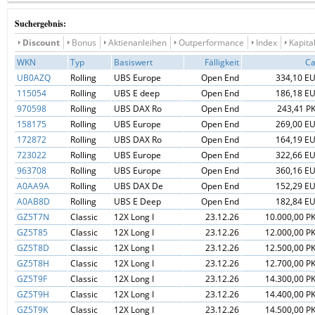
Suchergebnis:
Discount
Bonus
Aktienanleihen
Outperformance
Index
Kapita
WKN
Typ
Basiswert
Fälligkeit
C
UB0AZQ
Rolling
UBS Europe
Open End
334,10 E
115054
Rolling
UBS E deep
Open End
186,18 E
970598
Rolling
UBS DAX Ro
Open End
243,41 P
158175
Rolling
UBS Europe
Open End
269,00 E
172872
Rolling
UBS DAX Ro
Open End
164,19 E
723022
Rolling
UBS Europe
Open End
322,66 E
963708
Rolling
UBS Europe
Open End
360,16 E
A0AA9A
Rolling
UBS DAX De
Open End
152,29 E
A0AB8D
Rolling
UBS E Deep
Open End
182,84 E
GZ5T7N
Classic
12X Long I
23.12.26
10.000,00 P
GZ5T85
Classic
12X Long I
23.12.26
12.000,00 P
GZ5T8D
Classic
12X Long I
23.12.26
12.500,00 P
GZ5T8H
Classic
12X Long I
23.12.26
12.700,00 P
GZ5T9F
Classic
12X Long I
23.12.26
14.300,00 P
GZ5T9H
Classic
12X Long I
23.12.26
14.400,00 P
GZ5T9K
Classic
12X Long I
23.12.26
14.500,00 P