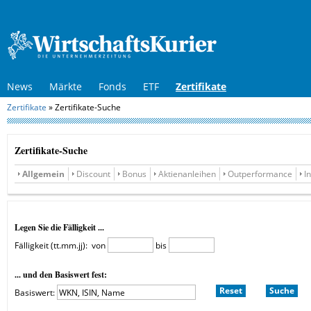
News
Märkte
Fonds
ETF
Zertifikate
Zertifikate
»
Zertifikate-Suche
Zertifikate-Suche
Allgemein
Discount
Bonus
Aktienanleihen
Outperformance
I
Legen Sie die Fälligkeit ...
Fälligkeit (tt.mm.jj):
von
bis
... und den Basiswert fest:
Basiswert: