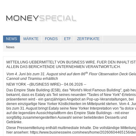
NEWS
MÄRKTE
FONDS
ETF
ZERTIFIKATE
News
MITTEILUNG UEBERMITTELT VON BUSINESS WIRE. FUER DEN INHALT IST
ALLEIN DAS BERICHTENDE UNTERNEHMEN VERANTWORTLICH.
th
Vom 4. Juni bis zum 31. August sind auf dem 86
Floor Observation Deck Gela
Cannoli und Tiramisu erhältlich
NEW YORK --(BUSINESS WIRE)-- 04.06.2026 --
Das Empire State Building (ESB), das "World's Most Famous Building", gab he
bekannt, dass es Eataly als Teil seines neuesten "Tastes of New York"-Erlebni
präsentieren wird - ein ganzjähriges Angebot an Pop-up-Veranstaltungen, bei
denen einzigartige New Yorker Köstlichkeiten im Mittelpunkt stehen. Vom 4. Ju
bis zum 31. August bringt Eataly seine New Yorker Interpretation von "la dolce v
auf die legendäre Aussichtsplattform des Empire State Buildings - mit einer
sorgfältig zusammengestellten Auswahl seiner beliebtesten Desserts und
Getränke.
Diese Pressemitteilung enthält multimediale Inhalte. Die vollständige Mitteilun
hier ansehen: https://www.businesswire.com/news/home/20260604465156/de/