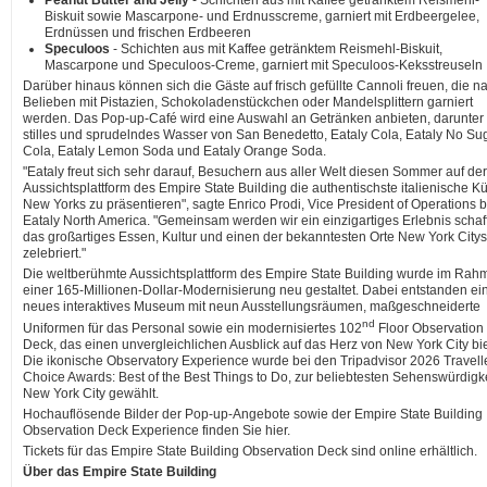
Peanut Butter and Jelly
- Schichten aus mit Kaffee getränktem Reismehl-
Biskuit sowie Mascarpone- und Erdnusscreme, garniert mit Erdbeergelee,
Erdnüssen und frischen Erdbeeren
Speculoos
- Schichten aus mit Kaffee getränktem Reismehl-Biskuit,
Mascarpone und Speculoos-Creme, garniert mit Speculoos-Keksstreuseln
Darüber hinaus können sich die Gäste auf frisch gefüllte Cannoli freuen, die n
Belieben mit Pistazien, Schokoladenstückchen oder Mandelsplittern garniert
werden. Das Pop-up-Café wird eine Auswahl an Getränken anbieten, darunter
stilles und sprudelndes Wasser von San Benedetto, Eataly Cola, Eataly No Su
Cola, Eataly Lemon Soda und Eataly Orange Soda.
"Eataly freut sich sehr darauf, Besuchern aus aller Welt diesen Sommer auf der
Aussichtsplattform des Empire State Building die authentischste italienische K
New Yorks zu präsentieren", sagte Enrico Prodi, Vice President of Operations b
Eataly North America. "Gemeinsam werden wir ein einzigartiges Erlebnis schaf
das großartiges Essen, Kultur und einen der bekanntesten Orte New York Citys
zelebriert."
Die weltberühmte Aussichtsplattform des Empire State Building wurde im Rah
einer 165-Millionen-Dollar-Modernisierung neu gestaltet. Dabei entstanden ei
neues interaktives Museum mit neun Ausstellungsräumen, maßgeschneiderte
nd
Uniformen für das Personal sowie ein modernisiertes 102
Floor Observation
Deck, das einen unvergleichlichen Ausblick auf das Herz von New York City bie
Die ikonische Observatory Experience wurde bei den Tripadvisor 2026 Travelle
Choice Awards: Best of the Best Things to Do, zur beliebtesten Sehenswürdigke
New York City gewählt.
Hochauflösende Bilder der Pop-up-Angebote sowie der Empire State Building
Observation Deck Experience finden Sie hier.
Tickets für das Empire State Building Observation Deck sind online erhältlich.
Über das Empire State Building