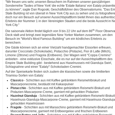
"Wir freuen uns sehr, unseren Besuchern im Rahmen unserer ganzjährigen
Sonderreihe 'Tastes of New York' die echte 'Estate Italiana' von Eataly präsenti
zu können", sagte Dan Rogoski, Geschäftsführer des Observatoriums. "Das Em
State Building ist von überall in New York City aus zu sehen und zu fotografier
doch nur ein Besuch auf unserer Aussichtsplattform bietet Ihnen das authentis
Erlebnis der Nummer 1 in den Vereinigten Staaten und die beste Aussicht in 
York City."
th
Die saisonale Aktion findet täglich von 9 bis 22 Uhr auf dem 86
Floor Observa
Deck statt und bringt zwei legendäre New Yorker Marken zusammen, um den
Besuch im "World's Most Famous Building" um ein köstliches Erlebnis zu
bereichern.
Die Gäste können sich an einer Vielzahl handgemachter Eissorten erfreuen,
darunter Cioccolato (Schokolade), Pistacchio (Pistazie), Fior di Latte (Milch),
Limone (Zitrone) und Fragola (Erdbeere). Der Wagen wird "Coppa Cremino"
anbieten - eine exklusive Eisschale, die es nur auf der Aussichtsplattform des
Empire State Building gibt - bestehend aus Haselnusseis mit Gianduja-Swirl,
Schlagsahne und einer "Eataly"-Schokoladen-Cremini.
Auf der Speisekarte finden sich zudem die klassischen sowie die limitierten
Tiramisu-Sorten von Eataly:
Classico
- Schichten aus mit Kaffee getränktem Reismehlbiskuit und
Mascarponecreme, bestäubt mit Kakaopulver
Pistacchio
- Schichten aus mit Kaffee getränktem Reismehl-Biskuit und
Pistazien-Mascarpone-Creme, garniert mit gehackten Pistazien
Hazelnut Gianduja
- Schichten aus mit Kaffee getränktem Reismehl-Biskui
Haselnuss-Gianduja-Mascarpone-Creme, garniert mit Haselnuss-Gianduj
gehackten Haselnüssen
Fragole
- Schichten aus mit Maraschino getränktem Reismehl-Biskuit und
Mascarponecreme, garniert mit Erdbeergelee und frischen Erdbeeren