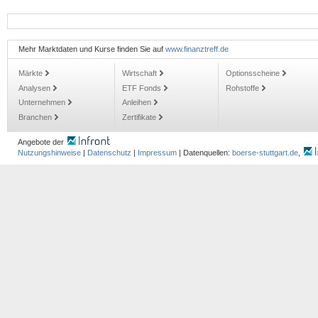
Mehr Marktdaten und Kurse finden Sie auf
www.finanztreff.de
Märkte
Wirtschaft
Optionsscheine
Analysen
ETF Fonds
Rohstoffe
Unternehmen
Anleihen
Branchen
Zertifikate
Angebote der
Nutzungshinweise
|
Datenschutz
|
Impressum
| Datenquellen:
boerse-stuttgart.de
,