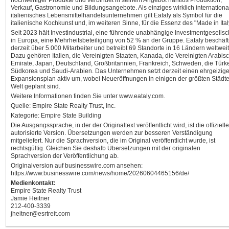
hochwertiger Produkte und verbindet in seinem Angebot nahtlos Produktion,
Verkauf, Gastronomie und Bildungsangebote. Als einziges wirklich internationa
italienisches Lebensmittelhandelsunternehmen gilt Eataly als Symbol für die
italienische Kochkunst und, im weiteren Sinne, für die Essenz des "Made in Ital
Seit 2023 hält Investindustrial, eine führende unabhängige Investmentgesellsc
in Europa, eine Mehrheitsbeteiligung von 52 % an der Gruppe. Eataly beschäft
derzeit über 5.000 Mitarbeiter und betreibt 69 Standorte in 16 Ländern weltweit
Dazu gehören Italien, die Vereinigten Staaten, Kanada, die Vereinigten Arabis
Emirate, Japan, Deutschland, Großbritannien, Frankreich, Schweden, die Türke
Südkorea und Saudi-Arabien. Das Unternehmen setzt derzeit einen ehrgeizig
Expansionsplan aktiv um, wobei Neueröffnungen in einigen der größten Städte
Welt geplant sind.
Weitere Informationen finden Sie unter www.eataly.com.
Quelle: Empire State Realty Trust, Inc.
Kategorie: Empire State Building
Die Ausgangssprache, in der der Originaltext veröffentlicht wird, ist die offiziell
autorisierte Version. Übersetzungen werden zur besseren Verständigung
mitgeliefert. Nur die Sprachversion, die im Original veröffentlicht wurde, ist
rechtsgültig. Gleichen Sie deshalb Übersetzungen mit der originalen
Sprachversion der Veröffentlichung ab.
Originalversion auf businesswire.com ansehen:
https://www.businesswire.com/news/home/20260604465156/de/
Medienkontakt:
Empire State Realty Trust
Jamie Heitner
212-400-3339
jheitner@esrtreit.com