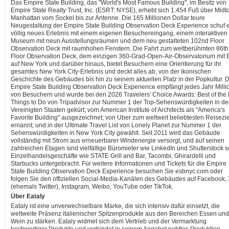
Das Empire State Building, das "World's Most Famous Building", im Besitz von
Empire State Realty Trust, Inc. (ESRT: NYSE), erhebt sich 1.454 Fuß über Mid
Manhattan vom Sockel bis zur Antenne. Die 165 Millionen Dollar teure
Neugestaltung der Empire State Building Observation Deck Experience schuf 
völlig neues Erlebnis mit einem eigenen Besuchereingang, einem interaktiven
Museum mit neun Ausstellungsräumen und dem neu gestalteten 102nd Floor
Observation Deck mit raumhohen Fenstern. Die Fahrt zum weltberühmten 86th
Floor Observation Deck, dem einzigen 360-Grad-Open-Air-Observatorium mit B
auf New York und darüber hinaus, bietet Besuchern eine Orientierung für ihr
gesamtes New York City-Erlebnis und deckt alles ab, von der ikonischen
Geschichte des Gebäudes bis hin zu seinem aktuellen Platz in der Popkultur. D
Empire State Building Observation Deck Experience empfängt jedes Jahr Mill
von Besuchern und wurde bei den 2026 Travelers' Choice Awards: Best of the 
Things to Do von Tripadvisor zur Nummer 1 der Top-Sehenswürdigkeiten in d
Vereinigten Staaten gekürt; vom American Institute of Architects als "America's
Favorite Building" ausgezeichnet; von Uber zum weltweit beliebtesten Reisezie
ernannt; und in der Ultimate Travel List von Lonely Planet zur Nummer 1 der
Sehenswürdigkeiten in New York City gewählt. Seit 2011 wird das Gebäude
vollständig mit Strom aus erneuerbarer Windenergie versorgt, und auf seinen
zahlreichen Etagen sind vielfältige Büromieter wie LinkedIn und Shutterstock 
Einzelhandelsgeschäfte wie STATE Grill and Bar, Tacombi, Ghirardelli und
Starbucks untergebracht. Für weitere Informationen und Tickets für die Empire
State Building Observation Deck Experience besuchen Sie esbnyc.com oder
folgen Sie den offiziellen Social-Media-Kanälen des Gebäudes auf Facebook,
(ehemals Twitter), Instagram, Weibo, YouTube oder TikTok.
Über Eataly
Eataly ist eine unverwechselbare Marke, die sich intensiv dafür einsetzt, die
weltweite Präsenz italienischer Spitzenprodukte aus den Bereichen Essen und
Wein zu stärken. Eataly widmet sich dem Vertrieb und der Vermarktung