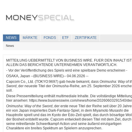
NEWS
MÄRKTE
FONDS
ETF
ZERTIFIKATE
News
MITTEILUNG UEBERMITTELT VON BUSINESS WIRE. FUER DEN INHALT IST
ALLEIN DAS BERICHTENDE UNTERNEHMEN VERANTWORTLICH.
- Vor der Veröffentlichung des Spiels wird eine spielbare Demo erscheinen -
OSAKA, Japan --(BUSINESS WIRE)-- 04.06.2026 --
Capcom Co., Ltd. (TOKYO:9697) gab heute bekannt, dass
Onimusha: Way of t
Sword
, der neueste Titel der
Onimusha
-Reihe, am 25. September 2026 ersche
soll.
Diese Pressemitteilung enthält multimediale Inhalte. Die vollständige Mitteilun
hier ansehen: https://www.businesswire.com/news/home/20260603291540/de/
Onimusha: Way of the Sword
, der erste neue Titel der Reihe seit über 20 Jahren
ein von Japan inspiriertes Dark-Fantasy-Spiel, in dem Miyamoto Musashi die
Hauptrolle spielt und das im Kyoto der Edo-Zeit spielt, das durch bösartige Wo
der Bosheit entstellt wurde. Capcom entwickelt diesen Titel mit dem Ziel, durch
seine mitreißende Schwertkampf-Action und seine äußerst einzigartigen
Charaktere ein breites Spektrum an Spielern anzusprechen.