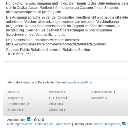
Hongkong, Taiwan, Singapur und Tokio. Der Hauptsitz des Unternehmens befi
sich in Osaka, Japan. Weitere Informationen zu Capcom finden Sie unter
https://www.capcom.co.jp/ir/english/
Die Ausgangssprache, in der der Originaltext veröffentlicht wird, ist die offiziell
autorisierte Version. Übersetzungen werden zur besseren Verständigung
mitgeliefert. Nur die Sprachversion, die im Original veröffentlicht wurde, ist
rechtsgültig. Gleichen Sie deshalb Übersetzungen mit der originalen
Sprachversion der Veröffentlichung ab.
Originalversion auf businesswire.com ansehen:
https://www.businesswire.com/news/home/20260603291540/de/
Capcom Public Relations & Investor Relations Section
+81-6-6920-3623
Mehr Marktdaten und Kurse finden Sie auf
www.finanztreff.de
Märkte
Wirtschaft
Optionsscheine
Analysen
ETF Fonds
Rohstoffe
Unternehmen
Anleihen
Branchen
Zertifikate
Angebote der
Nutzungshinweise
|
Datenschutz
|
Impressum
| Datenquellen:
boerse-stuttgart.de
,