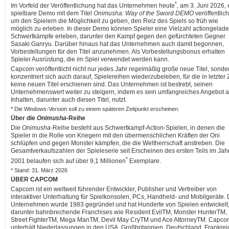
*
Im Vorfeld der Veröffentlichung hat das Unternehmen heute
, am 3. Juni 2026, 
spielbare Demo mit dem Titel
Onimusha: Way of the Sword DEMO
veröffentlich
um den Spielern die Möglichkeit zu geben, den Reiz des Spiels so früh wie
möglich zu erleben. In dieser Demo können Spieler eine Vielzahl actiongelad
Schwertkämpfe erleben, darunter den Kampf gegen den gefürchteten Gegner
Sasaki Ganryu. Darüber hinaus hat das Unternehmen auch damit begonnen,
Vorbestellungen für den Titel anzunehmen. Als Vorbestellungsbonus erhalten
Spieler Ausrüstung, die im Spiel verwendet werden kann.
Capcom veröffentlicht nicht nur jedes Jahr regelmäßig große neue Titel, sonde
konzentriert sich auch darauf, Spielereihen wiederzubeleben, für die in letzter 
keine neuen Titel erschienen sind. Das Unternehmen ist bestrebt, seinen
Unternehmenswert weiter zu steigern, indem es sein umfangreiches Angebot 
Inhalten, darunter auch diesen Titel, nutzt.
* Die Windows-Version soll zu einem späteren Zeitpunkt erscheinen.
Über die
Onimusha
-Reihe
Die
Onimusha
-Reihe besteht aus Schwertkampf-Action-Spielen, in denen die
Spieler in die Rolle von Kriegern mit den übermenschlichen Kräften der Oni
schlüpfen und gegen Monster kämpfen, die die Weltherrschaft anstreben. Die
Gesamtverkaufszahlen der Spieleserie seit Erscheinen des ersten Teils im Jah
*
2001 belaufen sich auf über 9,1 Millionen
Exemplare.
* Stand: 31. März 2026
ÜBER CAPCOM
Capcom ist ein weltweit führender Entwickler, Publisher und Vertreiber von
interaktiver Unterhaltung für Spielkonsolen, PCs, Handheld- und Mobilgeräte.
Unternehmen wurde 1983 gegründet und hat Hunderte von Spielen entwickelt
darunter bahnbrechende Franchises wie Resident EvilTM, Monster HunterTM,
Street FighterTM, Mega ManTM, Devil May CryTM und Ace AttorneyTM. Capco
unterhält Niederlassungen in den USA, Großbritannien, Deutschland, Frankrei