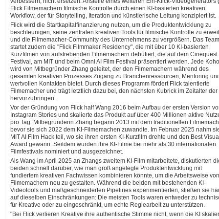
verbessern, nicht ersetzen. Anstelle eines weiteren Ein-Klick-Videogenerators 
Flick Filmemachern filmische Kontrolle durch einen KI-basierten kreativen
Workflow, der für Storytelling, Iteration und künstlerische Leitung konzipiert ist.
Flick wird die Startkapitalfinanzierung nutzen, um die Produktentwicklung zu
beschleunigen, seine zentralen kreativen Tools für filmische Kontrolle zu erwei
und die Filmemacher-Community des Unternehmens zu vergrößern. Das Tea
startet zudem die "Flick Filmmaker Residency", die mit über 10 KI-basierten
Kurzfilmen von aufstrebenden Filmemachern debütiert, die auf dem Cinequest
Festival, am MIT und beim Omni AI Film Festival präsentiert werden. Jede Koho
wird von Mitbegründer Zhang geleitet, der den Filmemachern während des
gesamten kreativen Prozesses Zugang zu Branchenressourcen, Mentoring un
wertvollen Kontakten bietet. Durch dieses Programm fördert Flick talentierte
Filmemacher und trägt letztlich dazu bei, den nächsten Kubrick im Zeitalter der
hervorzubringen.
Vor der Gründung von Flick half Wang 2016 beim Aufbau der ersten Version v
Instagram Stories und skalierte das Produkt auf über 400 Millionen aktive Nutz
pro Tag. Mitbegründerin Zhang begann 2013 mit dem traditionellen Filmemach
bevor sie sich 2022 dem KI-Filmemachen zuwandte. Im Februar 2025 nahm si
MIT AI Film Hack teil, wo sie ihren ersten KI-Kurzfilm drehte und den Best Visua
Award gewann. Seitdem wurden ihre KI-Filme bei mehr als 30 internationalen
Filmfestivals nominiert und ausgezeichnet.
Als Wang im April 2025 an Zhangs zweitem KI-Film mitarbeitete, diskutierten di
beiden schnell darüber, wie man groß angelegte Produktentwicklung mit
fundiertem kreativen Fachwissen kombinieren könnte, um die Arbeitsweise vo
Filmemachern neu zu gestalten. Während die beiden mit bestehenden KI-
Videotools und maßgeschneiderten Pipelines experimentierten, stießen sie hä
auf dieselben Einschränkungen: Die meisten Tools waren entweder zu technis
für Kreative oder zu eingeschränkt, um echte Regiearbeit zu unterstützen.
"Bei Flick verlieren Kreative ihre authentische Stimme nicht, wenn die KI skalier