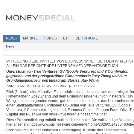
NEWS
MÄRKTE
FONDS
ETF
ZERTIFIKATE
News
MITTEILUNG UEBERMITTELT VON BUSINESS WIRE. FUER DEN INHALT IST
ALLEIN DAS BERICHTENDE UNTERNEHMEN VERANTWORTLICH.
Unterstützt von True Ventures, GV (Google Ventures) und Y Combinator,
gegründet von der preisgekrönten Filmemacherin Zoey Zhang und dem
Gründungsingenieur von Instagram Stories, Ray Wang
SAN FRANCISCO --(BUSINESS WIRE)-- 15.05.2026 --
Flick (flick.art), eine KI-native Filmproduktionsplattform, die von der preisgekrö
Filmemacherin Zoey Zhang und dem Gründungsingenieur von Instagram, Ray
Wang, ins Leben gerufen wurde, gab heute bekannt, dass das Unternehmen i
einer Startkapitalrunde 6 Millionen US-Dollar von True Ventures, GV (Google
Ventures), Y Combinator, Lightspeed, Formosa Capital, Pioneer Fund, Olive Tr
Capital und N1 sowie von Angel-Investoren eingesammelt hat.
Diese Pressemitteilung enthält multimediale Inhalte. Die vollständige Mitteilun
hier ansehen: https://www.businesswire.com/news/home/20260514283463/de/
Flick basiert auf einer einfachen Überzeugung: KI sollte das Filmemachen