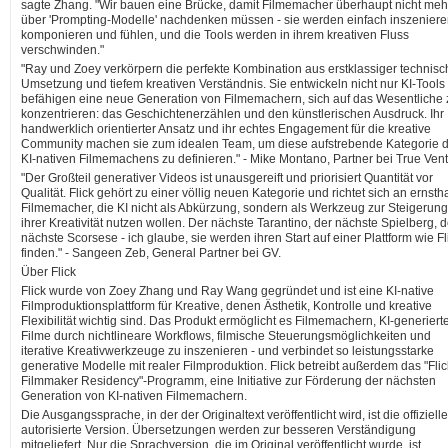
sagte Zhang. "Wir bauen eine Brücke, damit Filmemacher überhaupt nicht meh
über 'Prompting-Modelle' nachdenken müssen - sie werden einfach inszeniere
komponieren und fühlen, und die Tools werden in ihrem kreativen Fluss
verschwinden."
"Ray und Zoey verkörpern die perfekte Kombination aus erstklassiger technisc
Umsetzung und tiefem kreativen Verständnis. Sie entwickeln nicht nur KI-Tools 
befähigen eine neue Generation von Filmemachern, sich auf das Wesentliche 
konzentrieren: das Geschichtenerzählen und den künstlerischen Ausdruck. Ihr
handwerklich orientierter Ansatz und ihr echtes Engagement für die kreative
Community machen sie zum idealen Team, um diese aufstrebende Kategorie 
KI-nativen Filmemachens zu definieren." - Mike Montano, Partner bei True Vent
"Der Großteil generativer Videos ist unausgereift und priorisiert Quantität vor
Qualität. Flick gehört zu einer völlig neuen Kategorie und richtet sich an ernsth
Filmemacher, die KI nicht als Abkürzung, sondern als Werkzeug zur Steigerung
ihrer Kreativität nutzen wollen. Der nächste Tarantino, der nächste Spielberg, d
nächste Scorsese - ich glaube, sie werden ihren Start auf einer Plattform wie Fl
finden." - Sangeen Zeb, General Partner bei GV.
Über Flick
Flick wurde von Zoey Zhang und Ray Wang gegründet und ist eine KI-native
Filmproduktionsplattform für Kreative, denen Ästhetik, Kontrolle und kreative
Flexibilität wichtig sind. Das Produkt ermöglicht es Filmemachern, KI-generiert
Filme durch nichtlineare Workflows, filmische Steuerungsmöglichkeiten und
iterative Kreativwerkzeuge zu inszenieren - und verbindet so leistungsstarke
generative Modelle mit realer Filmproduktion. Flick betreibt außerdem das "Flic
Filmmaker Residency"-Programm, eine Initiative zur Förderung der nächsten
Generation von KI-nativen Filmemachern.
Die Ausgangssprache, in der der Originaltext veröffentlicht wird, ist die offiziell
autorisierte Version. Übersetzungen werden zur besseren Verständigung
mitgeliefert. Nur die Sprachversion, die im Original veröffentlicht wurde, ist