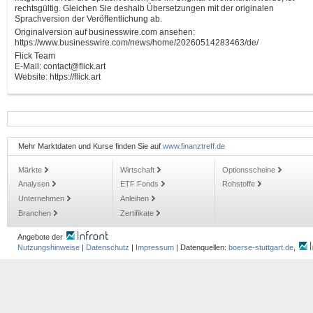
rechtsgültig. Gleichen Sie deshalb Übersetzungen mit der originalen
Sprachversion der Veröffentlichung ab.
Originalversion auf businesswire.com ansehen:
https://www.businesswire.com/news/home/20260514283463/de/
Flick Team
E-Mail: contact@flick.art
Website: https://flick.art
Mehr Marktdaten und Kurse finden Sie auf
www.finanztreff.de
Märkte
Wirtschaft
Optionsscheine
Analysen
ETF Fonds
Rohstoffe
Unternehmen
Anleihen
Branchen
Zertifikate
Angebote der
Nutzungshinweise
|
Datenschutz
|
Impressum
| Datenquellen:
boerse-stuttgart.de
,