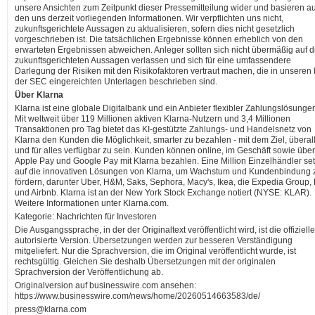
unsere Ansichten zum Zeitpunkt dieser Pressemitteilung wider und basieren au
den uns derzeit vorliegenden Informationen. Wir verpflichten uns nicht,
zukunftsgerichtete Aussagen zu aktualisieren, sofern dies nicht gesetzlich
vorgeschrieben ist. Die tatsächlichen Ergebnisse können erheblich von den
erwarteten Ergebnissen abweichen. Anleger sollten sich nicht übermäßig auf d
zukunftsgerichteten Aussagen verlassen und sich für eine umfassendere
Darlegung der Risiken mit den Risikofaktoren vertraut machen, die in unseren 
der SEC eingereichten Unterlagen beschrieben sind.
Über Klarna
Klarna ist eine globale Digitalbank und ein Anbieter flexibler Zahlungslösunge
Mit weltweit über 119 Millionen aktiven Klarna-Nutzern und 3,4 Millionen
Transaktionen pro Tag bietet das KI-gestützte Zahlungs- und Handelsnetz von
Klarna den Kunden die Möglichkeit, smarter zu bezahlen - mit dem Ziel, überal
und für alles verfügbar zu sein. Kunden können online, im Geschäft sowie über
Apple Pay und Google Pay mit Klarna bezahlen. Eine Million Einzelhändler se
auf die innovativen Lösungen von Klarna, um Wachstum und Kundenbindung 
fördern, darunter Uber, H&M, Saks, Sephora, Macy's, Ikea, die Expedia Group,
und Airbnb. Klarna ist an der New York Stock Exchange notiert (NYSE: KLAR).
Weitere Informationen unter Klarna.com.
Kategorie: Nachrichten für Investoren
Die Ausgangssprache, in der der Originaltext veröffentlicht wird, ist die offiziell
autorisierte Version. Übersetzungen werden zur besseren Verständigung
mitgeliefert. Nur die Sprachversion, die im Original veröffentlicht wurde, ist
rechtsgültig. Gleichen Sie deshalb Übersetzungen mit der originalen
Sprachversion der Veröffentlichung ab.
Originalversion auf businesswire.com ansehen:
https://www.businesswire.com/news/home/20260514663583/de/
press@klarna.com