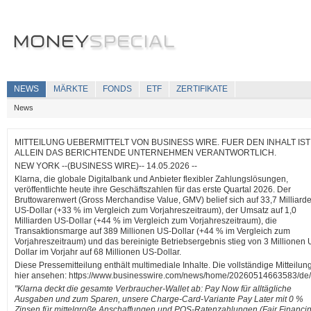
NEWS
MÄRKTE
FONDS
ETF
ZERTIFIKATE
News
MITTEILUNG UEBERMITTELT VON BUSINESS WIRE. FUER DEN INHALT IST
ALLEIN DAS BERICHTENDE UNTERNEHMEN VERANTWORTLICH.
NEW YORK --(BUSINESS WIRE)-- 14.05.2026 --
Klarna, die globale Digitalbank und Anbieter flexibler Zahlungslösungen,
veröffentlichte heute ihre Geschäftszahlen für das erste Quartal 2026. Der
Bruttowarenwert (Gross Merchandise Value, GMV) belief sich auf 33,7 Milliard
US-Dollar (+33 % im Vergleich zum Vorjahreszeitraum), der Umsatz auf 1,0
Milliarden US-Dollar (+44 % im Vergleich zum Vorjahreszeitraum), die
Transaktionsmarge auf 389 Millionen US-Dollar (+44 % im Vergleich zum
Vorjahreszeitraum) und das bereinigte Betriebsergebnis stieg von 3 Millionen 
Dollar im Vorjahr auf 68 Millionen US-Dollar.
Diese Pressemitteilung enthält multimediale Inhalte. Die vollständige Mitteilun
hier ansehen: https://www.businesswire.com/news/home/20260514663583/de/
"Klarna deckt die gesamte Verbraucher-Wallet ab: Pay Now für alltägliche
Ausgaben und zum Sparen, unsere Charge-Card-Variante Pay Later mit 0 %
Zinsen für mittelgroße Anschaffungen und POS-Ratenzahlungen (Fair Financi