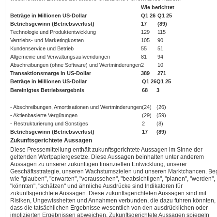
Wie berichtet
Beträge in Millionen US-Dollar
Q1 26
Q1 25
Betriebsgewinn (Betriebsverlust)
17
(89)
Technologie und Produktentwicklung
129
115
Vertriebs- und Marketingkosten
105
90
Kundenservice und Betrieb
55
51
Allgemeine und Verwaltungsaufwendungen
81
94
Abschreibungen (ohne Software) und Wertminderungen
2
10
Transaktionsmarge in US-Dollar
389
271
Beträge in Millionen US-Dollar
Q1 26
Q1 25
Bereinigtes Betriebsergebnis
68
3
- Abschreibungen, Amortisationen und Wertminderungen
(24)
(26)
- Aktienbasierte Vergütungen
(29)
(59)
- Restrukturierung und Sonstiges
2
(8)
Betriebsgewinn (Betriebsverlust)
17
(89)
Zukunftsgerichtete Aussagen
Diese Pressemitteilung enthält zukunftsgerichtete Aussagen im Sinne der
geltenden Wertpapiergesetze. Diese Aussagen beinhalten unter anderem
Aussagen zu unserer zukünftigen finanziellen Entwicklung, unserer
Geschäftsstrategie, unseren Wachstumszielen und unseren Marktchancen. Beg
wie "glauben", "erwarten", "voraussehen", "beabsichtigen", "planen", "werden",
"könnten", "schätzen" und ähnliche Ausdrücke sind Indikatoren für
zukunftsgerichtete Aussagen. Diese zukunftsgerichteten Aussagen sind mit
Risiken, Ungewissheiten und Annahmen verbunden, die dazu führen könnten,
dass die tatsächlichen Ergebnisse wesentlich von den ausdrücklichen oder
implizierten Ergebnissen abweichen. Zukunftsgerichtete Aussagen spiegeln