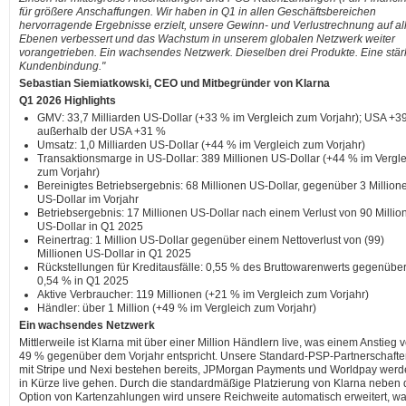
für größere Anschaffungen. Wir haben in Q1 in allen Geschäftsbereichen
hervorragende Ergebnisse erzielt, unsere Gewinn- und Verlustrechnung auf al
Ebenen verbessert und das Wachstum in unserem globalen Netzwerk weiter
vorangetrieben. Ein wachsendes Netzwerk. Dieselben drei Produkte. Eine stär
Kundenbindung."
Sebastian Siemiatkowski, CEO und Mitbegründer von Klarna
Q1 2026 Highlights
GMV: 33,7 Milliarden US-Dollar (+33 % im Vergleich zum Vorjahr); USA +3
außerhalb der USA +31 %
Umsatz: 1,0 Milliarden US-Dollar (+44 % im Vergleich zum Vorjahr)
Transaktionsmarge in US-Dollar: 389 Millionen US-Dollar (+44 % im Vergl
zum Vorjahr)
Bereinigtes Betriebsergebnis: 68 Millionen US-Dollar, gegenüber 3 Million
US-Dollar im Vorjahr
Betriebsergebnis: 17 Millionen US-Dollar nach einem Verlust von 90 Millio
US-Dollar in Q1 2025
Reinertrag: 1 Million US-Dollar gegenüber einem Nettoverlust von (99)
Millionen US-Dollar in Q1 2025
Rückstellungen für Kreditausfälle: 0,55 % des Bruttowarenwerts gegenübe
0,54 % in Q1 2025
Aktive Verbraucher: 119 Millionen (+21 % im Vergleich zum Vorjahr)
Händler: über 1 Million (+49 % im Vergleich zum Vorjahr)
Ein wachsendes Netzwerk
Mittlerweile ist Klarna mit über einer Million Händlern live, was einem Anstieg 
49 % gegenüber dem Vorjahr entspricht. Unsere Standard-PSP-Partnerschaft
mit Stripe und Nexi bestehen bereits, JPMorgan Payments und Worldpay wer
in Kürze live gehen. Durch die standardmäßige Platzierung von Klarna neben 
Option von Kartenzahlungen wird unsere Reichweite automatisch erweitert, w