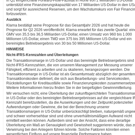
in Q1 eingerichtete Forward-Flow-Fazilität in Höhe von 2 Milliarden US-Dollar
unterstützt eine Finanzierungskapazität von 17 Milliarden US-Dollar in den US
und sorgt für ausreichend Reserven, um den Wachstumskurs von Fair Financi
fortzusetzen.
Ausblick
Klarna bestätigt seine Prognose für das Gesamtjahr 2026 und hat heute die
Prognose für Q2 2026 veröffentlicht. Klarna erwartet für das zweite Quartal: ei
GMV von 35,5 bis 36,5 Milliarden US-Dollar, einen Umsatz von 960 bis 1.000
Millionen US-Dollar, einen TMD von 375 bis 395 Millionen US-Dollar und ein
bereinigtes Betriebsergebnis von 30 bis 50 Millionen US-Dollar.
HINWEISE
Nicht-IFRS-Kennzahlen und Überleitungen
Die Transaktionsmarge in US-Dollar und das bereinigte Betriebsergebnis sind
Nicht-IFRS-Kennzahlen, die von unserem Management zur Messung unserer
Fähigkeit, effizient zu arbeiten und zu skalieren, herangezogen werden. Die
Transaktionsmarge in US-Dollar ist als Gesamtumsatz abzüglich der gesamten
Transaktionskosten definiert, die sich aus Bearbeitungs- und Servicekosten,
Rückstellungen für Kreditausfälle sowie Finanzierungskosten zusammensetze
Weitere Informationen hierzu finden Sie in der beigefügten Gewinnmitteilung.
Wir versuchen nicht, eine Überleitung der zukunftsgerichteten Transaktionsma
in US-Dollar oder des bereinigten Betriebsergebnisses auf die vergleichbare 
Kennzahl bereitzustellen, da die Auswirkungen und der Zeitpunkt potenzieller
Aufwendungen oder Gewinne, die bei der Berechnung unserer
Transaktionsmargen in US-Dollar unberücksichtigt bleiben, naturgemäß unge
und schwer vorhersehbar sind und ohne unverhältnismäßigen Aufwand nicht
ermittelt werden können. Außerdem sind wir der Ansicht, dass eine derartige
Überleitung ein Maß an Genauigkeit und Gewissheit suggerieren würde, das z
Verwirrung bei den Anlegern führen könnte. Solche Faktoren könnten einen
wesentlichen Einfluss auf unsere finanzielle Performance haben.