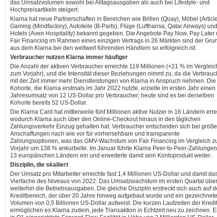
das Umsatzvolumen sowohl bei Alltagsausgaben als auch bei Lifestyle- und
Hochpreisartikeln steigert.
Klarna hat neue Partnerschaften in Bereichen wie Brillen (Quay), Möbel (Article
Gaming (Mindfactory), Autoteile (B-Parts), Flüge (Lufthansa, Qatar Airways) un
Hotels (Aven Hospitality) bekannt gegeben. Die Angebote Pay Now, Pay Later
Fair Financing im Rahmen eines einzigen Vertrags in 26 Märkten sind der Gru
aus dem Klarna bei den weltweit führenden Händlern so erfolgreich ist.
Verbraucher nutzen Klarna immer häufiger
Die Anzahl der aktiven Verbraucher erreichte 119 Millionen (+21 % im Vergleic
zum Vorjahr), und die Intensität dieser Beziehungen nimmt zu, da die Verbrauc
mit der Zeit immer mehr Dienstleistungen von Klarna in Anspruch nehmen. Die
Kohorte, die Klarna erstmals im Jahr 2022 nutzte, erzielte im ersten Jahr einen
Jahresumsatz von 12 US-Dollar pro Verbraucher; heute sind es bei derselben
Kohorte bereits 52 US-Dollar.
Die Klarna Card hat mittlerweile fünf Millionen aktive Nutzer in 16 Ländern erre
wodurch Klarna auch über den Online-Checkout hinaus in den täglichen
Zahlungsverkehr Einzug gehalten hat. Verbraucher entscheiden sich bei größ
Anschaffungen nach wie vor für vorhersehbare und transparente
Zahlungsoptionen, was das GMV-Wachstum von Fair Financing im Vergleich 
Vorjahr um 138 % ankurbelte. Im Januar führte Klarna Peer-to-Peer-Zahlungen
13 europäischen Ländern ein und erweiterte damit sein Kontoprodukt weiter.
Disziplin, die skaliiert
Der Umsatz pro Mitarbeiter erreichte fast 1,4 Millionen US-Dollar und damit da
Vierfache des Niveaus von 2022. Das Umsatzwachstum im ersten Quartal über
weiterhin die Betriebsausgaben. Die gleiche Disziplin erstreckt sich auch auf 
Kreditbereich, der über 20 Jahre hinweg aufgebaut wurde und ein gezeichnet
Volumen von 0,5 Billionen US-Dollar aufweist. Die kurzen Laufzeiten der Kredi
ermöglichen es Klarna zudem, jede Transaktion in Echtzeit neu zu zeichnen. E