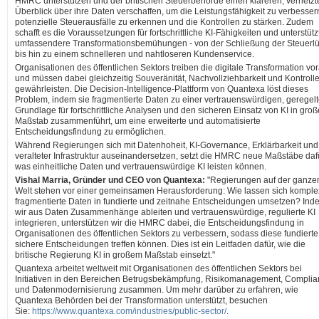
HMRC unterstützen und der britischen Steuerbehörde einen klareren, vernetzt
Überblick über ihre Daten verschaffen, um die Leistungsfähigkeit zu verbesser
potenzielle Steuerausfälle zu erkennen und die Kontrollen zu stärken. Zudem
schafft es die Voraussetzungen für fortschrittliche KI-Fähigkeiten und unterstütz
umfassendere Transformationsbemühungen - von der Schließung der Steuerl
bis hin zu einem schnelleren und nahtloseren Kundenservice.
Organisationen des öffentlichen Sektors treiben die digitale Transformation vo
und müssen dabei gleichzeitig Souveränität, Nachvollziehbarkeit und Kontroll
gewährleisten. Die Decision-Intelligence-Plattform von Quantexa löst dieses
Problem, indem sie fragmentierte Daten zu einer vertrauenswürdigen, geregel
Grundlage für fortschrittliche Analysen und den sicheren Einsatz von KI in gro
Maßstab zusammenführt, um eine erweiterte und automatisierte
Entscheidungsfindung zu ermöglichen.
Während Regierungen sich mit Datenhoheit, KI-Governance, Erklärbarkeit und
veralteter Infrastruktur auseinandersetzen, setzt die HMRC neue Maßstäbe dafü
was einheitliche Daten und vertrauenswürdige KI leisten können.
Vishal Marria, Gründer und CEO von Quantexa:
"Regierungen auf der ganze
Welt stehen vor einer gemeinsamen Herausforderung: Wie lassen sich komple
fragmentierte Daten in fundierte und zeitnahe Entscheidungen umsetzen? Ind
wir aus Daten Zusammenhänge ableiten und vertrauenswürdige, regulierte KI
integrieren, unterstützen wir die HMRC dabei, die Entscheidungsfindung in
Organisationen des öffentlichen Sektors zu verbessern, sodass diese fundiert
sichere Entscheidungen treffen können. Dies ist ein Leitfaden dafür, wie die
britische Regierung KI in großem Maßstab einsetzt."
Quantexa arbeitet weltweit mit Organisationen des öffentlichen Sektors bei
Initiativen in den Bereichen Betrugsbekämpfung, Risikomanagement, Compli
und Datenmodernisierung zusammen. Um mehr darüber zu erfahren, wie
Quantexa Behörden bei der Transformation unterstützt, besuchen
Sie:
https://www.quantexa.com/industries/public-sector/
.