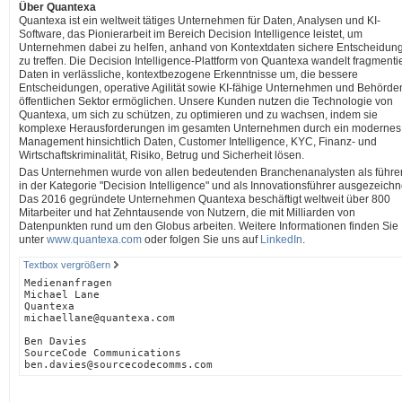
Über Quantexa
Quantexa ist ein weltweit tätiges Unternehmen für Daten, Analysen und KI-
Software, das Pionierarbeit im Bereich Decision Intelligence leistet, um
Unternehmen dabei zu helfen, anhand von Kontextdaten sichere Entscheidun
zu treffen. Die Decision Intelligence-Plattform von Quantexa wandelt fragmenti
Daten in verlässliche, kontextbezogene Erkenntnisse um, die bessere
Entscheidungen, operative Agilität sowie KI-fähige Unternehmen und Behörde
öffentlichen Sektor ermöglichen. Unsere Kunden nutzen die Technologie von
Quantexa, um sich zu schützen, zu optimieren und zu wachsen, indem sie
komplexe Herausforderungen im gesamten Unternehmen durch ein modernes
Management hinsichtlich Daten, Customer Intelligence, KYC, Finanz- und
Wirtschaftskriminalität, Risiko, Betrug und Sicherheit lösen.
Das Unternehmen wurde von allen bedeutenden Branchenanalysten als führe
in der Kategorie "Decision Intelligence" und als Innovationsführer ausgezeichn
Das 2016 gegründete Unternehmen Quantexa beschäftigt weltweit über 800
Mitarbeiter und hat Zehntausende von Nutzern, die mit Milliarden von
Datenpunkten rund um den Globus arbeiten. Weitere Informationen finden Sie
unter
www.quantexa.com
oder folgen Sie uns auf
LinkedIn
.
Textbox vergrößern
Medienanfragen  
Michael Lane
Quantexa
michaellane@quantexa.com
Ben Davies
SourceCode Communications
ben.davies@sourcecodecomms.com