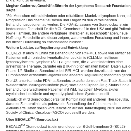
Erkrankung zu erweitern.
Meghan Gutierrez, Geschäftsführerin der Lymphoma Research Foundation
sagte:
"Für Menschen mit rezidiviertem oder refraktärem Mantelzelllymphom kann je
Progression Unsicherheit auslösen und Fragen zu den verbleibenden
Behandlungsoptionen aufwerfen. Die FDA-Zulassung von Sonrotoclax ist ein
bedeutender Fortschritt für die MCL-Gemeinschaft in den USA und gibt Patient
sowie Familien, die andere verfügbare Therapien ausgeschöpft haben, neue
Hoffnung. Fortschritte wie dieser zeigen, warum weitere Forschung und Innova
bei dieser Erkrankung so entscheidend bleiben."
Weitere Updates zu Regulierung und Entwicklung
BEQALZI ist auch in China zur Behandlung von R/R-MCL sowie von erwachs
Patienten mit chronischer lymphatischer Leukämie (CLL)/kleinzelligem
lymphozytischem Lymphom (SLL) zugelassen, die zuvor mindestens eine
systemische Therapie, darunter ein BTK-Inhibitor, erhalten haben. Daten aus d
Phase-1/2-Studie zu Sonrotoclax bei R/R-MCL werden derzeit auch von der
Europäischen Arzneimittel-Agentur und anderen Regulierungsbehörden geprüf
Die US-amerikanische FDA hat Sonrotoclax außerdem den Fast-Track-Status f
Waldenström-Makroglobulinämie (WM) sowie den Orphan-Drug-Status für die
Behandlung erwachsener Patienten mit WM, multiplem Myelom, akuter
myeloischer Leukämie und myelodysplastischem Syndrom erteilt.
Zusätzlich wird Sonrotoclax derzeit in Kombination mit anderen Therapeutika,
darunter Zanubrutinib, als potenzielle Behandlung der CLL untersucht.
Aktualisierte Daten sollen voraussichtlich auf der Jahrestagung 2026 der Amer
Society of Clinical Oncology (ASCO) vorgestellt werden.
TM
Über BEQALZI
(Sonrotoclax)
TM
BEQALZI
(Sonrotoclax) ist ein grundlegender B-Zell-Lymphom-2-(BCL2)-