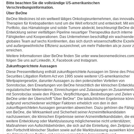
Bitte beachten Sie die vollständige
US-amerikanischen
Verschreibungsinformation.
Über BeOne
BeOne Medicines ist ein weltweit tätiges Onkologieunternehmen, das innovati
Therapien für Krebspatienten rund um die Welt erforscht und entwickelt. Mit e
Portfolio, das Hämatologie und solide Tumore abdeckt, beschleunigt BeOne di
Entwicklung seiner vielfältigen Pipeline neuartiger Therapeutika durch interne
Fähigkeiten und Kooperationen. Das Unternehmen beschäftigt ein wachsende
globales Team auf sechs Kontinenten, das sich durch wissenschaftliche Exzel
und außergewöhnliche Effizienz auszeichnet, um mehr Patienten als je zuvor 
erreichen.
Weitere Informationen über BeOne finden Sie unter www.beonemedicines.co
folgen Sie uns auf LinkedIn, X, Facebook und Instagram.
Zukunftsgerichtete Aussagen
Diese Pressemitteilung enthält zukunftsgerichtete Aussagen im Sinne des Priv
Securities Litigation Reform Act von 1995 sowie weiterer US-amerikanischer
Wertpapiergesetze, darunter Aussagen zu den potenziellen Vorteilen von
Sonrotoclax, den Erwartungen von BeOne hinsichtlich der klinischen Entwickl
regulatorischer Meilensteine, Einreichungen und Zulassungen im Zusammen
mit Sonrotoclax sowie den Plänen, Verpflichtungen, Bestrebungen und Zielen 
BeOne unter der Überschrift "Über BeOne". Die tatsächlichen Ergebnisse kön
aufgrund verschiedener wichtiger Faktoren erheblich von den in den
zukunftsgerichteten Aussagen genannten abweichen. Dazu gehören die Fähig
von BeOne, die Wirksamkeit und Sicherheit seiner Arzneimittelkandidaten
nachzuweisen; die klinischen Ergebnisse seiner Arzneimittelkandidaten, die e
weitere Entwicklung oder Marktzulassung möglicherweise nicht unterstützen;
Maßnahmen von Aufsichtsbehörden, die sich auf die Einleitung, den Zeitplan 
den Fortschritt klinischer Studien sowie auf die Marktzulassung auswirken kön