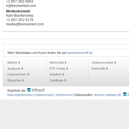
+1 857-302-5663
ir@beonemed.com
Medienkontakt
Kyle Blankenship
+1 667-351-5176
media@beonemed.com
Mehr Marktdaten und Kurse finden Sie auf
www.finanztreff.de
Märkte
Wirtschaft
Optionsscheine
Analysen
ETF Fonds
Rohstoffe
Unternehmen
Anleihen
Branchen
Zertifikate
Angebote der
Nutzungshinweise
|
Datenschutz
|
Impressum
| Datenquellen:
boerse-stuttgart.de
,