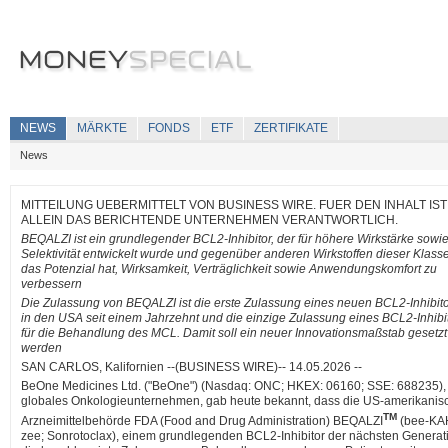
NEWS
MÄRKTE
FONDS
ETF
ZERTIFIKATE
News
MITTEILUNG UEBERMITTELT VON BUSINESS WIRE. FUER DEN INHALT IST
ALLEIN DAS BERICHTENDE UNTERNEHMEN VERANTWORTLICH.
BEQALZI ist ein grundlegender BCL2-Inhibitor, der für höhere Wirkstärke sowi
Selektivität entwickelt wurde und gegenüber anderen Wirkstoffen dieser Klass
das Potenzial hat, Wirksamkeit, Verträglichkeit sowie Anwendungskomfort zu
verbessern
Die Zulassung von BEQALZI ist die erste Zulassung eines neuen BCL2-Inhibit
in den USA seit einem Jahrzehnt und die einzige Zulassung eines BCL2-Inhibi
für die Behandlung des MCL. Damit soll ein neuer Innovationsmaßstab gesetzt
werden
SAN CARLOS, Kalifornien --(BUSINESS WIRE)-- 14.05.2026 --
BeOne Medicines Ltd. ("BeOne") (Nasdaq: ONC; HKEX: 06160; SSE: 688235),
globales Onkologieunternehmen, gab heute bekannt, dass die US-amerikanis
TM
Arzneimittelbehörde FDA (Food and Drug Administration) BEQALZI
(bee-KA
zee; Sonrotoclax), einem grundlegenden BCL2-Inhibitor der nächsten Generat