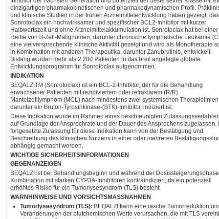
Inhibitor der nächsten Generation und potenziell der beste seiner Klasse mit 
einzigartigen pharmakokinetischen und pharmakodynamischen Profil. Präklini
und klinische Studien in der frühen Arzneimittelentwicklung haben gezeigt, da
Sonrotoclax ein hochwirksamer und spezifischer BCL2-Inhibitor mit kurzer
Halbwertszeit und ohne Arzneimittelakkumulation ist. Sonrotoclax hat bei einer
Reihe von B-Zell-Malignomen, darunter chronische lymphatische Leukämie (C
eine vielversprechende klinische Aktivität gezeigt und wird als Monotherapie 
in Kombination mit anderen Therapeutika, darunter Zanubrutinib, entwickelt.
Bislang wurden mehr als 2.200 Patienten in das breit angelegte globale
Entwicklungsprogramm für Sonrotoclax aufgenommen.
INDIKATION
BEQALZITM (Sonrotoclax) ist ein BCL-2-Inhibitor, der für die Behandlung
erwachsener Patienten mit rezidiviertem oder refraktärem (R/R)
Mantelzelllymphom (MCL) nach mindestens zwei systemischen Therapielinien
darunter ein Bruton-Tyrosinkinase-(BTK)-Inhibitor, indiziert ist.
Diese Indikation wurde im Rahmen eines beschleunigten Zulassungsverfahre
auf Grundlage der Ansprechrate und der Dauer des Ansprechens zugelassen. 
fortgesetzte Zulassung für diese Indikation kann von der Bestätigung und
Beschreibung des klinischen Nutzens in einer oder mehreren Bestätigungsstu
abhängig gemacht werden.
WICHTIGE SICHERHEITSINFORMATIONEN
GEGENANZEIGEN
BEQALZI ist bei Behandlungsbeginn und während der Dosissteigerungsphase
Kombination mit starken CYP3A-Inhibitoren kontraindiziert, da ein potenziell
erhöhtes Risiko für ein Tumorlysesyndrom (TLS) besteht.
WARNHINWEISE UND VORSICHTSMASSNAHMEN
Tumorlysesyndrom (TLS):
BEQALZI kann eine rasche Tumorreduktion un
Veränderungen der blutchemischen Werte verursachen, die mit TLS verein