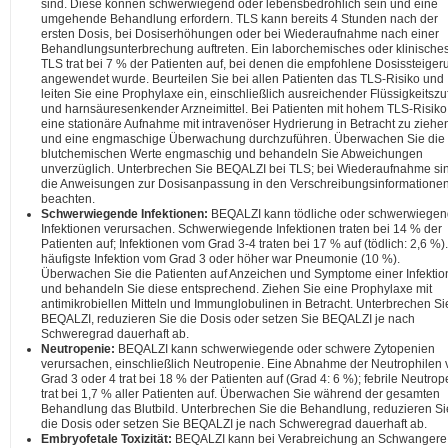
sind. Diese können schwerwiegend oder lebensbedrohlich sein und eine
umgehende Behandlung erfordern. TLS kann bereits 4 Stunden nach der
ersten Dosis, bei Dosiserhöhungen oder bei Wiederaufnahme nach einer
Behandlungsunterbrechung auftreten. Ein laborchemisches oder klinische
TLS trat bei 7 % der Patienten auf, bei denen die empfohlene Dosissteiger
angewendet wurde. Beurteilen Sie bei allen Patienten das TLS-Risiko und
leiten Sie eine Prophylaxe ein, einschließlich ausreichender Flüssigkeitszu
und harnsäuresenkender Arzneimittel. Bei Patienten mit hohem TLS-Risiko 
eine stationäre Aufnahme mit intravenöser Hydrierung in Betracht zu ziehe
und eine engmaschige Überwachung durchzuführen. Überwachen Sie die
blutchemischen Werte engmaschig und behandeln Sie Abweichungen
unverzüglich. Unterbrechen Sie BEQALZI bei TLS; bei Wiederaufnahme si
die Anweisungen zur Dosisanpassung in den Verschreibungsinformatione
beachten.
Schwerwiegende Infektionen:
BEQALZI kann tödliche oder schwerwiege
Infektionen verursachen. Schwerwiegende Infektionen traten bei 14 % der
Patienten auf; Infektionen vom Grad 3-4 traten bei 17 % auf (tödlich: 2,6 %)
häufigste Infektion vom Grad 3 oder höher war Pneumonie (10 %).
Überwachen Sie die Patienten auf Anzeichen und Symptome einer Infektio
und behandeln Sie diese entsprechend. Ziehen Sie eine Prophylaxe mit
antimikrobiellen Mitteln und Immunglobulinen in Betracht. Unterbrechen Si
BEQALZI, reduzieren Sie die Dosis oder setzen Sie BEQALZI je nach
Schweregrad dauerhaft ab.
Neutropenie:
BEQALZI kann schwerwiegende oder schwere Zytopenien
verursachen, einschließlich Neutropenie. Eine Abnahme der Neutrophilen
Grad 3 oder 4 trat bei 18 % der Patienten auf (Grad 4: 6 %); febrile Neutrop
trat bei 1,7 % aller Patienten auf. Überwachen Sie während der gesamten
Behandlung das Blutbild. Unterbrechen Sie die Behandlung, reduzieren Si
die Dosis oder setzen Sie BEQALZI je nach Schweregrad dauerhaft ab.
Embryofetale Toxizität:
BEQALZI kann bei Verabreichung an Schwangere