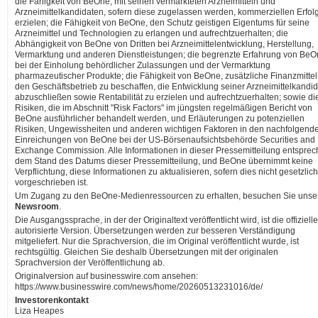
die Fähigkeit von BeOne, mit seinen vermarkteten Arzneimitteln und
Arzneimittelkandidaten, sofern diese zugelassen werden, kommerziellen Erfol
erzielen; die Fähigkeit von BeOne, den Schutz geistigen Eigentums für seine
Arzneimittel und Technologien zu erlangen und aufrechtzuerhalten; die
Abhängigkeit von BeOne von Dritten bei Arzneimittelentwicklung, Herstellung,
Vermarktung und anderen Dienstleistungen; die begrenzte Erfahrung von Be
bei der Einholung behördlicher Zulassungen und der Vermarktung
pharmazeutischer Produkte; die Fähigkeit von BeOne, zusätzliche Finanzmittel 
den Geschäftsbetrieb zu beschaffen, die Entwicklung seiner Arzneimittelkandi
abzuschließen sowie Rentabilität zu erzielen und aufrechtzuerhalten; sowie di
Risiken, die im Abschnitt "Risk Factors" im jüngsten regelmäßigen Bericht von
BeOne ausführlicher behandelt werden, und Erläuterungen zu potenziellen
Risiken, Ungewissheiten und anderen wichtigen Faktoren in den nachfolgend
Einreichungen von BeOne bei der US-Börsenaufsichtsbehörde Securities and
Exchange Commission. Alle Informationen in dieser Pressemitteilung entspre
dem Stand des Datums dieser Pressemitteilung, und BeOne übernimmt keine
Verpflichtung, diese Informationen zu aktualisieren, sofern dies nicht gesetzlich
vorgeschrieben ist.
Um Zugang zu den BeOne-Medienressourcen zu erhalten, besuchen Sie unse
Newsroom
.
Die Ausgangssprache, in der der Originaltext veröffentlicht wird, ist die offiziell
autorisierte Version. Übersetzungen werden zur besseren Verständigung
mitgeliefert. Nur die Sprachversion, die im Original veröffentlicht wurde, ist
rechtsgültig. Gleichen Sie deshalb Übersetzungen mit der originalen
Sprachversion der Veröffentlichung ab.
Originalversion auf businesswire.com ansehen:
https://www.businesswire.com/news/home/20260513231016/de/
Investorenkontakt
Liza Heapes