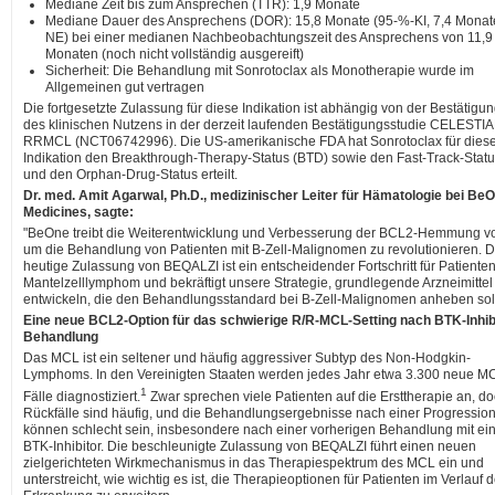
Mediane Zeit bis zum Ansprechen (TTR): 1,9 Monate
Mediane Dauer des Ansprechens (DOR): 15,8 Monate (95-%-KI, 7,4 Monat
NE) bei einer medianen Nachbeobachtungszeit des Ansprechens von 11,9
Monaten (noch nicht vollständig ausgereift)
Sicherheit: Die Behandlung mit Sonrotoclax als Monotherapie wurde im
Allgemeinen gut vertragen
Die fortgesetzte Zulassung für diese Indikation ist abhängig von der Bestätigu
des klinischen Nutzens in der derzeit laufenden Bestätigungsstudie CELESTIA
RRMCL (NCT06742996). Die US-amerikanische FDA hat Sonrotoclax für dies
Indikation den Breakthrough-Therapy-Status (BTD) sowie den Fast-Track-Stat
und den Orphan-Drug-Status erteilt.
Dr. med. Amit Agarwal, Ph.D., medizinischer Leiter für Hämatologie bei Be
Medicines, sagte:
"BeOne treibt die Weiterentwicklung und Verbesserung der BCL2-Hemmung v
um die Behandlung von Patienten mit B-Zell-Malignomen zu revolutionieren. D
heutige Zulassung von BEQALZI ist ein entscheidender Fortschritt für Patienten
Mantelzelllymphom und bekräftigt unsere Strategie, grundlegende Arzneimittel
entwickeln, die den Behandlungsstandard bei B-Zell-Malignomen anheben sol
Eine neue BCL2-Option für das schwierige R/R-MCL-Setting nach BTK-Inhib
Behandlung
Das MCL ist ein seltener und häufig aggressiver Subtyp des Non-Hodgkin-
Lymphoms. In den Vereinigten Staaten werden jedes Jahr etwa 3.300 neue M
1
Fälle diagnostiziert.
Zwar sprechen viele Patienten auf die Ersttherapie an, d
Rückfälle sind häufig, und die Behandlungsergebnisse nach einer Progressio
können schlecht sein, insbesondere nach einer vorherigen Behandlung mit e
BTK-Inhibitor. Die beschleunigte Zulassung von BEQALZI führt einen neuen
zielgerichteten Wirkmechanismus in das Therapiespektrum des MCL ein und
unterstreicht, wie wichtig es ist, die Therapieoptionen für Patienten im Verlauf d