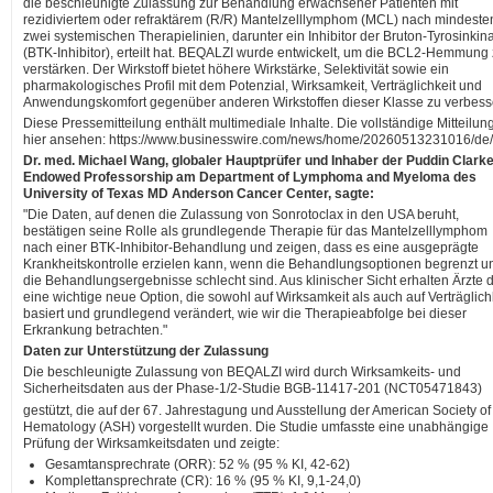
die beschleunigte Zulassung zur Behandlung erwachsener Patienten mit
rezidiviertem oder refraktärem (R/R) Mantelzelllymphom (MCL) nach mindeste
zwei systemischen Therapielinien, darunter ein Inhibitor der Bruton-Tyrosinkin
(BTK-Inhibitor), erteilt hat. BEQALZI wurde entwickelt, um die BCL2-Hemmung
verstärken. Der Wirkstoff bietet höhere Wirkstärke, Selektivität sowie ein
pharmakologisches Profil mit dem Potenzial, Wirksamkeit, Verträglichkeit und
Anwendungskomfort gegenüber anderen Wirkstoffen dieser Klasse zu verbess
Diese Pressemitteilung enthält multimediale Inhalte. Die vollständige Mitteilun
hier ansehen: https://www.businesswire.com/news/home/20260513231016/de/
Dr. med. Michael Wang, globaler Hauptprüfer und Inhaber der Puddin Clark
Endowed Professorship am Department of Lymphoma and Myeloma des
University of Texas MD Anderson Cancer Center, sagte:
"Die Daten, auf denen die Zulassung von Sonrotoclax in den USA beruht,
bestätigen seine Rolle als grundlegende Therapie für das Mantelzelllymphom
nach einer BTK-Inhibitor-Behandlung und zeigen, dass es eine ausgeprägte
Krankheitskontrolle erzielen kann, wenn die Behandlungsoptionen begrenzt u
die Behandlungsergebnisse schlecht sind. Aus klinischer Sicht erhalten Ärzte 
eine wichtige neue Option, die sowohl auf Wirksamkeit als auch auf Verträglich
basiert und grundlegend verändert, wie wir die Therapieabfolge bei dieser
Erkrankung betrachten."
Daten zur Unterstützung der Zulassung
Die beschleunigte Zulassung von BEQALZI wird durch Wirksamkeits- und
Sicherheitsdaten aus der Phase-1/2-Studie BGB-11417-201 (NCT05471843)
gestützt, die auf der 67.
Jahrestagung und Ausstellung der American Society of
Hematology (ASH) vorgestellt wurden. Die Studie umfasste eine unabhängige
Prüfung der Wirksamkeitsdaten und zeigte:
Gesamtansprechrate (ORR): 52 % (95 % KI, 42-62)
Komplettansprechrate (CR): 16 % (95 % KI, 9,1-24,0)