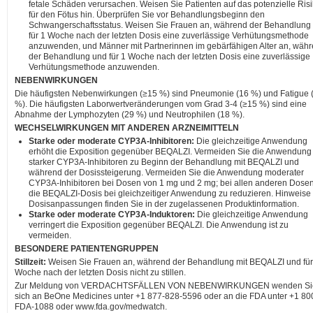
fetale Schäden verursachen. Weisen Sie Patienten auf das potenzielle Ris
für den Fötus hin. Überprüfen Sie vor Behandlungsbeginn den
Schwangerschaftsstatus. Weisen Sie Frauen an, während der Behandlung
für 1 Woche nach der letzten Dosis eine zuverlässige Verhütungsmethode
anzuwenden, und Männer mit Partnerinnen im gebärfähigen Alter an, wäh
der Behandlung und für 1 Woche nach der letzten Dosis eine zuverlässige
Verhütungsmethode anzuwenden.
NEBENWIRKUNGEN
Die häufigsten Nebenwirkungen (≥15 %) sind Pneumonie (16 %) und Fatigue 
%). Die häufigsten Laborwertveränderungen vom Grad 3-4 (≥15 %) sind eine
Abnahme der Lymphozyten (29 %) und Neutrophilen (18 %).
WECHSELWIRKUNGEN MIT ANDEREN ARZNEIMITTELN
Starke oder moderate CYP3A-Inhibitoren:
Die gleichzeitige Anwendung
erhöht die Exposition gegenüber BEQALZI. Vermeiden Sie die Anwendung
starker CYP3A-Inhibitoren zu Beginn der Behandlung mit BEQALZI und
während der Dosissteigerung. Vermeiden Sie die Anwendung moderater
CYP3A-Inhibitoren bei Dosen von 1 mg und 2 mg; bei allen anderen Dosen 
die BEQALZI-Dosis bei gleichzeitiger Anwendung zu reduzieren. Hinweise
Dosisanpassungen finden Sie in der zugelassenen Produktinformation.
Starke oder moderate CYP3A-Induktoren:
Die gleichzeitige Anwendung
verringert die Exposition gegenüber BEQALZI. Die Anwendung ist zu
vermeiden.
BESONDERE PATIENTENGRUPPEN
Stillzeit:
Weisen Sie Frauen an, während der Behandlung mit BEQALZI und für
Woche nach der letzten Dosis nicht zu stillen.
Zur Meldung von VERDACHTSFÄLLEN VON NEBENWIRKUNGEN wenden Si
sich an BeOne Medicines unter +1 877-828-5596 oder an die FDA unter +1 80
FDA-1088 oder www.fda.gov/medwatch.