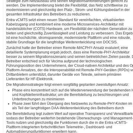
Strategie zum Netzausbau und seinen Migrationsanforderungen gerecht zu
werden. Die Implementierung bietet die Flexibilität, das Netz schrittweise zu
modernisieren und gleichzeitig den Platz-, Strom- und Kühlungsbedarf in der
gesamten Infrastruktur des Betreibers zu reduzieren.
Entra vCMTS setzt einen neuen Standard für vereinfachten, virtualisierten
Kabelzugang und kombiniert eine moderne Microservices-Architektur mit
handelsüblicher (COTS) Hardware, um Flexibilität der nächsten Generation zu
bieten und gleichzeitig Zuverlässigkeit und Leistung zu verbessern. Das Ergeb
ist eine hochdichte, stromsparende, modernisierte Plattform und eine robuste,
stabile Grundlage für die langfristige Weiterentwicklung von DOCSIS.
Zunächst hatte der Betreiber einen Remote-MACPHY-Ansatz evaluiert; eine
detaillierte Systemplanung ergab jedoch, dass eine Remote-PHY-Architektur
besser zu seinem Migrationsszenario und seinen betrieblichen Zielen passte. 
Betreiber entschied sich für Vecima aufgrund der technologischen
Führungsposition des Unternehmens, der Cloud-nativen Architektur und des O
Platform-Ansatzes, der die Interoperabilität mit Remote-PHY-Geräten (RPDs) v
Drittanbietern unterstützt, darunter Geräte von Teleste, seinem primären
Lieferanten für HF-Elektronik.
Die Migrationsstrategie folgt einem sorgfältig geplanten zweistufigen Ansatz:
Phase eins konzentriert sich auf die Wiederverwendung der bestehenden
und Kopfstelleninfrastruktur, um die Bereitstellung zu beschleunigen und
Unterbrechungen zu minimieren
Phase zwei führt den Übergang des Netzwerks zu Remote-PHY-Knoten im
als Teil der langfristigen DAA-Weiterentwicklung des Betreibers durch
Die Bereitstellung legt zudem Wert auf operative Transparenz und Verwaltbarke
sodass der Betreiber weiterhin bestehende Überwachungs- und Management-
Tools nutzen und gleichzeitig die Funktionen durch die in die Entra vCMTS-
Plattform integrierten fortschrittlichen Telemetrie-, Dashboard- und
Automatisierungsfunktionen erweitern kann.