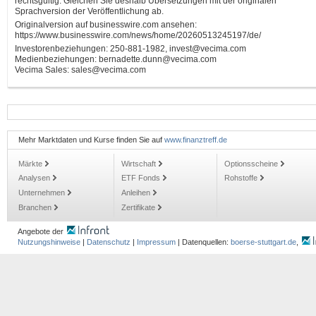
rechtsgültig. Gleichen Sie deshalb Übersetzungen mit der originalen
Sprachversion der Veröffentlichung ab.
Originalversion auf businesswire.com ansehen:
https://www.businesswire.com/news/home/20260513245197/de/
Investorenbeziehungen: 250-881-1982, invest@vecima.com
Medienbeziehungen: bernadette.dunn@vecima.com
Vecima Sales: sales@vecima.com
Mehr Marktdaten und Kurse finden Sie auf
www.finanztreff.de
Märkte
Wirtschaft
Optionsscheine
Analysen
ETF Fonds
Rohstoffe
Unternehmen
Anleihen
Branchen
Zertifikate
Angebote der
Nutzungshinweise
|
Datenschutz
|
Impressum
| Datenquellen:
boerse-stuttgart.de
,