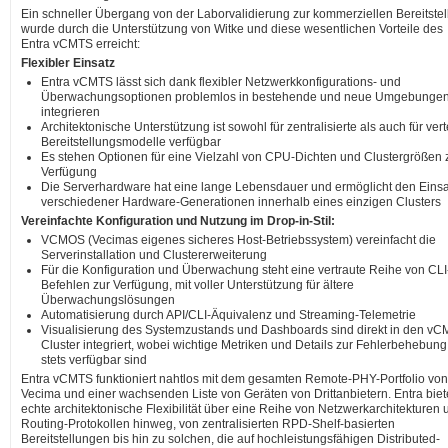
Ein schneller Übergang von der Laborvalidierung zur kommerziellen Bereitste
wurde durch die Unterstützung von Witke und diese wesentlichen Vorteile des
Entra vCMTS erreicht:
Flexibler Einsatz
Entra vCMTS lässt sich dank flexibler Netzwerkkonfigurations- und
Überwachungsoptionen problemlos in bestehende und neue Umgebunge
integrieren
Architektonische Unterstützung ist sowohl für zentralisierte als auch für vert
Bereitstellungsmodelle verfügbar
Es stehen Optionen für eine Vielzahl von CPU-Dichten und Clustergrößen 
Verfügung
Die Serverhardware hat eine lange Lebensdauer und ermöglicht den Einsa
verschiedener Hardware-Generationen innerhalb eines einzigen Clusters
Vereinfachte Konfiguration und Nutzung im Drop-in-Stil:
VCMOS (Vecimas eigenes sicheres Host-Betriebssystem) vereinfacht die
Serverinstallation und Clustererweiterung
Für die Konfiguration und Überwachung steht eine vertraute Reihe von CLI
Befehlen zur Verfügung, mit voller Unterstützung für ältere
Überwachungslösungen
Automatisierung durch API/CLI-Äquivalenz und Streaming-Telemetrie
Visualisierung des Systemzustands und Dashboards sind direkt in den vC
Cluster integriert, wobei wichtige Metriken und Details zur Fehlerbehebung
stets verfügbar sind
Entra vCMTS funktioniert nahtlos mit dem gesamten Remote-PHY-Portfolio von
Vecima und einer wachsenden Liste von Geräten von Drittanbietern. Entra biet
echte architektonische Flexibilität über eine Reihe von Netzwerkarchitekturen 
Routing-Protokollen hinweg, von zentralisierten RPD-Shelf-basierten
Bereitstellungen bis hin zu solchen, die auf hochleistungsfähigen Distributed-