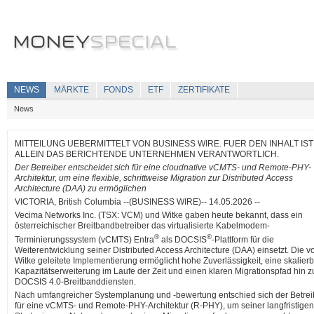
NEWS
MÄRKTE
FONDS
ETF
ZERTIFIKATE
News
MITTEILUNG UEBERMITTELT VON BUSINESS WIRE. FUER DEN INHALT IST
ALLEIN DAS BERICHTENDE UNTERNEHMEN VERANTWORTLICH.
Der Betreiber entscheidet sich für eine cloudnative vCMTS- und Remote-PHY-
Architektur, um eine flexible, schrittweise Migration zur Distributed Access
Architecture (DAA) zu ermöglichen
VICTORIA, British Columbia --(BUSINESS WIRE)-- 14.05.2026 --
Vecima Networks Inc. (TSX: VCM) und Witke gaben heute bekannt, dass ein
österreichischer Breitbandbetreiber das virtualisierte Kabelmodem-
®
®
Terminierungssystem (vCMTS) Entra
als DOCSIS
-Plattform für die
Weiterentwicklung seiner Distributed Access Architecture (DAA) einsetzt. Die v
Witke geleitete Implementierung ermöglicht hohe Zuverlässigkeit, eine skalier
Kapazitätserweiterung im Laufe der Zeit und einen klaren Migrationspfad hin z
DOCSIS 4.0-Breitbanddiensten.
Nach umfangreicher Systemplanung und -bewertung entschied sich der Betrei
für eine vCMTS- und Remote-PHY-Architektur (R-PHY), um seiner langfristigen