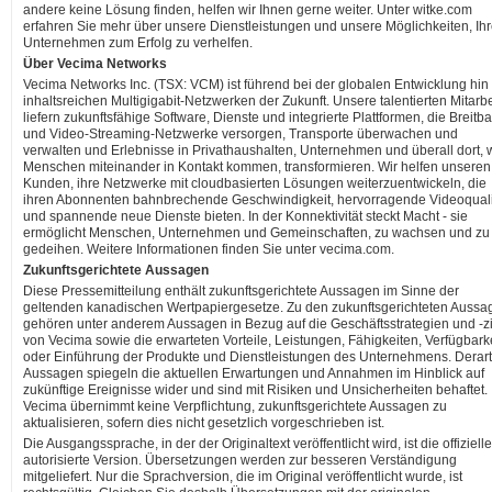
andere keine Lösung finden, helfen wir Ihnen gerne weiter. Unter witke.com
erfahren Sie mehr über unsere Dienstleistungen und unsere Möglichkeiten, Ih
Unternehmen zum Erfolg zu verhelfen.
Über Vecima Networks
Vecima Networks Inc. (TSX: VCM) ist führend bei der globalen Entwicklung hin
inhaltsreichen Multigigabit-Netzwerken der Zukunft. Unsere talentierten Mitarbe
liefern zukunftsfähige Software, Dienste und integrierte Plattformen, die Breitb
und Video-Streaming-Netzwerke versorgen, Transporte überwachen und
verwalten und Erlebnisse in Privathaushalten, Unternehmen und überall dort, 
Menschen miteinander in Kontakt kommen, transformieren. Wir helfen unseren
Kunden, ihre Netzwerke mit cloudbasierten Lösungen weiterzuentwickeln, die
ihren Abonnenten bahnbrechende Geschwindigkeit, hervorragende Videoquali
und spannende neue Dienste bieten. In der Konnektivität steckt Macht - sie
ermöglicht Menschen, Unternehmen und Gemeinschaften, zu wachsen und zu
gedeihen. Weitere Informationen finden Sie unter vecima.com.
Zukunftsgerichtete Aussagen
Diese Pressemitteilung enthält zukunftsgerichtete Aussagen im Sinne der
geltenden kanadischen Wertpapiergesetze. Zu den zukunftsgerichteten Aussa
gehören unter anderem Aussagen in Bezug auf die Geschäftsstrategien und -z
von Vecima sowie die erwarteten Vorteile, Leistungen, Fähigkeiten, Verfügbark
oder Einführung der Produkte und Dienstleistungen des Unternehmens. Derart
Aussagen spiegeln die aktuellen Erwartungen und Annahmen im Hinblick auf
zukünftige Ereignisse wider und sind mit Risiken und Unsicherheiten behaftet.
Vecima übernimmt keine Verpflichtung, zukunftsgerichtete Aussagen zu
aktualisieren, sofern dies nicht gesetzlich vorgeschrieben ist.
Die Ausgangssprache, in der der Originaltext veröffentlicht wird, ist die offiziell
autorisierte Version. Übersetzungen werden zur besseren Verständigung
mitgeliefert. Nur die Sprachversion, die im Original veröffentlicht wurde, ist