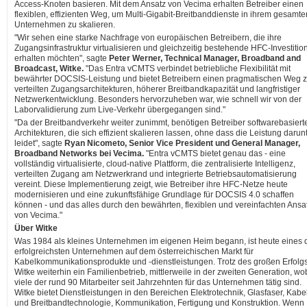
Access-Knoten basieren. Mit dem Ansatz von Vecima erhalten Betreiber einen
flexiblen, effizienten Weg, um Multi-Gigabit-Breitbanddienste in ihrem gesamte
Unternehmen zu skalieren.
"Wir sehen eine starke Nachfrage von europäischen Betreibern, die ihre
Zugangsinfrastruktur virtualisieren und gleichzeitig bestehende HFC-Investitio
erhalten möchten", sagte
Peter Werner, Technical Manager, Broadband and
Broadcast, Witke.
"Das Entra vCMTS verbindet betriebliche Flexibilität mit
bewährter DOCSIS-Leistung und bietet Betreibern einen pragmatischen Weg 
verteilten Zugangsarchitekturen, höherer Breitbandkapazität und langfristiger
Netzwerkentwicklung. Besonders hervorzuheben war, wie schnell wir von der
Laborvalidierung zum Live-Verkehr übergegangen sind."
"Da der Breitbandverkehr weiter zunimmt, benötigen Betreiber softwarebasiert
Architekturen, die sich effizient skalieren lassen, ohne dass die Leistung darun
leidet", sagte
Ryan Nicometo, Senior Vice President und General Manager,
Broadband Networks bei Vecima.
"Entra vCMTS bietet genau das - eine
vollständig virtualisierte, cloud-native Plattform, die zentralisierte Intelligenz,
verteilten Zugang am Netzwerkrand und integrierte Betriebsautomatisierung
vereint. Diese Implementierung zeigt, wie Betreiber ihre HFC-Netze heute
modernisieren und eine zukunftsfähige Grundlage für DOCSIS 4.0 schaffen
können - und das alles durch den bewährten, flexiblen und vereinfachten Ansa
von Vecima."
Über Witke
Was 1984 als kleines Unternehmen im eigenen Heim begann, ist heute eines 
erfolgreichsten Unternehmen auf dem österreichischen Markt für
Kabelkommunikationsprodukte und -dienstleistungen. Trotz des großen Erfolgs
Witke weiterhin ein Familienbetrieb, mittlerweile in der zweiten Generation, wo
viele der rund 90 Mitarbeiter seit Jahrzehnten für das Unternehmen tätig sind.
Witke bietet Dienstleistungen in den Bereichen Elektrotechnik, Glasfaser, Kabe
und Breitbandtechnologie, Kommunikation, Fertigung und Konstruktion. Wenn