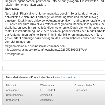
Regulierungsbehörden, politischen Entscheidungsträgern, Einsatzkräften und
lokalen Gemeinschaften basiert.
Über Nuro
Nuro ist ein Physical-AI-Unternehmen, das Level-4-Selbstfahrtechnologie
entwickelt, die sich über Fahrzeuge, Anwendungsfälle und Märkte hinweg
einsetzen lässt. Nuros universelle Autonomieplattform und sein generalisierba
KI-Fahrer, der Nuro DriverTM, eröffnen dem globalen Mobilitätsökosystem ein
skalierbaren Weg hin zur vollständigen Autonomie. Durch die Kombination aus
realer Einsatzerfahrung und einem flexiblen, partnerschaftlichen Modell arbeite
das Unternehmen auf eine Zukunft hin, in der Millionen autonomer, von Nuro
gesteuerter Fahrzeuge dazu beitragen, das Leben sicherer, erfüllter und stärke
vernetzt zu machen.
Originalversion auf businesswire.com ansehen:
https://www.businesswire.com/news/home/20260513010817/de/
press@nuro.ai
Mehr Marktdaten und Kurse finden Sie auf
www.finanztreff.de
Märkte
Wirtschaft
Optionsscheine
Analysen
ETF Fonds
Rohstoffe
Unternehmen
Anleihen
Branchen
Zertifikate