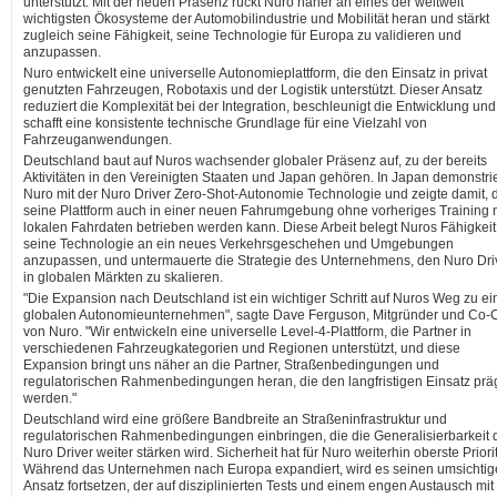
unterstützt. Mit der neuen Präsenz rückt Nuro näher an eines der weltweit
wichtigsten Ökosysteme der Automobilindustrie und Mobilität heran und stärkt
zugleich seine Fähigkeit, seine Technologie für Europa zu validieren und
anzupassen.
Nuro entwickelt eine universelle Autonomieplattform, die den Einsatz in privat
genutzten Fahrzeugen, Robotaxis und der Logistik unterstützt. Dieser Ansatz
reduziert die Komplexität bei der Integration, beschleunigt die Entwicklung und
schafft eine konsistente technische Grundlage für eine Vielzahl von
Fahrzeuganwendungen.
Deutschland baut auf Nuros wachsender globaler Präsenz auf, zu der bereits
Aktivitäten in den Vereinigten Staaten und Japan gehören. In Japan demonstri
Nuro mit der Nuro Driver Zero-Shot-Autonomie Technologie und zeigte damit, 
seine Plattform auch in einer neuen Fahrumgebung ohne vorheriges Training 
lokalen Fahrdaten betrieben werden kann. Diese Arbeit belegt Nuros Fähigkeit
seine Technologie an ein neues Verkehrsgeschehen und Umgebungen
anzupassen, und untermauerte die Strategie des Unternehmens, den Nuro Dri
in globalen Märkten zu skalieren.
"Die Expansion nach Deutschland ist ein wichtiger Schritt auf Nuros Weg zu e
globalen Autonomieunternehmen", sagte Dave Ferguson, Mitgründer und Co
von Nuro. "Wir entwickeln eine universelle Level-4-Plattform, die Partner in
verschiedenen Fahrzeugkategorien und Regionen unterstützt, und diese
Expansion bringt uns näher an die Partner, Straßenbedingungen und
regulatorischen Rahmenbedingungen heran, die den langfristigen Einsatz pr
werden."
Deutschland wird eine größere Bandbreite an Straßeninfrastruktur und
regulatorischen Rahmenbedingungen einbringen, die die Generalisierbarkeit 
Nuro Driver weiter stärken wird. Sicherheit hat für Nuro weiterhin oberste Priorit
Während das Unternehmen nach Europa expandiert, wird es seinen umsichti
Ansatz fortsetzen, der auf disziplinierten Tests und einem engen Austausch mit