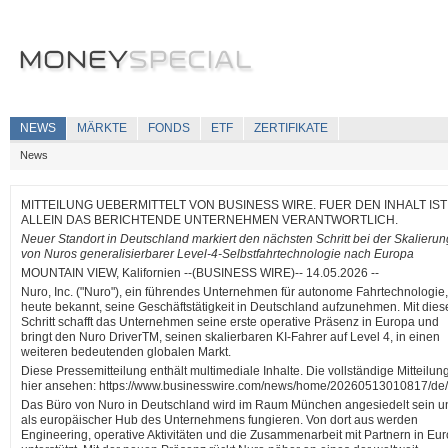
NEWS
MÄRKTE
FONDS
ETF
ZERTIFIKATE
News
MITTEILUNG UEBERMITTELT VON BUSINESS WIRE. FUER DEN INHALT IST
ALLEIN DAS BERICHTENDE UNTERNEHMEN VERANTWORTLICH.
Neuer Standort in Deutschland markiert den nächsten Schritt bei der Skalierun
von Nuros generalisierbarer Level-4-Selbstfahrtechnologie nach Europa
MOUNTAIN VIEW, Kalifornien --(BUSINESS WIRE)-- 14.05.2026 --
Nuro, Inc. ("Nuro"), ein führendes Unternehmen für autonome Fahrtechnologie
heute bekannt, seine Geschäftstätigkeit in Deutschland aufzunehmen. Mit die
Schritt schafft das Unternehmen seine erste operative Präsenz in Europa und
bringt den Nuro DriverTM, seinen skalierbaren KI-Fahrer auf Level 4, in einen
weiteren bedeutenden globalen Markt.
Diese Pressemitteilung enthält multimediale Inhalte. Die vollständige Mitteilun
hier ansehen: https://www.businesswire.com/news/home/20260513010817/de/
Das Büro von Nuro in Deutschland wird im Raum München angesiedelt sein u
als europäischer Hub des Unternehmens fungieren. Von dort aus werden
Engineering, operative Aktivitäten und die Zusammenarbeit mit Partnern in Eu