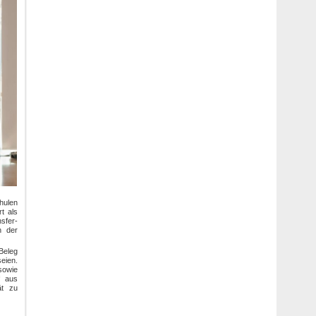
hulen
t als
nsfer-
n der
Beleg
eien.
sowie
f aus
ät zu