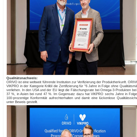
Qualitätsnachweis:
ORIVO ist eine weltweit führende Institution zur Verifizierung der Produktherkunft. ORI
VIKPRO in der Kategorie Krillöl die Zertifizierung für "6 Jahre in Folge ohne Qualitätsm
verliehen. In den USA und der EU liegt die Fälschungsrate bei Omega-3-Produkten bei
37 %, in Asien bei rund 47 %. Im Gegensatz dazu hat VIKPRO sechs Jahre in Folge
100-prozentige Konformität aufrechterhalten und damit eine lückenlose Qualitätssich
unter Beweis gestellt.