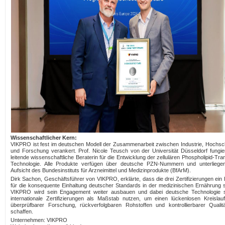
Wissenschaftlicher Kern:
VIKPRO ist fest im deutschen Modell der Zusammenarbeit zwischen Industrie, Hochsc
und Forschung verankert. Prof. Nicole Teusch von der Universität Düsseldorf fungier
leitende wissenschaftliche Beraterin für die Entwicklung der zellulären Phospholipid-Tra
Technologie. Alle Produkte verfügen über deutsche PZN-Nummern und unterliege
Aufsicht des Bundesinstituts für Arzneimittel und Medizinprodukte (BfArM).
Dirk Sachon, Geschäftsführer von VIKPRO, erklärte, dass die drei Zertifizierungen ein 
für die konsequente Einhaltung deutscher Standards in der medizinischen Ernährung s
VIKPRO wird sein Engagement weiter ausbauen und dabei deutsche Technologie 
internationale Zertifizierungen als Maßstab nutzen, um einen lückenlosen Kreislau
überprüfbarer Forschung, rückverfolgbaren Rohstoffen und kontrollierbarer Qualit
schaffen.
Unternehmen: VIKPRO