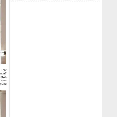
VO hat
ängel"
 etwa
 eine
erung