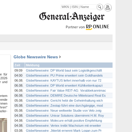
Globe Newswire News
Zeit
Meldung
09:09
GlobeNewswire: DP World baut sein Logistikgeschäft
e für
04:00
GlobeNewswire: PU Prime erweitert sein Goldhandels
 2026
06.08.
GlobeNewswire: KAYTUS liefert innerhalb von nur 72
r und
06.08.
GlobeNewswire: DP World erweitert Kühlkettenkapazi
06.08.
GlobeNewswire: Fair Value REIT-AG: Vorabbekanntmac
06.08.
GlobeNewswire: DEMIRE Deutsche Mittelstand Real Es
ertem
rende
05.08.
GlobeNewswire: Gericht hebt die Geheimhaltung wich
ehmen
05.08.
GlobeNewswire: Zeotap führt eine durchgängige, mod
hren"
05.08.
GlobeNewswire: Neue weltweite Studie von Velo zeig
sfer-
04.08.
GlobeNewswire: Univar Solutions übernimmt H.M. Roy
04.08.
GlobeNewswire: Molecure erhält positive Empfehlung
04.08.
GlobeNewswire: Vertex treibt Wachstum mit erweiter
03.08.
GlobeNewswire: Jitterbit ernennt Mark Logan zum Pr