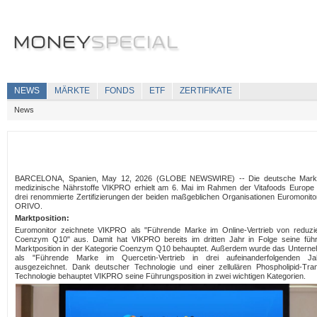
NEWS
MÄRKTE
FONDS
ETF
ZERTIFIKATE
News
BARCELONA, Spanien, May 12, 2026 (GLOBE NEWSWIRE) -- Die deutsche Mark
medizinische Nährstoffe VIKPRO erhielt am 6. Mai im Rahmen der Vitafoods Europe
drei renommierte Zertifizierungen der beiden maßgeblichen Organisationen Euromonito
ORIVO.
Marktposition:
Euromonitor zeichnete VIKPRO als "Führende Marke im Online-Vertrieb von reduzi
Coenzym Q10" aus. Damit hat VIKPRO bereits im dritten Jahr in Folge seine füh
Marktposition in der Kategorie Coenzym Q10 behauptet. Außerdem wurde das Untern
als "Führende Marke im Quercetin-Vertrieb in drei aufeinanderfolgenden Ja
ausgezeichnet. Dank deutscher Technologie und einer zellulären Phospholipid-Tran
Technologie behauptet VIKPRO seine Führungsposition in zwei wichtigen Kategorien.