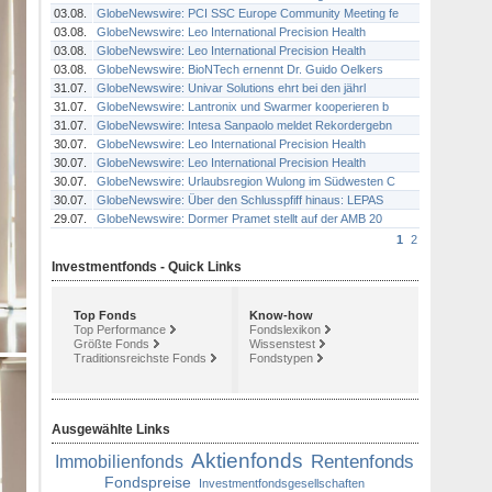
03.08.
GlobeNewswire: PCI SSC Europe Community Meeting fe
03.08.
GlobeNewswire: Leo International Precision Health
03.08.
GlobeNewswire: Leo International Precision Health
03.08.
GlobeNewswire: BioNTech ernennt Dr. Guido Oelkers
31.07.
GlobeNewswire: Univar Solutions ehrt bei den jährl
31.07.
GlobeNewswire: Lantronix und Swarmer kooperieren b
31.07.
GlobeNewswire: Intesa Sanpaolo meldet Rekordergebn
30.07.
GlobeNewswire: Leo International Precision Health
30.07.
GlobeNewswire: Leo International Precision Health
30.07.
GlobeNewswire: Urlaubsregion Wulong im Südwesten C
30.07.
GlobeNewswire: Über den Schlusspfiff hinaus: LEPAS
29.07.
GlobeNewswire: Dormer Pramet stellt auf der AMB 20
1
2
Investmentfonds - Quick Links
Top Fonds
Know-how
Top Performance
Fondslexikon
Größte Fonds
Wissenstest
Traditionsreichste Fonds
Fondstypen
Ausgewählte Links
Aktienfonds
Rentenfonds
Immobilienfonds
Fondspreise
Investmentfondsgesellschaften