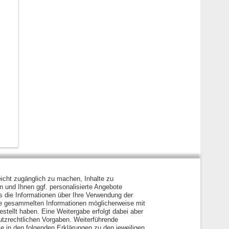
icht zugänglich zu machen, Inhalte zu
en und Ihnen ggf. personalisierte Angebote
s die Informationen über Ihre Verwendung der
ie gesammelten Informationen möglicherweise mit
stellt haben. Eine Weitergabe erfolgt dabei aber
hutzrechtlichen Vorgaben. Weiterführende
e in den folgenden Erklärungen zu den jeweiligen