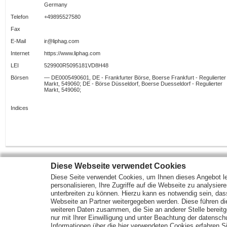
Germany
Telefon
+49895527580
Fax
E-Mail
ir@liphag.com
Internet
https://www.liphag.com
LEI
529900R5095181VD8H48
Börsen
― DE0005490601, DE - Frankfurter Börse, Boerse Frankfurt - Regulierter
Markt, 549060; DE - Börse Düsseldorf, Boerse Duesseldorf - Regulierter
Markt, 549060;
Indices
Diese Webseite verwendet Cookies
Diese Seite verwendet Cookies, um Ihnen dieses Angebot le
Mehr Marktdaten und Kurse finden Sie auf
www.finanztreff.de
personalisieren, Ihre Zugriffe auf die Webseite zu analysier
unterbreiten zu können. Hierzu kann es notwendig sein, das
Webseite an Partner weitergegeben werden. Diese führen d
Märkte
Wirtschaft
Optionsscheine
weiteren Daten zusammen, die Sie an anderer Stelle bereitge
Analysen
ETF Fonds
Rohstoffe
nur mit Ihrer Einwilligung und unter Beachtung der datensc
Unternehmen
Anleihen
Informationen über die hier verwendeten Cookies erfahren Si