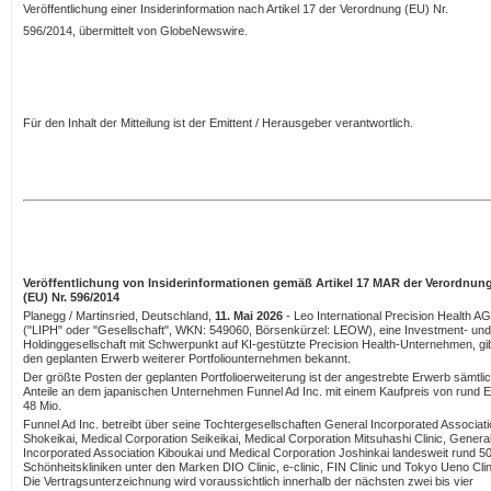
Veröffentlichung einer Insiderinformation nach Artikel 17 der Verordnung (EU) Nr.
596/2014, übermittelt von GlobeNewswire.
Für den Inhalt der Mitteilung ist der Emittent / Herausgeber verantwortlich.
Veröffentlichung von Insiderinformationen gemäß Artikel 17 MAR der Verordnun
(EU) Nr. 596/2014
Planegg / Martinsried, Deutschland,
11. Mai 2026
- Leo International Precision Health AG
("LIPH" oder "Gesellschaft", WKN: 549060, Börsenkürzel: LEOW), eine Investment- und
Holdinggesellschaft mit Schwerpunkt auf KI-gestützte Precision Health-Unternehmen, gi
den geplanten Erwerb weiterer Portfoliounternehmen bekannt.
Der größte Posten der geplanten Portfolioerweiterung ist der angestrebte Erwerb sämtli
Anteile an dem japanischen Unternehmen Funnel Ad Inc. mit einem Kaufpreis von rund
48 Mio.
Funnel Ad Inc. betreibt über seine Tochtergesellschaften General Incorporated Associat
Shokeikai, Medical Corporation Seikeikai, Medical Corporation Mitsuhashi Clinic, Genera
Incorporated Association Kiboukai und Medical Corporation Joshinkai landesweit rund 5
Schönheitskliniken unter den Marken DIO Clinic, e-clinic, FIN Clinic und Tokyo Ueno Clin
Die Vertragsunterzeichnung wird voraussichtlich innerhalb der nächsten zwei bis vier