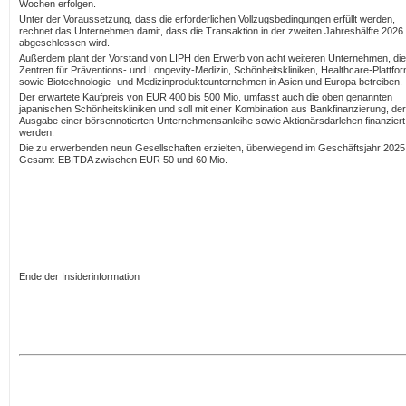
Wochen erfolgen.
Unter der Voraussetzung, dass die erforderlichen Vollzugsbedingungen erfüllt werden,
rechnet das Unternehmen damit, dass die Transaktion in der zweiten Jahreshälfte 2026
abgeschlossen wird.
Außerdem plant der Vorstand von LIPH den Erwerb von acht weiteren Unternehmen, die
Zentren für Präventions- und Longevity-Medizin, Schönheitskliniken, Healthcare-Plattfo
sowie Biotechnologie- und Medizinprodukteunternehmen in Asien und Europa betreiben.
Der erwartete Kaufpreis von EUR 400 bis 500 Mio. umfasst auch die oben genannten
japanischen Schönheitskliniken und soll mit einer Kombination aus Bankfinanzierung, der
Ausgabe einer börsennotierten Unternehmensanleihe sowie Aktionärsdarlehen finanziert
werden.
Die zu erwerbenden neun Gesellschaften erzielten, überwiegend im Geschäftsjahr 2025,
Gesamt-EBITDA zwischen EUR 50 und 60 Mio.
Ende der Insiderinformation