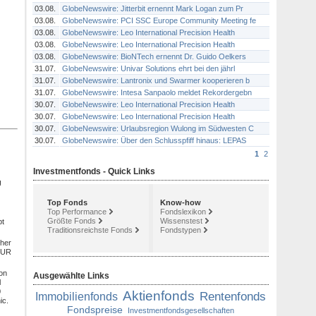
03.08.
GlobeNewswire: Jitterbit ernennt Mark Logan zum Pr
03.08.
GlobeNewswire: PCI SSC Europe Community Meeting fe
03.08.
GlobeNewswire: Leo International Precision Health
03.08.
GlobeNewswire: Leo International Precision Health
03.08.
GlobeNewswire: BioNTech ernennt Dr. Guido Oelkers
31.07.
GlobeNewswire: Univar Solutions ehrt bei den jährl
31.07.
GlobeNewswire: Lantronix und Swarmer kooperieren b
31.07.
GlobeNewswire: Intesa Sanpaolo meldet Rekordergebn
30.07.
GlobeNewswire: Leo International Precision Health
30.07.
GlobeNewswire: Leo International Precision Health
30.07.
GlobeNewswire: Urlaubsregion Wulong im Südwesten C
30.07.
GlobeNewswire: Über den Schlusspfiff hinaus: LEPAS
1
2
Investmentfonds - Quick Links
g
Top Fonds
Know-how
Top Performance
Fondslexikon
Größte Fonds
Wissenstest
bt
Traditionsreichste Fonds
Fondstypen
cher
 EUR
ion
Ausgewählte Links
l
0
Aktienfonds
Rentenfonds
Immobilienfonds
ic.
Fondspreise
Investmentfondsgesellschaften