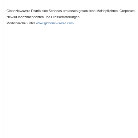
GlobeNewswire Distribution Services umfassen gesetzliche Meldepflichten, Corporate
News/Finanznachrichten und Pressemitteilungen.
Medienarchiv unter
www.globenewswire.com