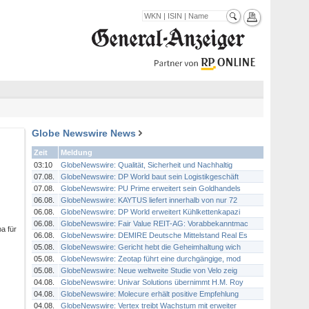
Globe Newswire News
Zeit
Meldung
03:10
GlobeNewswire: Qualität, Sicherheit und Nachhaltig
07.08.
GlobeNewswire: DP World baut sein Logistikgeschäft
07.08.
GlobeNewswire: PU Prime erweitert sein Goldhandels
06.08.
GlobeNewswire: KAYTUS liefert innerhalb von nur 72
06.08.
GlobeNewswire: DP World erweitert Kühlkettenkapazi
06.08.
GlobeNewswire: Fair Value REIT-AG: Vorabbekanntmac
a für
06.08.
GlobeNewswire: DEMIRE Deutsche Mittelstand Real Es
05.08.
GlobeNewswire: Gericht hebt die Geheimhaltung wich
05.08.
GlobeNewswire: Zeotap führt eine durchgängige, mod
05.08.
GlobeNewswire: Neue weltweite Studie von Velo zeig
04.08.
GlobeNewswire: Univar Solutions übernimmt H.M. Roy
04.08.
GlobeNewswire: Molecure erhält positive Empfehlung
04.08.
GlobeNewswire: Vertex treibt Wachstum mit erweiter