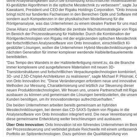
seine Analysefähigkeiten durch die Einbindung fortschrittlicher modellbasierte
KI-gestützter Algorithmen in die optische Messtechnik zu verbessern", sagte Ju
Kawakami, President und CEO der Rigaku Holdings Corporation. "Onto Innova
bringt nicht nur fundiertes Fachwissen in den Bereichen Optik und Software mit
sondern auch Kompetenzen in der physikalischen Modellierung für die
Röntgenanalyse, was das Unternehmen zu einem idealen Partner für uns mach
Diese Allianz unterstützt unmittelbar die zentrale Wachstumsstrategie von Rig
im Bereich der Prozesssteuerung für Halbleiter. Durch die Kombination der
Röntgentechnologien von Rigaku mit der ergänzenden optischen Messtechnik
der fortschrittlichen Analysesoftware von Onto Innovation, einschließlich KI-
gestützter Lösungen, wollen die Unternehmen Hybrid-Messtechniklösungen d
nächsten Generation für immer komplexer werdende Halbleiterbauelemente
bereitstellen.
"Das Tempo des Wandels in der Halbleiterfertigung nimmt zu, da die Branche
immer komplexere und ausgefallenere Materialien mit neuen 3D-
Transistorstrukturen und fortschrittlichen Verpackungstechnologien kombiniert
3D- und 2,5D-Chiplet-Architekturen zu realisieren", sagte Michael P. Plisinski,
von Onto Innovation Inc. "Diese Veränderungen erfordern neue und innovative
Methoden zur Messung, Charakterisierung und letztlich zur Steuerung dieser
neuen Produktionstechnologien. Wir freuen uns, unsere Partnerschaft mit Rig
ausbauen zu können und gemeinsam die Lösungen bereitzustellen, die unser
Kunden benötigen, um ihr Innovationstempo aufrechtzuerhalten."
Die beiden Unternehmen arbeiten bereits gemeinsam an hybriden
Messtechniklösungen, bei denen das CD-SAXS-System von Rigaku in die
Analysesoftware von Onto Innovation integriert wird. Die neue Vereinbarung wi
diese gemeinsame Entwicklung weiter beschleunigen und ausbauen.
Über Onto Innovation:
Onto Innovation ist ein führendes Unternehmen im Ber
der Prozesssteuerung und verbindet globale Reichweite mit einem umfassen
Portfolio an Spitzentechnologien. Dazu gehören die Qualitätsprüfung von