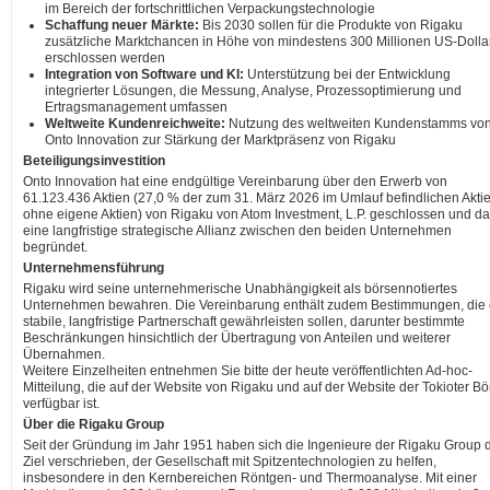
im Bereich der fortschrittlichen Verpackungstechnologie
Schaffung neuer Märkte:
Bis 2030 sollen für die Produkte von Rigaku
zusätzliche Marktchancen in Höhe von mindestens 300 Millionen US-Dolla
erschlossen werden
Integration von Software und KI:
Unterstützung bei der Entwicklung
integrierter Lösungen, die Messung, Analyse, Prozessoptimierung und
Ertragsmanagement umfassen
Weltweite Kundenreichweite:
Nutzung des weltweiten Kundenstamms vo
Onto Innovation zur Stärkung der Marktpräsenz von Rigaku
Beteiligungsinvestition
Onto Innovation hat eine endgültige Vereinbarung über den Erwerb von
61.123.436 Aktien (27,0 % der zum 31. März 2026 im Umlauf befindlichen Aktie
ohne eigene Aktien) von Rigaku von Atom Investment, L.P. geschlossen und da
eine langfristige strategische Allianz zwischen den beiden Unternehmen
begründet.
Unternehmensführung
Rigaku wird seine unternehmerische Unabhängigkeit als börsennotiertes
Unternehmen bewahren. Die Vereinbarung enthält zudem Bestimmungen, die 
stabile, langfristige Partnerschaft gewährleisten sollen, darunter bestimmte
Beschränkungen hinsichtlich der Übertragung von Anteilen und weiterer
Übernahmen.
Weitere Einzelheiten entnehmen Sie bitte der heute veröffentlichten Ad-hoc-
Mitteilung, die auf der Website von Rigaku und auf der Website der Tokioter Bö
verfügbar ist.
Über die Rigaku Group
Seit der Gründung im Jahr 1951 haben sich die Ingenieure der Rigaku Group
Ziel verschrieben, der Gesellschaft mit Spitzentechnologien zu helfen,
insbesondere in den Kernbereichen Röntgen- und Thermoanalyse. Mit einer