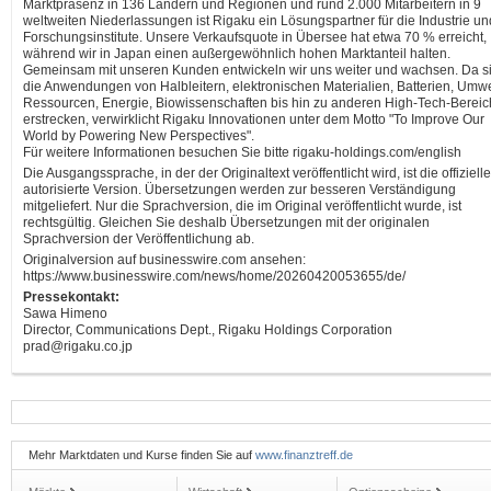
Marktpräsenz in 136 Ländern und Regionen und rund 2.000 Mitarbeitern in 9
weltweiten Niederlassungen ist Rigaku ein Lösungspartner für die Industrie un
Forschungsinstitute. Unsere Verkaufsquote in Übersee hat etwa 70 % erreicht,
während wir in Japan einen außergewöhnlich hohen Marktanteil halten.
Gemeinsam mit unseren Kunden entwickeln wir uns weiter und wachsen. Da s
die Anwendungen von Halbleitern, elektronischen Materialien, Batterien, Umwe
Ressourcen, Energie, Biowissenschaften bis hin zu anderen High-Tech-Berei
erstrecken, verwirklicht Rigaku Innovationen unter dem Motto "To Improve Our
World by Powering New Perspectives".
Für weitere Informationen besuchen Sie bitte rigaku-holdings.com/english
Die Ausgangssprache, in der der Originaltext veröffentlicht wird, ist die offiziell
autorisierte Version. Übersetzungen werden zur besseren Verständigung
mitgeliefert. Nur die Sprachversion, die im Original veröffentlicht wurde, ist
rechtsgültig. Gleichen Sie deshalb Übersetzungen mit der originalen
Sprachversion der Veröffentlichung ab.
Originalversion auf businesswire.com ansehen:
https://www.businesswire.com/news/home/20260420053655/de/
Pressekontakt:
Sawa Himeno
Director, Communications Dept., Rigaku Holdings Corporation
prad@rigaku.co.jp
Mehr Marktdaten und Kurse finden Sie auf
www.finanztreff.de