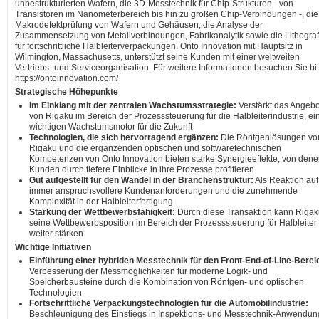
unbestrukturierten Wafern, die 3D-Messtechnik für Chip-Strukturen - von
Transistoren im Nanometerbereich bis hin zu großen Chip-Verbindungen -, die
Makrodefektprüfung von Wafern und Gehäusen, die Analyse der
Zusammensetzung von Metallverbindungen, Fabrikanalytik sowie die Lithograf
für fortschrittliche Halbleiterverpackungen. Onto Innovation mit Hauptsitz in
Wilmington, Massachusetts, unterstützt seine Kunden mit einer weltweiten
Vertriebs- und Serviceorganisation. Für weitere Informationen besuchen Sie bit
https://ontoinnovation.com/
Strategische Höhepunkte
Im Einklang mit der zentralen Wachstumsstrategie:
Verstärkt das Angebo
von Rigaku im Bereich der Prozesssteuerung für die Halbleiterindustrie, e
wichtigen Wachstumsmotor für die Zukunft
Technologien, die sich hervorragend ergänzen:
Die Röntgenlösungen vo
Rigaku und die ergänzenden optischen und softwaretechnischen
Kompetenzen von Onto Innovation bieten starke Synergieeffekte, von den
Kunden durch tiefere Einblicke in ihre Prozesse profitieren
Gut aufgestellt für den Wandel in der Branchenstruktur:
Als Reaktion auf
immer anspruchsvollere Kundenanforderungen und die zunehmende
Komplexität in der Halbleiterfertigung
Stärkung der Wettbewerbsfähigkeit:
Durch diese Transaktion kann Riga
seine Wettbewerbsposition im Bereich der Prozesssteuerung für Halbleiter
weiter stärken
Wichtige Initiativen
Einführung einer hybriden Messtechnik für den Front-End-of-Line-Berei
Verbesserung der Messmöglichkeiten für moderne Logik- und
Speicherbausteine durch die Kombination von Röntgen- und optischen
Technologien
Fortschrittliche Verpackungstechnologien für die Automobilindustrie:
Beschleunigung des Einstiegs in Inspektions- und Messtechnik-Anwendu