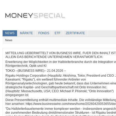
NEWS
MÄRKTE
FONDS
ETF
ZERTIFIKATE
News
MITTEILUNG UEBERMITTELT VON BUSINESS WIRE. FUER DEN INHALT IST
ALLEIN DAS BERICHTENDE UNTERNEHMEN VERANTWORTLICH.
Erweiterung der Möglichkeiten in der Halbleiterbranche durch die Integration 
Röntgentechnik, Optik und KI
TOKIO --(BUSINESS WIRE)-- 21.04.2026 --
Rigaku Holdings Corporation (Hauptsitz: Akishima, Tokio; President und CEO:
Kawakami; "Rigaku"), ein weltweit führender Anbieter von
Röntgenanalysetechnologien, gab heute bekannt, dass das Unternehmen ein
strategische Kapital- und Geschäftspartnerschaft mit Onto Innovation Inc.
(Hauptsitz: Massachusetts, USA; CEO: Michael P. Plisinski; "Onto Innovation")
eingegangen ist.
Diese Pressemitteilung enthält multimediale Inhalte. Die vollständige Mitteilun
hier ansehen: https://www.businesswire.com/news/home/20260420053655/de/
"Da Halbleiterbauelemente immer komplexer werden - insbesondere angesich
der zunehmenden Bedeutung dreidimensionaler Strukturen - ist Rigaku bestreb