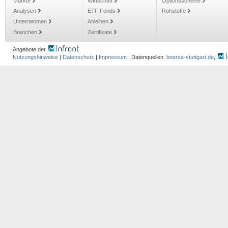
Märkte
Wirtschaft
Optionsscheine
Analysen
ETF Fonds
Rohstoffe
Unternehmen
Anleihen
Branchen
Zertifikate
Angebote der
Nutzungshinweise
|
Datenschutz
|
Impressum
| Datenquellen:
boerse-stuttgart.de
,