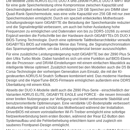
Die Modelle Z890 AORUS ELITE DUO X und Z890M FORCE DUO X WIFI7 wu
für eine gute Speicherleistung ohne Kompromisse zwischen Kapazität und
Geschwindigkeit entwickelt und unterstützen 128 GB Speicher pro DIMM über
Quad-Rank-Speichermodule, was eine volle Kapazität von 256 GB mit nur zwe
Speichermodulen ermöglicht. Durch ein speziell entwickeltes Motherboard-
Schaltungsdesign kann GIGABYTE die Belastung der Speicherkanäle reduzie
und die Signalintegrität verbessern, um auch bei hoher Auslastung hohe
Frequenzen zu ermöglichen und Datenraten von bis zu DDR5-10266 zu erreic
Ergänzt werden die Fortschritte bei der Hardware durch GIGABYTEs D5 DUO 
BIOS-Tuning-Technologie. Durch eine optimierte Takttreiberarchitektur verwalt
GIGABYTEs BIOS auf intelligente Weise das Timing, die Signalsynchronisatio
das Spannungsverhalten, um das Leistungspotenzial besser auszuschöpfen.
Für eine zusätzliche Leistungssteigerung nutzt GIGABYTE bei der Z890 Plus S
den Ultra Turbo Mode. Dabei handelt es sich um eine Funktion auf BIOS-Eben
die die Prozessor- und DRAM-Einstellungen mit einem einfachen Mausklick au
intelligente Weise optimiert. Zusätzlich kommt bei den Modellen auch die D5 B
Corsa-Technologie der vorherigen Generation zum Einsatz, die mit der KI-
gesteuerten AORUS AI Snatch Software kombiniert wird. Das moderne Hardwa
Design und die HyperTune-BIOS-Firmware ermöglichen außerdem eine DDR5
Übertaktung mit einem Klick.
Abseits der DUO X-Modelle stellt auch die Z890 Plus-Serie - einschließlich der
Varianten AORUS ELITE, GIGABYTE EAGLE und FORCE - die neuen Innovati
einer breiten Nutzergruppe zur Verfügung und bietet verbesserte Stabilität und
benutzerorientierte Optimierungen. Eine verstärkte UD-Bodenplatte verbessert
strukturelle Integrität und schützt das Motherboard während der Installation.
DriverBIOS mit einem vorinstallierten Wi-Fi-Treiber ermöglicht eine sofortige
Netzwerkverbindung beim ersten Booten, während der Rear EZ-Button den
Systemaufbau und die Fehlerbehebung erleichtern kann und zugleich ein
sauberes Frontpanel-Design ermöglicht.