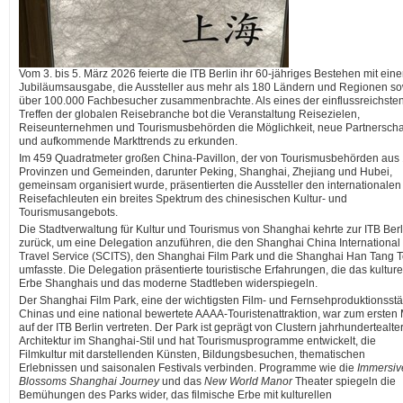
Vom 3. bis 5. März 2026 feierte die ITB Berlin ihr 60-jähriges Bestehen mit eine
Jubiläumsausgabe, die Aussteller aus mehr als 180 Ländern und Regionen s
über 100.000 Fachbesucher zusammenbrachte. Als eines der einflussreichste
Treffen der globalen Reisebranche bot die Veranstaltung Reisezielen,
Reiseunternehmen und Tourismusbehörden die Möglichkeit, neue Partnerscha
und aufkommende Markttrends zu erkunden.
Im 459 Quadratmeter großen China-Pavillon, der von Tourismusbehörden aus
Provinzen und Gemeinden, darunter Peking, Shanghai, Zhejiang und Hubei,
gemeinsam organisiert wurde, präsentierten die Aussteller den internationalen
Reisefachleuten ein breites Spektrum des chinesischen Kultur- und
Tourismusangebots.
Die Stadtverwaltung für Kultur und Tourismus von Shanghai kehrte zur ITB Berl
zurück, um eine Delegation anzuführen, die den Shanghai China International
Travel Service (SCITS), den Shanghai Film Park und die Shanghai Han Tang T
umfasste. Die Delegation präsentierte touristische Erfahrungen, die das kulture
Erbe Shanghais und das moderne Stadtleben widerspiegeln.
Der Shanghai Film Park, eine der wichtigsten Film- und Fernsehproduktionsstä
Chinas und eine national bewertete AAAA-Touristenattraktion, war zum ersten
auf der ITB Berlin vertreten. Der Park ist geprägt von Clustern jahrhundertealte
Architektur im Shanghai-Stil und hat Tourismusprogramme entwickelt, die
Filmkultur mit darstellenden Künsten, Bildungsbesuchen, thematischen
Erlebnissen und saisonalen Festivals verbinden. Programme wie die
Immersiv
Blossoms Shanghai Journey
und das
New World Manor
Theater spiegeln die
Bemühungen des Parks wider, das filmische Erbe mit kulturellen