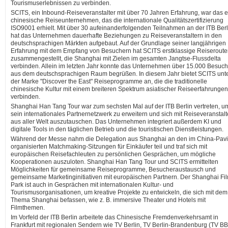
Tourismuserlebnissen zu verbinden.
SCITS, ein Inbound-Reiseveranstalter mit über 70 Jahren Erfahrung, war das e
chinesische Reiseunternehmen, das die internationale Qualitätszertifizierung
ISO9001 erhielt. Mit über 30 aufeinanderfolgenden Teilnahmen an der ITB Berl
hat das Unternehmen dauerhafte Beziehungen zu Reiseveranstaltern in den
deutschsprachigen Märkten aufgebaut. Auf der Grundlage seiner langjährigen
Erfahrung mit dem Empfang von Besuchern hat SCITS erstklassige Reiserout
zusammengestellt, die Shanghai mit Zielen im gesamten Jangtse-Flussdelta
verbinden. Allein im letzten Jahr konnte das Unternehmen über 15.000 Besuch
aus dem deutschsprachigen Raum begrüßen. In diesem Jahr bietet SCITS unt
der Marke "Discover the East" Reiseprogramme an, die die traditionelle
chinesische Kultur mit einem breiteren Spektrum asiatischer Reiseerfahrungen
verbinden.
Shanghai Han Tang Tour war zum sechsten Mal auf der ITB Berlin vertreten, u
sein internationales Partnernetzwerk zu erweitern und sich mit Reiseveranstalt
aus aller Welt auszutauschen. Das Unternehmen integriert außerdem KI und
digitale Tools in den täglichen Betrieb und die touristischen Dienstleistungen.
Während der Messe nahm die Delegation aus Shanghai an den im China-Pavi
organisierten Matchmaking-Sitzungen für Einkäufer teil und traf sich mit
europäischen Reisefachleuten zu persönlichen Gesprächen, um mögliche
Kooperationen auszuloten. Shanghai Han Tang Tour und SCITS ermittelten
Möglichkeiten für gemeinsame Reiseprogramme, Besucheraustausch und
gemeinsame Marketinginitiativen mit europäischen Partnern. Der Shanghai Fi
Park ist auch in Gesprächen mit internationalen Kultur- und
Tourismusorganisationen, um kreative Projekte zu entwickeln, die sich mit dem
Thema Shanghai befassen, wie z. B. immersive Theater und Hotels mit
Filmthemen.
Im Vorfeld der ITB Berlin arbeitete das Chinesische Fremdenverkehrsamt in
Frankfurt mit regionalen Sendern wie TV Berlin, TV Berlin-Brandenburg (TV BB