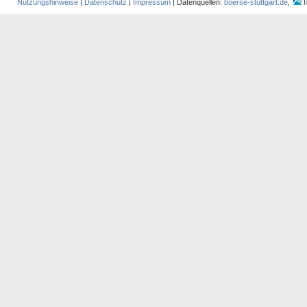
Nutzungshinweise
|
Datenschutz
|
Impressum
| Datenquellen:
boerse-stuttgart.de
,