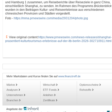
und Hamburg 1 zusammen, um Reiseberichte über Reiseziele in ganz China,
einschließlich Shanghai, zu senden. Im Rahmen des Programms
Brückenblick
wurden in den Beiträgen Kultur- und Reiseerlebnisse aus verschiedenen
chinesischen Provinzen und Städten vorgestellt.
Foto -
https://mma.prnewswire.com/media/2931204/photo.jpg
View original content:
https://www.prnewswire.com/news-releases/shanghai-
prasentiert-kulturtourismus-erlebnisse-auf-der-itb-berlin-2026-302710911.html
Mehr Marktdaten und Kurse finden Sie auf
www.finanztreff.de
Märkte
Wirtschaft
Optionsscheine
Analysen
ETF Fonds
Rohstoffe
Unternehmen
Anleihen
Branchen
Zertifikate
Angebote der