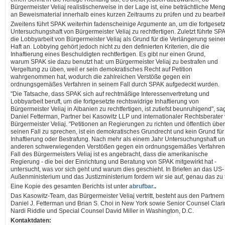
Bürgermeister Veliaj realistischerweise in der Lage ist, eine beträchtliche Men
an Beweismaterial innerhalb eines kurzen Zeitraums zu prüfen und zu bearbei
Zweitens führt SPAK weiterhin fadenscheinige Argumente an, um die fortgesetz
Untersuchungshaft von Bürgermeister Veliaj zu rechtfertigen. Zuletzt führte SP
die Lobbyarbeit von Bürgermeister Veliaj als Grund für die Verlängerung seine
Haft an. Lobbying gehört jedoch nicht zu den definierten Kriterien, die die
Inhaftierung eines Beschuldigten rechtfertigen. Es gibt nur einen Grund,
warum SPAK sie dazu benutzt hat: um Bürgermeister Veliaj zu bestrafen und
Vergeltung zu üben, weil er sein demokratisches Recht auf Petition
wahrgenommen hat, wodurch die zahlreichen Verstöße gegen ein
ordnungsgemäßes Verfahren in seinem Fall durch SPAK aufgedeckt wurden.
"Die Tatsache, dass SPAK sich auf rechtmäßige Interessenvertretung und
Lobbyarbeit beruft, um die fortgesetzte rechtswidrige Inhaftierung von
Bürgermeister Veliaj in Albanien zu rechtfertigen, ist zutiefst beunruhigend", sa
Daniel Fetterman, Partner bei Kasowitz LLP und internationaler Rechtsberater
Bürgermeister Veliaj. "Petitionen an Regierungen zu richten und öffentlich über
seinen Fall zu sprechen, ist ein demokratisches Grundrecht und kein Grund für
Inhaftierung oder Bestrafung. Nach mehr als einem Jahr Untersuchungshaft u
anderen schwerwiegenden Verstößen gegen ein ordnungsgemäßes Verfahren
Fall des Bürgermeisters Veliaj ist es angebracht, dass die amerikanische
Regierung - die bei der Einrichtung und Beratung von SPAK mitgewirkt hat -
untersucht, was vor sich geht und warum dies geschieht. In Briefen an das US-
Außenministerium und das Justizministerium fordern wir sie auf, genau das zu 
Eine Kopie des gesamten Berichts ist unter
abrufbar.
.
Das Kasowitz-Team, das Bürgermeister Veliaj vertritt, besteht aus den Partnern
Daniel J. Fetterman und Brian S. Choi in New York sowie Senior Counsel Clar
Nardi Riddle und Special Counsel David Miller in Washington, D.C.
Kontaktdaten: