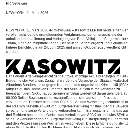
PR Newswire
NEW YORK, 11. März 2026
NEW YORK
,
11. März 2026
/PRNewswire/ -- Kasowitz LLP hat heute einen Ber
veröffentlicht, der die grundlegenden Verfahrensmängel untersucht, die der
anhaltenden Inhaftierung und Verfolgung von Erion Veliaj, dem Bürgermeister
Tirana, Albanien, zugrunde liegen. Der heutige Bericht ergänzt und aktualisiert
frühere Berichte, die am 24. Juni 2025 und am 28. Oktober 2025 veröffentlicht
wurden.
Der aktualisierte Veliaj-Bericht geht auf zwei wichtige Aktualisierungen im Fall
Bürgermeister Veliaj ein. Zunächst werden die Versuche der Staatsanwaltschaft
Albaniens Sonderstruktur gegen Korruption und organisierte Kriminalität (SPAK
aufgezeigt, das Recht von Bürgermeister Veliaj auf ein faires Verfahren zu
beeinträchtigen. SPAK hat Bürgermeister Veliaj wiederholt daran gehindert, auf
60.000 Seiten Beweismaterial zuzugreifen, um sich auf seinen Prozess
vorzubereiten. Darüber hinaus hat SPAK die Art und Weise eingeschränkt, in d
der staatlich bestellte Anwalt von Bürgermeister Veliaj mit ihm über die Beweis
sprechen und seine Verteidigung vorbereiten kann. Erst gestern lehnte das au
drei Richtern bestehende Gericht das Verhalten von SPAK ab und wies SPAK a
seine Beweisunterlagen an Bürgermeister Veliaj zur Überprüfung zu übermitte
und den Prozess um zwei Wochen zu verschieben. Diese Entscheidung stellt 
einen Schritt in die richtige Richtung dar, es bleibt jedoch abzuwarten, ob