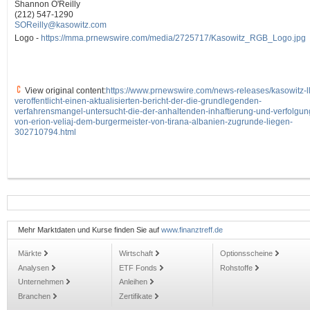
Shannon O'Reilly
(212) 547-1290
SOReilly@kasowitz.com
Logo -
https://mma.prnewswire.com/media/2725717/Kasowitz_RGB_Logo.jpg
View original content:
https://www.prnewswire.com/news-releases/kasowitz-l
veroffentlicht-einen-aktualisierten-bericht-der-die-grundlegenden-
verfahrensmangel-untersucht-die-der-anhaltenden-inhaftierung-und-verfolgun
von-erion-veliaj-dem-burgermeister-von-tirana-albanien-zugrunde-liegen-
302710794.html
Mehr Marktdaten und Kurse finden Sie auf
www.finanztreff.de
Märkte
Wirtschaft
Optionsscheine
Analysen
ETF Fonds
Rohstoffe
Unternehmen
Anleihen
Branchen
Zertifikate