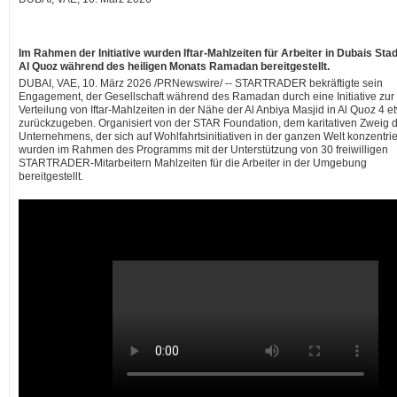
Im Rahmen der Initiative wurden Iftar-Mahlzeiten für Arbeiter in Dubais Stadt
Al Quoz während des heiligen Monats Ramadan bereitgestellt.
DUBAI, VAE
,
10. März 2026
/PRNewswire/ -- STARTRADER bekräftigte sein
Engagement, der Gesellschaft während des Ramadan durch eine Initiative zur
Verteilung von Iftar-Mahlzeiten in der Nähe der Al Anbiya Masjid in Al Quoz 4 e
zurückzugeben. Organisiert von der STAR Foundation, dem karitativen Zweig 
Unternehmens, der sich auf Wohlfahrtsinitiativen in der ganzen Welt konzentrie
wurden im Rahmen des Programms mit der Unterstützung von 30 freiwilligen
STARTRADER-Mitarbeitern Mahlzeiten für die Arbeiter in der Umgebung
bereitgestellt.