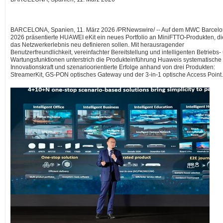
BARCELONA, Spanien
,
11. März 2026
/PRNewswire/ -- Auf dem MWC Barcel
2026 präsentierte HUAWEI eKit ein neues Portfolio an MiniFTTO-Produkten, di
das Netzwerkerlebnis neu definieren sollen. Mit herausragender
Benutzerfreundlichkeit, vereinfachter Bereitstellung und intelligenten Betriebs-
Wartungsfunktionen unterstrich die Produkteinführung Huaweis systematische
Innovationskraft und szenarioorientierte Erfolge anhand von drei Produkten:
StreamerKit, GS-PON optisches Gateway und der 3-in-1 optische Access Point.