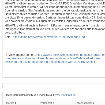
Für Szenarien mit Mehrfachzugriff auf Dienste, wie beispielsweise Hotelzimmer
HUAWEI eKit den neuen optischen 3-in-1-AP F601D auf den Markt gebracht. 
Gerät unterstützt Telefonie, WLAN, kabelgebundenen Internetzugang und IPTV
über eine einzige Glasfaserleitung, wodurch die Verkabelungskosten und die
Bauzeit erheblich reduziert werden. Dadurch können die Gesamtnetzwerkkost
um etwa 30 % gesenkt werden. Darüber hinaus ist das neue Gerät 40 % kleine
was sowohl die Ästhetik als auch die Bereitstellungseffizienz deutlich verbesser
HUAWEI eKit wird auch in Zukunft mit Partnern zusammenarbeiten, um die
intelligente Transformation von KMU durch weitere szenariobasierte Innovatio
voranzutreiben.
Foto -
https://mma.prnewswire.com/media/2930015/image1.jpg
View original content:
https://www.prnewswire.com/news-releases/huawei-eki
bringt-neue-miniftto-produkte-auf-den-markt-und-schlieWt-damit-die-lucke-
zwischen-der-letzten-meile-und-der-intelligenten-welt-302710782.html
Mehr Marktdaten und Kurse finden Sie auf
www.finanztreff.de
Märkte
Wirtschaft
Optionsscheine