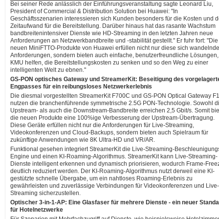
Bei seiner Rede anlässlich der Einführungsveranstaltung sagte Leonard Liu,
President of Commercial & Distribution Solution bei Huawei: "In
Geschäftsszenarien interessieren sich Kunden besonders für die Kosten und 
Zeitaufwand für die Bereitstellung. Darüber hinaus hat das rasante Wachstum
bandbreitenintensiver Dienste wie HD-Streaming in den letzten Jahren neue
Anforderungen an Netzwerkbandbreite und -stabilität gestellt." Er fuhr fort: "Die
neuen MiniFTTO-Produkte von Huawei erfüllen nicht nur diese sich wandelnd
Anforderungen, sondern bieten auch einfache, benutzerfreundliche Lösungen,
KMU helfen, die Bereitstellungskosten zu senken und so den Weg zu einer
intelligenten Welt zu ebnen."
GS-PON optisches Gateway und StreamerKit: Beseitigung des vorgelagert
Engpasses für ein reibungsloses Netzwerkerlebnis
Die diesmal vorgestellten StreamerKit F700C und GS-PON Optical Gateway F
nutzen die branchenführende symmetrische 2.5G PON-Technologie. Sowohl d
Upstream- als auch die Downstream-Bandbreite erreichen 2,5 Gbit/s. Somit bi
die neuen Produkte eine 100%ige Verbesserung der Upstream-Übertragung.
Diese Geräte erfüllen nicht nur die Anforderungen für Live-Streaming,
Videokonferenzen und Cloud-Backups, sondern bieten auch Spielraum für
zukünftige Anwendungen wie 8K Ultra-HD und VR/AR.
Funktional gesehen integriert StreamerKit die Live-Streaming-Beschleunigung
Engine und einen KI-Roaming-Algorithmus. StreamerKit kann Live-Streaming-
Dienste intelligent erkennen und dynamisch priorisieren, wodurch Frame-Free
deutlich reduziert werden. Der KI-Roaming-Algorithmus nutzt derweil eine KI-
gestützte schnelle Übergabe, um ein nahtloses Roaming-Erlebnis zu
gewährleisten und zuverlässige Verbindungen für Videokonferenzen und Live-
Streaming sicherzustellen.
Optischer 3-in-1-AP: Eine Glasfaser für mehrere Dienste - ein neuer Stand
für Hotelnetzwerke