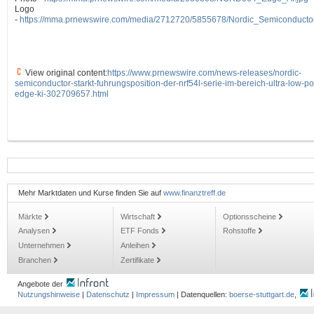
Logo
-
https://mma.prnewswire.com/media/2712720/5855678/Nordic_Semiconduct
View original content:
https://www.prnewswire.com/news-releases/nordic-
semiconductor-starkt-fuhrungsposition-der-nrf54l-serie-im-bereich-ultra-low-p
edge-ki-302709657.html
Mehr Marktdaten und Kurse finden Sie auf
www.finanztreff.de
Märkte
Wirtschaft
Optionsscheine
Analysen
ETF Fonds
Rohstoffe
Unternehmen
Anleihen
Branchen
Zertifikate
Angebote der
Nutzungshinweise
|
Datenschutz
|
Impressum
| Datenquellen:
boerse-stuttgart.de
,