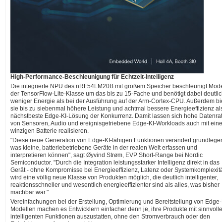
High-Performance-Beschleunigung für Echtzeit-Intelligenz
Die integrierte NPU des nRF54LM20B mit großem Speicher beschleunigt Mode
der TensorFlow-Lite-Klasse um das bis zu 15-Fache und benötigt dabei deutli
weniger Energie als bei der Ausführung auf der Arm-Cortex-CPU. Außerdem bi
sie bis zu siebenmal höhere Leistung und achtmal bessere Energieeffizienz al
nächstbeste Edge-KI-Lösung der Konkurrenz. Damit lassen sich hohe Datenra
von Sensoren, Audio und ereignisgetriebene Edge-KI-Workloads auch mit eine
winzigen Batterie realisieren.
"Diese neue Generation von Edge-KI-fähigen Funktionen verändert grundlege
was kleine, batteriebetriebene Geräte in der realen Welt erfassen und
interpretieren können", sagt Øyvind Strøm, EVP Short-Range bei Nordic
Semiconductor. "Durch die Integration leistungsstarker Intelligenz direkt in das
Gerät - ohne Kompromisse bei Energieeffizienz, Latenz oder Systemkomplexitä
wird eine völlig neue Klasse von Produkten möglich, die deutlich intelligenter,
reaktionsschneller und wesentlich energieeffizienter sind als alles, was bisher
machbar war."
Vereinfachungen bei der Erstellung, Optimierung und Bereitstellung von Edge-
Modellen machen es Entwicklern einfacher denn je, ihre Produkte mit sinnvoll
intelligenten Funktionen auszustatten, ohne den Stromverbrauch oder den