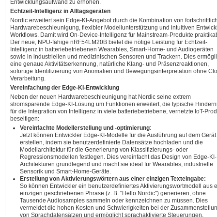
Entwicklungsaufwand zu erhöhen.
Echtzeit-Intelligenz in Alltagsgeräten
Nordic erweitert sein Edge-KI-Angebot durch die Kombination von fortschrittlic
Hardwarebeschleunigung, flexibler Modellunterstützung und intuitiven Entwick
Workflows. Damit wird On-Device-Intelligenz für Mainstream-Produkte praktika
Der neue, NPU-fähige nRF54LM20B bietet die nötige Leistung für Echtzeit-
Intelligenz in batteriebetriebenen Wearables, Smart-Home- und Audiogeräten
sowie in industriellen und medizinischen Sensoren und Trackern. Dies ermögli
eine genaue Aktivitätserkennung, natürliche Klang- und Präsenzreaktionen,
sofortige Identifizierung von Anomalien und Bewegungsinterpretation ohne Cl
Verarbeitung.
Vereinfachung der Edge-KI-Entwicklung
Neben der neuen Hardwarebeschleunigung hat Nordic seine extrem
stromsparende Edge-KI-Lösung um Funktionen erweitert, die typische Hindern
für die Integration von Intelligenz in viele batteriebetriebene, vernetzte IoT-Pro
beseitigen:
Vereinfachte Modellerstellung und -optimierung
:
Jetzt können Entwickler Edge-KI-Modelle für die Ausführung auf dem Gerät
erstellen, indem sie benutzerdefinierte Datensätze hochladen und die
Modellarchitektur für die Generierung von Klassifizierungs- oder
Regressionsmodellen festlegen. Dies vereinfacht das Design von Edge-KI-
Architekturen grundlegend und macht sie ideal für Wearables, industrielle
Sensorik und Smart-Home-Geräte.
Erstellung von Aktivierungswörtern aus einer einzigen Texteingabe:
So können Entwickler ein benutzerdefiniertes Aktivierungswortmodell aus e
einzigen geschriebenen Phrase (z. B. "Hello Nordic") generieren, ohne
Tausende Audiosamples sammeln oder kennzeichnen zu müssen. Dies
vermeidet die hohen Kosten und Schwierigkeiten bei der Zusammenstellu
von Sprachdatensätzen und ermöglicht sprachaktivierte Steuerungen,