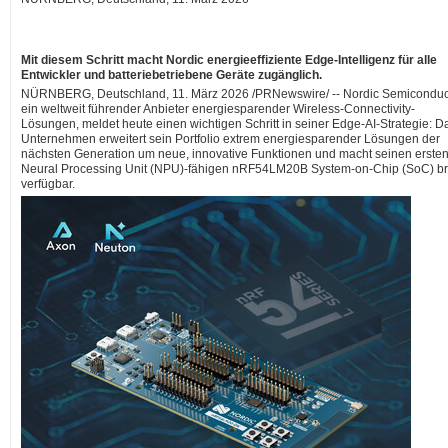
Mit diesem Schritt macht Nordic energieeffiziente Edge-Intelligenz für alle
Entwickler und batteriebetriebene Geräte zugänglich.
NÜRNBERG, Deutschland
,
11. März 2026
/PRNewswire/ -- Nordic Semiconduc
ein weltweit führender Anbieter energiesparender Wireless-Connectivity-
Lösungen, meldet heute einen wichtigen Schritt in seiner Edge-AI-Strategie: D
Unternehmen erweitert sein Portfolio extrem energiesparender Lösungen der
nächsten Generation um neue, innovative Funktionen und macht seinen erste
Neural Processing Unit (NPU)-fähigen nRF54LM20B System-on-Chip (SoC) br
verfügbar.