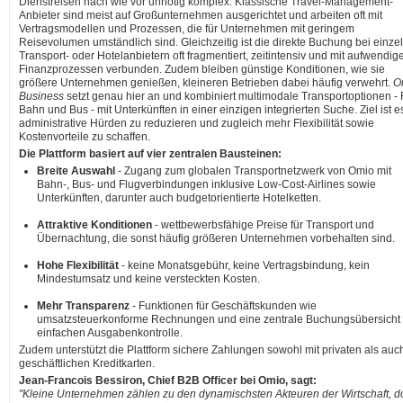
Dienstreisen nach wie vor unnötig komplex. Klassische Travel-Management-
Anbieter sind meist auf Großunternehmen ausgerichtet und arbeiten oft mit
Vertragsmodellen und Prozessen, die für Unternehmen mit geringem
Reisevolumen umständlich sind. Gleichzeitig ist die direkte Buchung bei einze
Transport- oder Hotelanbietern oft fragmentiert, zeitintensiv und mit aufwendig
Finanzprozessen verbunden. Zudem bleiben günstige Konditionen, wie sie
größere Unternehmen genießen, kleineren Betrieben dabei häufig verwehrt.
O
Business
setzt genau hier an und kombiniert multimodale Transportoptionen - 
Bahn und Bus - mit Unterkünften in einer einzigen integrierten Suche. Ziel ist e
administrative Hürden zu reduzieren und zugleich mehr Flexibilität sowie
Kostenvorteile zu schaffen.
Die Plattform basiert auf vier zentralen Bausteinen:
Breite Auswahl
- Zugang zum globalen Transportnetzwerk von Omio mit
Bahn-, Bus- und Flugverbindungen inklusive Low-Cost-Airlines sowie
Unterkünften, darunter auch budgetorientierte Hotelketten.
Attraktive Konditionen
- wettbewerbsfähige Preise für Transport und
Übernachtung, die sonst häufig größeren Unternehmen vorbehalten sind.
Hohe Flexibilität
- keine Monatsgebühr, keine Vertragsbindung, kein
Mindestumsatz und keine versteckten Kosten.
Mehr Transparenz
- Funktionen für Geschäftskunden wie
umsatzsteuerkonforme Rechnungen und eine zentrale Buchungsübersicht 
einfachen Ausgabenkontrolle.
Zudem unterstützt die Plattform sichere Zahlungen sowohl mit privaten als auc
geschäftlichen Kreditkarten.
Jean-Francois Bessiron, Chief B2B Officer bei Omio, sagt:
"Kleine Unternehmen zählen zu den dynamischsten Akteuren der Wirtschaft, d