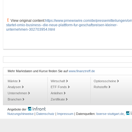
View original content:
https://www.prnewswire.com/de/pressemitteilungen/om
startet-omio-business--die-neue-plattform-fur-geschaftsreisen-kleiner-
unternehmen-302703954.html
Mehr Marktdaten und Kurse finden Sie auf
www.finanztreff.de
Märkte
Wirtschaft
Optionsscheine
Analysen
ETF Fonds
Rohstoffe
Unternehmen
Anleihen
Branchen
Zertifikate
Angebote der
Nutzungshinweise
|
Datenschutz
|
Impressum
| Datenquellen:
boerse-stuttgart.de
,