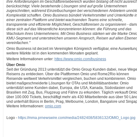
ihre Anforderungen im Geschäftsreisebereich wurden bislang oft nicht ausrei
berücksichtigt. Viele bestehende Lösungen sind auf große Unternehmen
zugeschnitten, während Einzelbuchungen bei verschiedenen Anbietern unnöt
Komplexität schaffen. Omio Business bündelt Verkehrsmittel und Unterkünfte i
einer zentralen Plattform und bietet wachsenden Teams eine schnelle,
transparente und effiziente Möglichkeit, Geschäftsreisen zu organisieren - dami
diese sich auf das Wesentliche konzentrieren können: die Führung und das
Wachstum ihres Unternehmens. Mit Omio Business stärken wir die Marke Omi
KMU-Segment und unterstreichen unseren Anspruch, Reisen auf allen Ebene
vereinfachen."
Omio Business ist derzeit im Vereinigten Königreich verfügbar, eine Ausweitun
weitere Märkte ist in den kommenden Monaten geplant.
Weitere Informationen unter:
https://www.omio.com/business
Über Omio
Seit der Gründung 2013 unterstützt die Omio Group Kunden dabei, neue Weg
Reisens zu entdecken. Über die Plattformen Omio und Rome2Rio können
Reisende weltweit Verkehrsmittel vergleichen, buchen und kombinieren. Omio
bietet maßgeschneiderte Lösungen für OTAs und Mobilitätsanbieter. Omio
unterstützt seine Kunden dabei, Europa, die USA, Kanada, Südostasien und
Brasilien mit Zug, Bus, Flugzeug und Fähre zu erkunden. Täglich verkauft Omi
über 100.000 Tickets, beschäftigt mehr als 430 Mitarbeitende aus über 50 Län
und unterhält Büros in Berlin, Prag, Melbourne, London, Bangalore und Singap
Weitere Informationen:
omio.com
Logo -
https://mma.prnewswire.com/media/2482408/5836132/OMIO_Logo.jpg