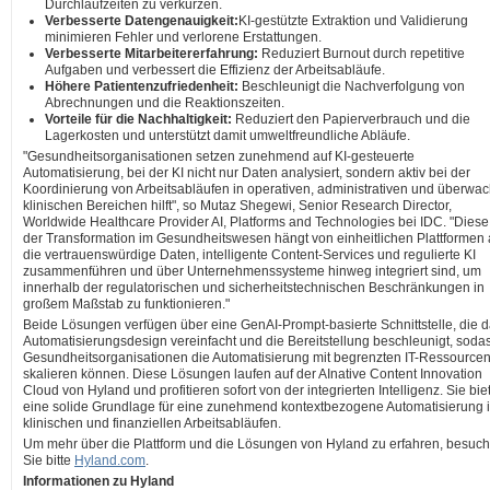
Durchlaufzeiten zu verkürzen.
Verbesserte Datengenauigkeit:
KI-gestützte Extraktion und Validierung
minimieren Fehler und verlorene Erstattungen.
Verbesserte Mitarbeitererfahrung:
Reduziert Burnout durch repetitive
Aufgaben und verbessert die Effizienz der Arbeitsabläufe.
Höhere Patientenzufriedenheit:
Beschleunigt die Nachverfolgung von
Abrechnungen und die Reaktionszeiten.
Vorteile für die Nachhaltigkeit:
Reduziert den Papierverbrauch und die
Lagerkosten und unterstützt damit umweltfreundliche Abläufe.
"Gesundheitsorganisationen setzen zunehmend auf KI-gesteuerte
Automatisierung, bei der KI nicht nur Daten analysiert, sondern aktiv bei der
Koordinierung von Arbeitsabläufen in operativen, administrativen und überwa
klinischen Bereichen hilft", so Mutaz Shegewi, Senior Research Director,
Worldwide Healthcare Provider AI, Platforms and Technologies bei IDC. "Diese 
der Transformation im Gesundheitswesen hängt von einheitlichen Plattformen 
die vertrauenswürdige Daten, intelligente Content-Services und regulierte KI
zusammenführen und über Unternehmenssysteme hinweg integriert sind, um
innerhalb der regulatorischen und sicherheitstechnischen Beschränkungen in
großem Maßstab zu funktionieren."
Beide Lösungen verfügen über eine GenAI-Prompt-basierte Schnittstelle, die 
Automatisierungsdesign vereinfacht und die Bereitstellung beschleunigt, soda
Gesundheitsorganisationen die Automatisierung mit begrenzten IT-Ressource
skalieren können. Diese Lösungen laufen auf der AInative Content Innovation
Cloud von Hyland und profitieren sofort von der integrierten Intelligenz. Sie bie
eine solide Grundlage für eine zunehmend kontextbezogene Automatisierung 
klinischen und finanziellen Arbeitsabläufen.
Um mehr über die Plattform und die Lösungen von Hyland zu erfahren, besuc
Sie bitte
Hyland.com
.
Informationen zu Hyland