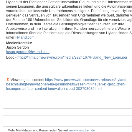
Hyland ist der Pionier der Content Innovation Cloud und bietet Unternehmen m
seinen Lösungen, die umsetzbare Erkenntnisse liefern und die Automatisierun
vorantreiben, umfassende Unternehmensintelligenz. Die Lösungen von Hylan
genießen das Vertrauen von Tausenden von Unternehmen weltweit, darunter v
der Fortune-100-Unternehmen. Sie bilden die Grundlage für ein vernetztes, ag
Unternehmen, in dem Teams die Leistungsfähigkeit der KI nutzen, um ihre
Arbeitsweise und ihre Interaktion mit ihren Kunden neu zu definieren. Weitere
Informationen über die Plattform und die Dienstleistungen von Hyland finden S
unter
Hyland.com
.
Medienkontakt:
Jason Gerdon
jason.gerdon@hyland.com
Logo -
https://mma.prnewswire.com/media/2924167/Hyland_New_Logo.jpg
View original content:
https://www.prnewswire.com/news-releases/hyland-
beschleunigt-innovationen-im-gesundheitswesen-mit-neuen-ki-gestutzten-
losungen-auf-der-content-innovation-cloud-302703085.html
Mehr Marktdaten und Kurse finden Sie auf
www.finanztreff.de