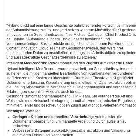
"Hyland blickt auf eine lange Geschichte bahnbrechender Fortschritte im Berei
der Automatisierung zurück, und jetzt setzen wir neue Maßstäbe für KI-gesteue
Innovationen im Gesundheitswesen", so Michael Campbell, Chief Product Offic
bei Hyland. "Aufbauend auf dem Erfolg unserer bewährten und
vertrauenswürdigen Basisprodukte ermöglichen diese neuen Funktionen der
Content Innovation Cloud Teams im Gesundheitswesen, den Wert ihrer
unstrukturierten Daten zu erschließen, reibungslose Arbeitsabläufe zu optimie
und aussagekräftige Geschäftsergebnisse zu erzielen."
Intelligent MedRecords: Revolutionierung des Zugriffs auf klinische Daten
Hyland Intelligent MedRecords wurde entwickelt, um Gesundheitssystemen da
zu helfen, die mit der manuellen Bearbeitung von Krankenakten verbundenen
Ineffizienzen und Kosten zu überwinden. Durch den Einsatz von KI-gestützter
Dokumentenerfassung, Klassifizierung und intelligenter Datenextraktion optimi
die Lösung Arbeitsabläufe, verbessert die Datengenauigkeit und verbessert di
Erfahrungen sowohl für Ärzte als auch für das
Gesundheitsinformationsmanagement (HIM)-Team. Sie verändert die Art und
Weise, wie medizinische Unterlagen gehandhabt werden, reduziert Engpässe,
minimiert Fehler und beschleunigt den Zugriff auf wichtige Patienteninformatio
Wichtigste Vorteile:
Geringere Kosten und schnellere Verarbeitung:
Automatisiert die
Dokumentenbearbeitung, um manuelle Arbeit und Durchlaufzeiten zu
reduzieren.
Verbesserte Datengenauigkeit:
KI-gestützte Extraktion und Validierung
minimieren Fehler und Nacharbeiten.