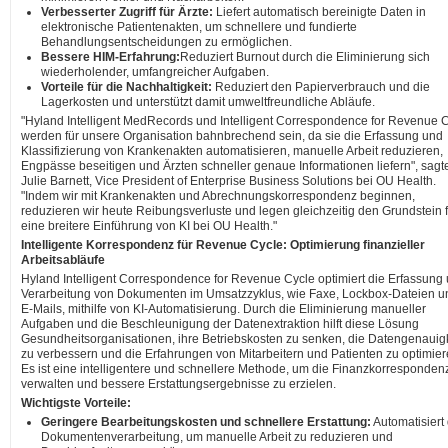
Verbesserter Zugriff für Ärzte:
Liefert automatisch bereinigte Daten in
elektronische Patientenakten, um schnellere und fundierte
Behandlungsentscheidungen zu ermöglichen.
Bessere HIM-Erfahrung:
Reduziert Burnout durch die Eliminierung sich
wiederholender, umfangreicher Aufgaben.
Vorteile für die Nachhaltigkeit:
Reduziert den Papierverbrauch und die
Lagerkosten und unterstützt damit umweltfreundliche Abläufe.
"Hyland Intelligent MedRecords und Intelligent Correspondence for Revenue 
werden für unsere Organisation bahnbrechend sein, da sie die Erfassung und
Klassifizierung von Krankenakten automatisieren, manuelle Arbeit reduzieren,
Engpässe beseitigen und Ärzten schneller genaue Informationen liefern", sagt
Julie Barnett, Vice President of Enterprise Business Solutions bei OU Health.
"Indem wir mit Krankenakten und Abrechnungskorrespondenz beginnen,
reduzieren wir heute Reibungsverluste und legen gleichzeitig den Grundstein f
eine breitere Einführung von KI bei OU Health."
Intelligente Korrespondenz für Revenue Cycle: Optimierung finanzieller
Arbeitsabläufe
Hyland Intelligent Correspondence for Revenue Cycle optimiert die Erfassung
Verarbeitung von Dokumenten im Umsatzzyklus, wie Faxe, Lockbox-Dateien u
E-Mails, mithilfe von KI-Automatisierung. Durch die Eliminierung manueller
Aufgaben und die Beschleunigung der Datenextraktion hilft diese Lösung
Gesundheitsorganisationen, ihre Betriebskosten zu senken, die Datengenauigk
zu verbessern und die Erfahrungen von Mitarbeitern und Patienten zu optimier
Es ist eine intelligentere und schnellere Methode, um die Finanzkorresponden
verwalten und bessere Erstattungsergebnisse zu erzielen.
Wichtigste Vorteile:
Geringere Bearbeitungskosten und schnellere Erstattung:
Automatisiert 
Dokumentenverarbeitung, um manuelle Arbeit zu reduzieren und