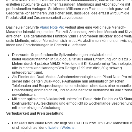
KI-Notizblock. Plaud-Produkte erfassen Audioaufnahmen, transkribieren sie u
erstellen strukturierte Zusammenfassungen, Mindmaps und Aktionspunkte mit
professionellen Vorlagen. So können Millionen von Fachleuten sich ganz auf
Gespräche konzentrieren und sicher sein, dass jede Idee erfasst wird, um die
Produktivität und Zusammenarbeit zu verbessern.
Das neu eingeführte
Plaud Note Pro
verfügt über eine völlig neue Mensch-
Maschine-Interaktion, um eine Echtzeit-Anpassung zwischen Mensch und KI z
erreichen . Die geräteinterne Funktion "Zum Hervorheben drücken" ist die welt
erste Methode, mit der Menschen sich mit LLMs abstimmen können, um wichti
Ideen und Entscheidungen in Echtzeit zu erfassen.
Das wurde für professionelle Spitzenleistungen entwickelt und
bietet Audioaufnahmen in Studioqualität aus einer Entfernung von bis zu 5
Metern durch 4 präzise MEMS-Mikrofone mit KI-Beamforming-Technologie,
alle in einem kreditkartengroßen Design (2,99 mm dick, 30 g schwer)
untergebracht sind.
Als Pionier der Dual-Modus-Aufnahmetechnologie kann Plaud Note Pro mi
seiner intelligenten Dual-Modus-Aufnahme nun automatisch zwischen
Telefonaten und Besprechungen unterscheiden, ohne dass eine manuelle
Umschaltung erforderlich ist, und so eine nahtlose Aufnahme für alle Szena
gewährleisten.
Mit einer optimierten Akkulaufzeit unterstützt Plaud Note Pro bis zu 50 Stu
kontinuierliche Aufzeichnung und ermöglicht so wochenlange Besprechun
mit einer einzigen Akkuladung.
Verfügbarkeit und Preisgestaltung:
Der Preis
des Plaud Note Pro liegt bei
189 EUR
bzw.
169 GBP
. Vorbestell
sind möglich auf der
offiziellen Website
.