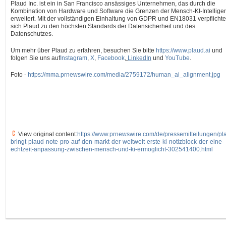
Plaud Inc. ist ein in
San Francisco
ansässiges Unternehmen, das durch die
Kombination von Hardware und Software die Grenzen der Mensch-KI-Intellige
erweitert. Mit der vollständigen Einhaltung von GDPR und EN18031 verpflichte
sich Plaud zu den höchsten Standards der Datensicherheit und des
Datenschutzes.
Um mehr über Plaud zu erfahren, besuchen Sie bitte
https://www.plaud.ai
und
folgen Sie uns auf
Instagram
,
X
,
Facebook
,
LinkedIn
und
YouTube
.
Foto -
https://mma.prnewswire.com/media/2759172/human_ai_alignment.jpg
View original content:
https://www.prnewswire.com/de/pressemitteilungen/pl
bringt-plaud-note-pro-auf-den-markt-der-weltweit-erste-ki-notizblock-der-eine-
echtzeit-anpassung-zwischen-mensch-und-ki-ermoglicht-302541400.html