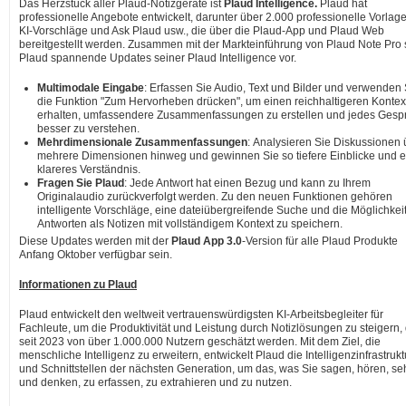
Das Herzstück aller Plaud-Notizgeräte ist
Plaud Intelligence.
Plaud hat
professionelle Angebote entwickelt, darunter über 2.000 professionelle Vorlag
KI-Vorschläge und Ask Plaud usw., die über die Plaud-App und Plaud Web
bereitgestellt werden. Zusammen mit der Markteinführung von Plaud Note Pro s
Plaud spannende Updates seiner Plaud Intelligence vor.
Multimodale Eingabe
: Erfassen Sie Audio, Text und Bilder und verwenden 
die Funktion "Zum Hervorheben drücken", um einen reichhaltigeren Kontex
erhalten, umfassendere Zusammenfassungen zu erstellen und jedes Gesp
besser zu verstehen.
Mehrdimensionale Zusammenfassungen
: Analysieren Sie Diskussionen 
mehrere Dimensionen hinweg und gewinnen Sie so tiefere Einblicke und e
klareres Verständnis.
Fragen Sie Plaud
: Jede Antwort hat einen Bezug und kann zu Ihrem
Originalaudio zurückverfolgt werden. Zu den neuen Funktionen gehören
intelligente Vorschläge, eine dateiübergreifende Suche und die Möglichkeit
Antworten als Notizen mit vollständigem Kontext zu speichern.
Diese Updates werden mit der
Plaud App 3.0
-Version für alle Plaud Produkte
Anfang Oktober verfügbar sein.
Informationen zu Plaud
Plaud entwickelt den weltweit vertrauenswürdigsten KI-Arbeitsbegleiter für
Fachleute, um die Produktivität und Leistung durch Notizlösungen zu steigern, 
seit 2023 von über 1.000.000 Nutzern geschätzt werden. Mit dem Ziel, die
menschliche Intelligenz zu erweitern, entwickelt Plaud die Intelligenzinfrastrukt
und Schnittstellen der nächsten Generation, um das, was Sie sagen, hören, s
und denken, zu erfassen, zu extrahieren und zu nutzen.