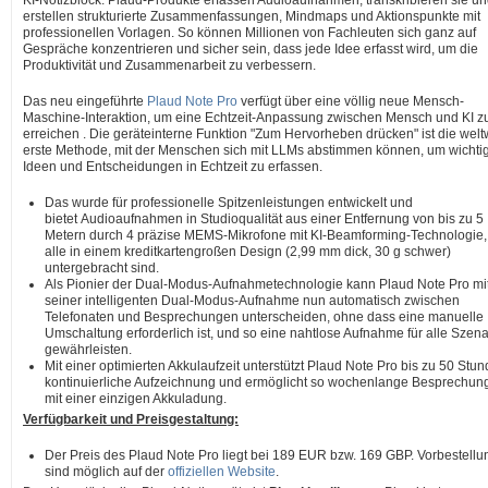
KI-Notizblock. Plaud-Produkte erfassen Audioaufnahmen, transkribieren sie u
erstellen strukturierte Zusammenfassungen, Mindmaps und Aktionspunkte mit
professionellen Vorlagen. So können Millionen von Fachleuten sich ganz auf
Gespräche konzentrieren und sicher sein, dass jede Idee erfasst wird, um die
Produktivität und Zusammenarbeit zu verbessern.
Das neu eingeführte
Plaud Note Pro
verfügt über eine völlig neue Mensch-
Maschine-Interaktion, um eine Echtzeit-Anpassung zwischen Mensch und KI z
erreichen . Die geräteinterne Funktion "Zum Hervorheben drücken" ist die welt
erste Methode, mit der Menschen sich mit LLMs abstimmen können, um wichti
Ideen und Entscheidungen in Echtzeit zu erfassen.
Das wurde für professionelle Spitzenleistungen entwickelt und
bietet Audioaufnahmen in Studioqualität aus einer Entfernung von bis zu 5
Metern durch 4 präzise MEMS-Mikrofone mit KI-Beamforming-Technologie,
alle in einem kreditkartengroßen Design (2,99 mm dick, 30 g schwer)
untergebracht sind.
Als Pionier der Dual-Modus-Aufnahmetechnologie kann Plaud Note Pro mi
seiner intelligenten Dual-Modus-Aufnahme nun automatisch zwischen
Telefonaten und Besprechungen unterscheiden, ohne dass eine manuelle
Umschaltung erforderlich ist, und so eine nahtlose Aufnahme für alle Szena
gewährleisten.
Mit einer optimierten Akkulaufzeit unterstützt Plaud Note Pro bis zu 50 Stu
kontinuierliche Aufzeichnung und ermöglicht so wochenlange Besprechun
mit einer einzigen Akkuladung.
Verfügbarkeit und Preisgestaltung:
Der Preis
des Plaud Note Pro liegt bei
189 EUR
bzw.
169 GBP
. Vorbestell
sind möglich auf der
offiziellen Website
.