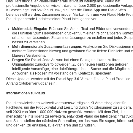
Das Herzstück aller Plaud-Notizgeräte ist
Plaud Intelligence.
Plaud hat
professionelle Angebote entwickelt, darunter über 2.000 professionelle Vorlag
KI-Vorschläge und Ask Plaud usw., die über die Plaud-App und Plaud Web
bereitgestellt werden. Zusammen mit der Markteinführung von Plaud Note Pro s
Plaud spannende Updates seiner Plaud Intelligence vor.
Multimodale Eingabe
: Erfassen Sie Audio, Text und Bilder und verwenden 
die Funktion "Zum Hervorheben drücken", um einen reichhaltigeren Kontex
erhalten, umfassendere Zusammenfassungen zu erstellen und jedes Gesp
besser zu verstehen.
Mehrdimensionale Zusammenfassungen
: Analysieren Sie Diskussionen 
mehrere Dimensionen hinweg und gewinnen Sie so tiefere Einblicke und e
klareres Verständnis.
Fragen Sie Plaud
: Jede Antwort hat einen Bezug und kann zu Ihrem
Originalaudio zurückverfolgt werden. Zu den neuen Funktionen gehören
intelligente Vorschläge, eine dateiübergreifende Suche und die Möglichkeit
Antworten als Notizen mit vollständigem Kontext zu speichern.
Diese Updates werden mit der
Plaud App 3.0
-Version für alle Plaud Produkte
Anfang Oktober verfügbar sein.
Informationen zu Plaud
Plaud entwickelt den weltweit vertrauenswürdigsten KI-Arbeitsbegleiter für
Fachleute, um die Produktivität und Leistung durch Notizlösungen zu steigern, 
seit 2023 von über 1.000.000 Nutzern geschätzt werden. Mit dem Ziel, die
menschliche Intelligenz zu erweitern, entwickelt Plaud die Intelligenzinfrastrukt
und Schnittstellen der nächsten Generation, um das, was Sie sagen, hören, s
und denken, zu erfassen, zu extrahieren und zu nutzen.