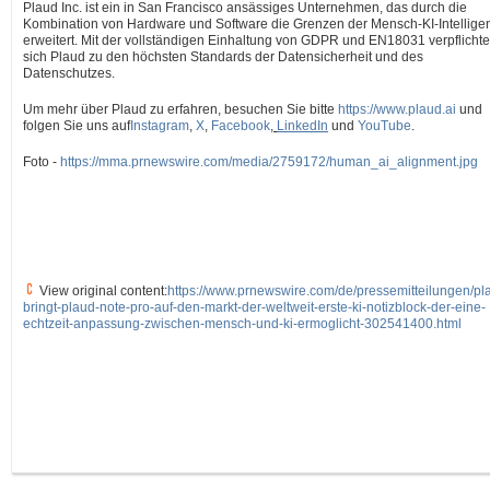
Plaud Inc. ist ein in
San Francisco
ansässiges Unternehmen, das durch die
Kombination von Hardware und Software die Grenzen der Mensch-KI-Intellige
erweitert. Mit der vollständigen Einhaltung von GDPR und EN18031 verpflichte
sich Plaud zu den höchsten Standards der Datensicherheit und des
Datenschutzes.
Um mehr über Plaud zu erfahren, besuchen Sie bitte
https://www.plaud.ai
und
folgen Sie uns auf
Instagram
,
X
,
Facebook
,
LinkedIn
und
YouTube
.
Foto -
https://mma.prnewswire.com/media/2759172/human_ai_alignment.jpg
View original content:
https://www.prnewswire.com/de/pressemitteilungen/pl
bringt-plaud-note-pro-auf-den-markt-der-weltweit-erste-ki-notizblock-der-eine-
echtzeit-anpassung-zwischen-mensch-und-ki-ermoglicht-302541400.html