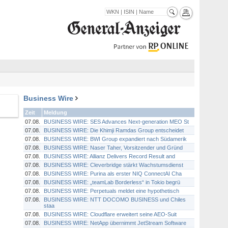
Business Wire
Zeit
Meldung
07.08.
BUSINESS WIRE: SES Advances Next-generation MEO St
07.08.
BUSINESS WIRE: Die Khimji Ramdas Group entscheidet
07.08.
BUSINESS WIRE: BWI Group expandiert nach Südamerik
07.08.
BUSINESS WIRE: Naser Taher, Vorsitzender und Gründ
07.08.
BUSINESS WIRE: Allianz Delivers Record Result and
07.08.
BUSINESS WIRE: Cleverbridge stärkt Wachstumsdienst
07.08.
BUSINESS WIRE: Purina als erster NIQ ConnectAI Cha
07.08.
BUSINESS WIRE: „teamLab Borderless“ in Tokio begrü
07.08.
BUSINESS WIRE: Perpetuals meldet eine hypothetisch
07.08.
BUSINESS WIRE: NTT DOCOMO BUSINESS und Chiles
staa
07.08.
BUSINESS WIRE: Cloudflare erweitert seine AEO-Suit
07.08.
BUSINESS WIRE: NetApp übernimmt JetStream Software