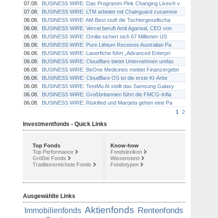
07.08.
BUSINESS WIRE: Das Programm Pink Changing Lives® v
07.08.
BUSINESS WIRE: LTM arbeitet mit Chainguard zusamme
06.08.
BUSINESS WIRE: AM Best stuft die Tochtergesellscha
06.08.
BUSINESS WIRE: Vercel beruft Amit Agarwal, CEO von
06.08.
BUSINESS WIRE: Omilia sichert sich 67 Millionen US
06.08.
BUSINESS WIRE: Pure Lithium Receives Australian Pa
06.08.
BUSINESS WIRE: Laserfiche führt „Advanced Enterpri
06.08.
BUSINESS WIRE: Cloudflare bietet Unternehmen umfas
06.08.
BUSINESS WIRE: BeOne Medicines meldet Finanzergebn
06.08.
BUSINESS WIRE: Cloudflare OS ist die erste KI-Arbe
06.08.
BUSINESS WIRE: TestMu AI stellt das Samsung Galaxy
06.08.
BUSINESS WIRE: Großbritannien führt die FMCG-Infla
06.08.
BUSINESS WIRE: Riskified und Marqeta gehen eine Pa
1
2
Investmentfonds - Quick Links
Top Fonds
Know-how
Top Performance
Fondslexikon
Größte Fonds
Wissenstest
Traditionsreichste Fonds
Fondstypen
Ausgewählte Links
Aktienfonds
Rentenfonds
Immobilienfonds