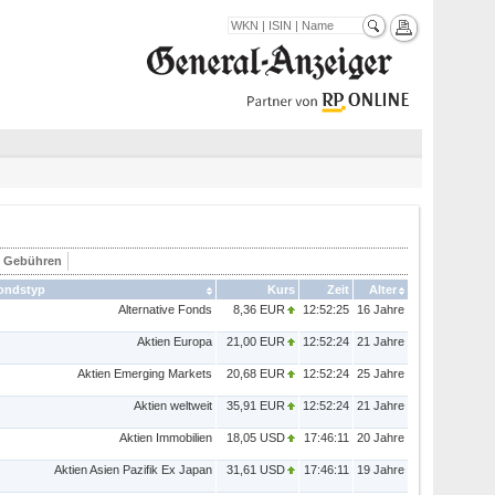
& Gebühren
ondstyp
Kurs
Zeit
Alter
Alternative Fonds
8,36 EUR
12:52:25
16 Jahre
Aktien Europa
21,00 EUR
12:52:24
21 Jahre
Aktien Emerging Markets
20,68 EUR
12:52:24
25 Jahre
Aktien weltweit
35,91 EUR
12:52:24
21 Jahre
Aktien Immobilien
18,05 USD
17:46:11
20 Jahre
Aktien Asien Pazifik Ex Japan
31,61 USD
17:46:11
19 Jahre