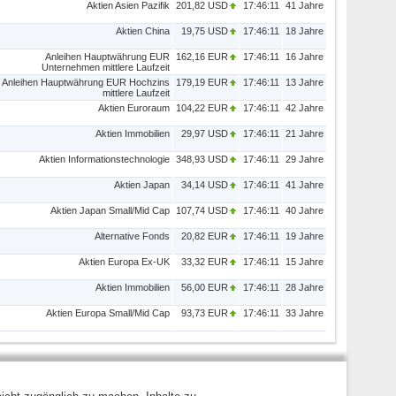
Aktien Asien Pazifik
201,82 USD
17:46:11
41 Jahre
Aktien China
19,75 USD
17:46:11
18 Jahre
Anleihen Hauptwährung EUR
162,16 EUR
17:46:11
16 Jahre
Unternehmen mittlere Laufzeit
Anleihen Hauptwährung EUR Hochzins
179,19 EUR
17:46:11
13 Jahre
mittlere Laufzeit
Aktien Euroraum
104,22 EUR
17:46:11
42 Jahre
Aktien Immobilien
29,97 USD
17:46:11
21 Jahre
Aktien Informationstechnologie
348,93 USD
17:46:11
29 Jahre
Aktien Japan
34,14 USD
17:46:11
41 Jahre
Aktien Japan Small/Mid Cap
107,74 USD
17:46:11
40 Jahre
Alternative Fonds
20,82 EUR
17:46:11
19 Jahre
Aktien Europa Ex-UK
33,32 EUR
17:46:11
15 Jahre
Aktien Immobilien
56,00 EUR
17:46:11
28 Jahre
Aktien Europa Small/Mid Cap
93,73 EUR
17:46:11
33 Jahre