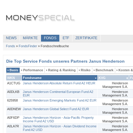
NEWS
MÄRKTE
FONDS
ETF
ZERTIFIKATE
Fonds
»
FondsFinder
»
Fondsschnellsuche
Die Top Service Fonds unseres Partners Janus Henderson
Basis
Performance
Rating & Ranking
Risiko
Benchmark
Kosten 
WKN
Fondsname
KVG
F
A1CTUG
Janus Henderson Absolute Return Fund A2 HEUR
Henderson
Management S.A.
A0DLKB
Janus Henderson Continental European Fund A2
Henderson
EUR
Management S.A.
625958
Janus Henderson Emerging Markets Fund A2 EUR
Henderson
Management S.A.
A0DNEW
Janus Henderson Global Select Fund A2 EUR
Henderson
Management S.A.
A0F6DP
Janus Henderson Horizon - Asia-Pacific Property
Henderson
Income Fund A2 USD
Management S.A.
A0LA7R
Janus Henderson Horizon - Asian Dividend Income
Henderson
Fund A2 USD
Management S.A.