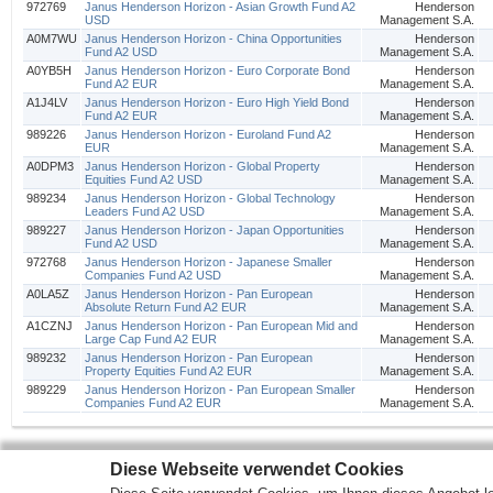
972769
Janus Henderson Horizon - Asian Growth Fund A2
Henderson
USD
Management S.A.
A0M7WU
Janus Henderson Horizon - China Opportunities
Henderson
Fund A2 USD
Management S.A.
A0YB5H
Janus Henderson Horizon - Euro Corporate Bond
Henderson
Fund A2 EUR
Management S.A.
A1J4LV
Janus Henderson Horizon - Euro High Yield Bond
Henderson
Fund A2 EUR
Management S.A.
989226
Janus Henderson Horizon - Euroland Fund A2
Henderson
EUR
Management S.A.
A0DPM3
Janus Henderson Horizon - Global Property
Henderson
Equities Fund A2 USD
Management S.A.
989234
Janus Henderson Horizon - Global Technology
Henderson
Leaders Fund A2 USD
Management S.A.
989227
Janus Henderson Horizon - Japan Opportunities
Henderson
Fund A2 USD
Management S.A.
972768
Janus Henderson Horizon - Japanese Smaller
Henderson
Companies Fund A2 USD
Management S.A.
A0LA5Z
Janus Henderson Horizon - Pan European
Henderson
Absolute Return Fund A2 EUR
Management S.A.
A1CZNJ
Janus Henderson Horizon - Pan European Mid and
Henderson
Large Cap Fund A2 EUR
Management S.A.
989232
Janus Henderson Horizon - Pan European
Henderson
Property Equities Fund A2 EUR
Management S.A.
989229
Janus Henderson Horizon - Pan European Smaller
Henderson
Companies Fund A2 EUR
Management S.A.
Diese Webseite verwendet Cookies