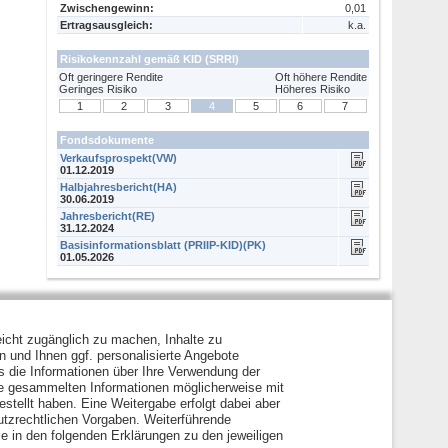
Zwischengewinn:
0,01
Ertragsausgleich:
k.a.
Risikokennzahl gemäß
KID
(SRRI)
Oft geringere Rendite
Oft höhere Rendite
Geringes Risiko
Höheres Risiko
1
2
3
4
5
6
7
Fondsdokumente
Verkaufsprospekt(VW)
01.12.2019
Halbjahresbericht(HA)
30.06.2019
Jahresbericht(RE)
31.12.2024
Basisinformationsblatt (PRIIP-KID)(PK)
01.05.2026
icht zugänglich zu machen, Inhalte zu
en und Ihnen ggf. personalisierte Angebote
s die Informationen über Ihre Verwendung der
ie gesammelten Informationen möglicherweise mit
stellt haben. Eine Weitergabe erfolgt dabei aber
hutzrechtlichen Vorgaben. Weiterführende
e in den folgenden Erklärungen zu den jeweiligen