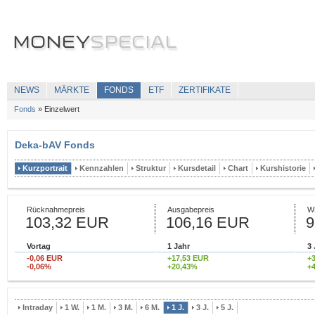
NEWS
MÄRKTE
FONDS
ETF
ZERTIFIKATE
Fonds
»
Einzelwert
Deka-bAV Fonds
Kurzportrait
Kennzahlen
Struktur
Kursdetail
Chart
Kurshistorie
Rücknahmepreis
Ausgabepreis
W
103,32 EUR
106,16 EUR
9
Vortag
1 Jahr
3 
-0,06 EUR
+17,53 EUR
+
-0,06%
+20,43%
+
Intraday
1 W.
1 M.
3 M.
6 M.
1 J.
3 J.
5 J.