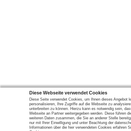
Diese Webseite verwendet Cookies
Diese Seite verwendet Cookies, um Ihnen dieses Angebot le
Mehr Marktdaten und Kurse finden Sie auf
www.finanztreff.de
personalisieren, Ihre Zugriffe auf die Webseite zu analysier
unterbreiten zu können. Hierzu kann es notwendig sein, das
Webseite an Partner weitergegeben werden. Diese führen d
Märkte
Wirtschaft
Optionsscheine
weiteren Daten zusammen, die Sie an anderer Stelle bereitge
Analysen
ETF Fonds
Rohstoffe
nur mit Ihrer Einwilligung und unter Beachtung der datensc
Unternehmen
Anleihen
Informationen über die hier verwendeten Cookies erfahren Si