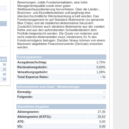
Bewertungen, solide Fundamentaldaten, eine hohe
Managementqualität sowie einer guten
Wettbewerbspositionierung hervorheben. Über die Länder-,
Branchen- und Einzeltitelselektion soll langfristig eine
überdurchschnittliche Wertentwicklung erzielt werden. Das
Fondsmanagement ist auf Standard-Aktienwerte (so genannte
Blue Chips) und die etablierten Aktienmärkte fokussiert.
Zusätzlich können auch attraktive Aktienwerte aus der zweiten
Reihe und aus den aufstrebenden Schwellenländern dem
Portfolio beigemischt werden. Die Quote von notierten und
nicht-notierten Aktienanteilen muss mindestens 61 % des
Fondsvermögens betragen. Darüber hinaus können von einem
Basiswert abgeleitete Finanzinstrumente (Derivate) erworben
werden.
Fondsgebühren
zahl
Ausgabeaufschlag:
2,75%
36
Rücknahmegebühr:
0,00%
10
Verwaltungsgebühr:
1,08%
48
Total Expense Ratio:
--%
35
Informationen zum Kauf - Mindestanlage
Einmalig:
--
Folgende:
--
Steuerliche Angaben
Aktiengewinn:
27,35
Aktiengewinn
(KSTG)
:
25,62
ATE:
0,00
VG:
0,00