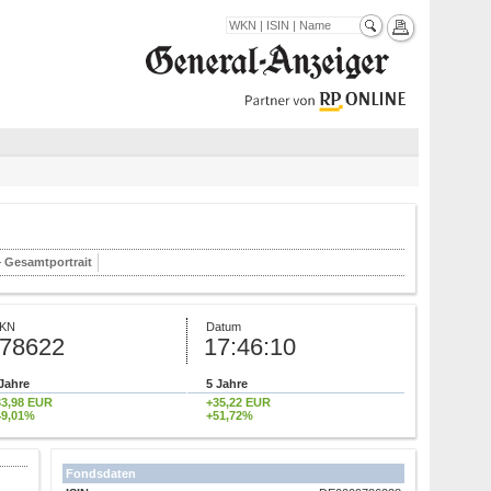
Gesamtportrait
KN
Datum
78622
17:46:10
Jahre
5 Jahre
33,98 EUR
+35,22 EUR
49,01%
+51,72%
Fondsdaten