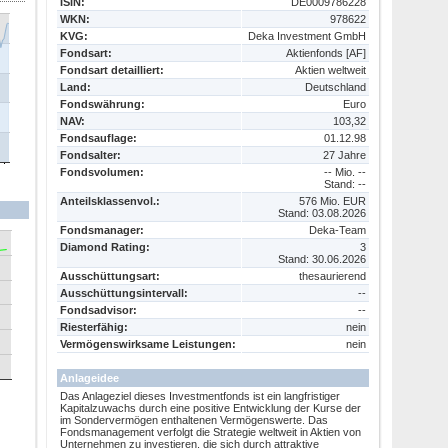
ISIN:
DE0009786228
WKN:
978622
KVG:
Deka Investment GmbH
Fondsart:
Aktienfonds [AF]
Fondsart detailliert:
Aktien weltweit
Land:
Deutschland
Fondswährung:
Euro
NAV:
103,32
Fondsauflage:
01.12.98
Fondsalter:
27 Jahre
Fondsvolumen:
-- Mio. --
Stand: --
Anteilsklassenvol.:
576 Mio. EUR
Stand: 03.08.2026
Fondsmanager:
Deka-Team
Diamond Rating:
3
Stand: 30.06.2026
Ausschüttungsart:
thesaurierend
Ausschüttungsintervall:
--
Fondsadvisor:
--
Riesterfähig:
nein
Vermögenswirksame Leistungen:
nein
Anlageidee
Das Anlageziel dieses Investmentfonds ist ein langfristiger
Kapitalzuwachs durch eine positive Entwicklung der Kurse der
im Sondervermögen enthaltenen Vermögenswerte. Das
Fondsmanagement verfolgt die Strategie weltweit in Aktien von
Unternehmen zu investieren, die sich durch attraktive