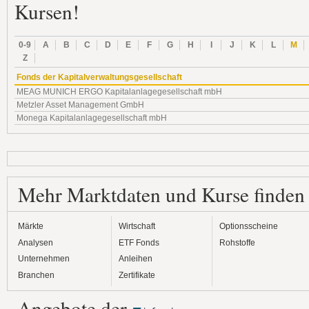
Kursen!
0-9
A
B
C
D
E
F
G
H
I
J
K
L
M
Z
Fonds der Kapitalverwaltungsgesellschaft
MEAG MUNICH ERGO Kapitalanlagegesellschaft mbH
Metzler Asset Management GmbH
Monega Kapitalanlagegesellschaft mbH
Mehr Marktdaten und Kurse finden
Märkte
Wirtschaft
Optionsscheine
Analysen
ETF Fonds
Rohstoffe
Unternehmen
Anleihen
Branchen
Zertifikate
Angebote der