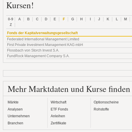
Kursen!
0-9
A
B
C
D
E
F
G
H
I
J
K
L
M
Z
Fonds der Kapitalverwaltungsgesellschaft
Federated International Management Limited
First Private Investment Management KAG mbH
Flossbach von Storch Invest S.A.
FundRock Management Company S.A.
Mehr Marktdaten und Kurse finden
Märkte
Wirtschaft
Optionsscheine
Analysen
ETF Fonds
Rohstoffe
Unternehmen
Anleihen
Branchen
Zertifikate