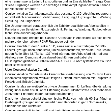
eine nennenswerte Ladung transportieren und im Einsatz bleiben", sagte Coul
"Diese Flugzeuge werden die derzeitige Erstbekämpfungskapazität in Kanada
ein Vielfaches erhöhen."
Coulson Aviation Canada unterstützt das gesamte C-130-Löschflugzeugprog
einschließlich Konstruktion, Zertifizierung, Fertigung, Flugzeugumbau, Wartung
Schulung und Flugbetrieb.
Die Übernahme soll voraussichtlich die Zahl der qualifizierten Arbeitsplätze in
Kanada in den Bereichen Flugzeugtechnik, Fertigung, Wartung, Flugbetrieb u
technische Ausbildung erhöhen.
Die Ankündigung erfolgte bei Cascade Aerospace in Abbotsford, wo sich derzei
mehrere der ehemaligen RCAF-Flugzeuge befinden.
Coulson brachte zudem "Tanker 131", eines seiner einsatzfähigen C-130H-
Löschflugzeuge, nach Abbotsford, um zu demonstrieren, wozu die Hercules in 
neuen Rolle fähig ist. "Tanker 131" wird während der Abbotsford International
Airshow einen Demonstrationsabwurf durchführen und dabei die
Leistungsfähigkeit des 4.000-Gallonen-RADS-XXL-Löschsystems von Coulso
unter Beweis stellen.
Über Coulson Aviation Canada
Coulson Aviation Canada ist die kanadische Niederlassung von Coulson Aviati
einem familiengeführten, weltweit tätigen Luftfahrtunternehmen mit Hauptsitz i
Port Alberni, British Columbia.
Coulson ist das weltweit größte private Unternehmen für Luftbrandbekämpfun
verfügt über mehr als 60 Jahre Erfahrung in der Luftfahrt sowie über mehr als v
Jahrzehnte Erfahrung in der Luftbrandbekämpfung.
Das Unternehmen betreibt eine gemischte Flotte von mehr als 60 Starrflügel- 
Drehflügelflugzeugen und unterstützt damit Behörden in ganz Nordamerika,
Südamerika und Australien.
Coulson entwickelt, fertigt, zertifiziert, betreibt und wartet seine eigenen