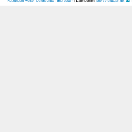
Nutzungshinweise
|
Datenschutz
|
Impressum
| Datenquellen:
boerse-stuttgart.de
,