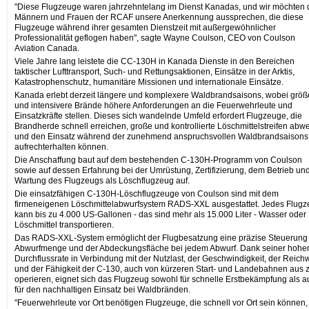
"Diese Flugzeuge waren jahrzehntelang im Dienst Kanadas, und wir möchten
Männern und Frauen der RCAF unsere Anerkennung aussprechen, die diese
Flugzeuge während ihrer gesamten Dienstzeit mit außergewöhnlicher
Professionalität geflogen haben", sagte Wayne Coulson, CEO von Coulson
Aviation Canada.
Viele Jahre lang leistete die CC-130H in Kanada Dienste in den Bereichen
taktischer Lufttransport, Such- und Rettungsaktionen, Einsätze in der Arktis,
Katastrophenschutz, humanitäre Missionen und internationale Einsätze.
Kanada erlebt derzeit längere und komplexere Waldbrandsaisons, wobei größ
und intensivere Brände höhere Anforderungen an die Feuerwehrleute und
Einsatzkräfte stellen. Dieses sich wandelnde Umfeld erfordert Flugzeuge, die
Brandherde schnell erreichen, große und kontrollierte Löschmittelstreifen abw
und den Einsatz während der zunehmend anspruchsvollen Waldbrandsaisons
aufrechterhalten können.
Die Anschaffung baut auf dem bestehenden C-130H-Programm von Coulson
sowie auf dessen Erfahrung bei der Umrüstung, Zertifizierung, dem Betrieb un
Wartung des Flugzeugs als Löschflugzeug auf.
Die einsatzfähigen C-130H-Löschflugzeuge von Coulson sind mit dem
firmeneigenen Löschmittelabwurfsystem RADS-XXL ausgestattet. Jedes Flug
kann bis zu 4.000 US-Gallonen - das sind mehr als 15.000 Liter - Wasser oder
Löschmittel transportieren.
Das RADS-XXL-System ermöglicht der Flugbesatzung eine präzise Steuerung
Abwurfmenge und der Abdeckungsfläche bei jedem Abwurf. Dank seiner hohe
Durchflussrate in Verbindung mit der Nutzlast, der Geschwindigkeit, der Reich
und der Fähigkeit der C-130, auch von kürzeren Start- und Landebahnen aus 
operieren, eignet sich das Flugzeug sowohl für schnelle Erstbekämpfung als 
für den nachhaltigen Einsatz bei Waldbränden.
"Feuerwehrleute vor Ort benötigen Flugzeuge, die schnell vor Ort sein können,