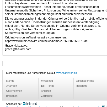
Luftlöschsysteme, darunter die RADS-Produktfamilie von
Löschmittelabwurfsystemen. Dieser integrierte Ansatz ermöglicht es dem
Unternehmen, die Sicherheit, Präzision und Wirksamkeit seiner Flugzeuge un
seiner Brandbekämpfungstechnologie kontinuierlich zu verbessern.
Die Ausgangssprache, in der der Originaltext veröffentlicht wird, ist die offiziell
autorisierte Version. Übersetzungen werden zur besseren Verständigung
mitgeliefert. Nur die Sprachversion, die im Original veröffentlicht wurde, ist
rechtsgültig. Gleichen Sie deshalb Übersetzungen mit der originalen
Sprachversion der Veröffentlichung ab.
Originalversion auf businesswire.com ansehen:
https://www.businesswire.com/news/home/20260807568671/de/
Grace Nakazawa
grace@the-aml.com
Mehr Marktdaten und Kurse finden Sie auf
www.finanztreff.de
Märkte
Wirtschaft
Optionsscheine
Analysen
ETF Fonds
Rohstoffe
Unternehmen
Anleihen
Branchen
Zertifikate
Angebote der