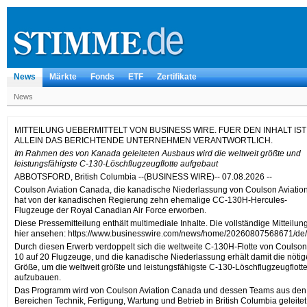
News
Märkte
Fonds
ETF
Zertifikate
News
MITTEILUNG UEBERMITTELT VON BUSINESS WIRE. FUER DEN INHALT IST
ALLEIN DAS BERICHTENDE UNTERNEHMEN VERANTWORTLICH.
Im Rahmen des von Kanada geleiteten Ausbaus wird die weltweit größte und
leistungsfähigste C-130-Löschflugzeugflotte aufgebaut
ABBOTSFORD, British Columbia --(BUSINESS WIRE)-- 07.08.2026 --
Coulson Aviation Canada, die kanadische Niederlassung von Coulson Aviation
hat von der kanadischen Regierung zehn ehemalige CC-130H-Hercules-
Flugzeuge der Royal Canadian Air Force erworben.
Diese Pressemitteilung enthält multimediale Inhalte. Die vollständige Mitteilun
hier ansehen: https://www.businesswire.com/news/home/20260807568671/de/
Durch diesen Erwerb verdoppelt sich die weltweite C-130H-Flotte von Coulso
10 auf 20 Flugzeuge, und die kanadische Niederlassung erhält damit die nötig
Größe, um die weltweit größte und leistungsfähigste C-130-Löschflugzeugflott
aufzubauen.
Das Programm wird von Coulson Aviation Canada und dessen Teams aus den
Bereichen Technik, Fertigung, Wartung und Betrieb in British Columbia geleitet