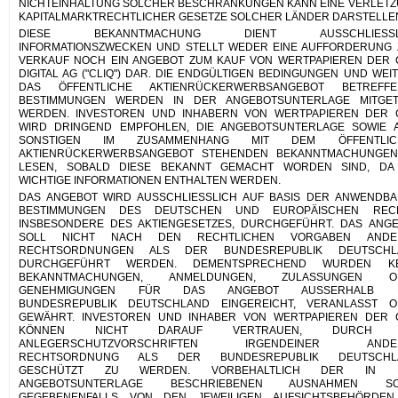
NICHTEINHALTUNG SOLCHER BESCHRÄNKUNGEN KANN EINE VERLET
KAPITALMARKTRECHTLICHER GESETZE SOLCHER LÄNDER DARSTELLE
DIESE BEKANNTMACHUNG DIENT AUSSCHLIESSL
INFORMATIONSZWECKEN UND STELLT WEDER EINE AUFFORDERUNG
VERKAUF NOCH EIN ANGEBOT ZUM KAUF VON WERTPAPIEREN DER 
DIGITAL AG ("CLIQ") DAR. DIE ENDGÜLTIGEN BEDINGUNGEN UND WEI
DAS ÖFFENTLICHE AKTIENRÜCKERWERBSANGEBOT BETREFFE
BESTIMMUNGEN WERDEN IN DER ANGEBOTSUNTERLAGE MITGETE
WERDEN. INVESTOREN UND INHABERN VON WERTPAPIEREN DER 
WIRD DRINGEND EMPFOHLEN, DIE ANGEBOTSUNTERLAGE SOWIE 
SONSTIGEN IM ZUSAMMENHANG MIT DEM ÖFFENTLIC
AKTIENRÜCKERWERBSANGEBOT STEHENDEN BEKANNTMACHUNGEN
LESEN, SOBALD DIESE BEKANNT GEMACHT WORDEN SIND, DA 
WICHTIGE INFORMATIONEN ENTHALTEN WERDEN.
DAS ANGEBOT WIRD AUSSCHLIESSLICH AUF BASIS DER ANWENDB
BESTIMMUNGEN DES DEUTSCHEN UND EUROPÄISCHEN RECH
INSBESONDERE DES AKTIENGESETZES, DURCHGEFÜHRT. DAS ANG
SOLL NICHT NACH DEN RECHTLICHEN VORGABEN ANDE
RECHTSORDNUNGEN ALS DER BUNDESREPUBLIK DEUTSCHL
DURCHGEFÜHRT WERDEN. DEMENTSPRECHEND WURDEN KE
BEKANNTMACHUNGEN, ANMELDUNGEN, ZULASSUNGEN O
GENEHMIGUNGEN FÜR DAS ANGEBOT AUSSERHALB 
BUNDESREPUBLIK DEUTSCHLAND EINGEREICHT, VERANLASST O
GEWÄHRT. INVESTOREN UND INHABER VON WERTPAPIEREN DER 
KÖNNEN NICHT DARAUF VERTRAUEN, DURCH 
ANLEGERSCHUTZVORSCHRIFTEN IRGENDEINER ANDE
RECHTSORDNUNG ALS DER BUNDESREPUBLIK DEUTSCHL
GESCHÜTZT ZU WERDEN. VORBEHALTLICH DER IN 
ANGEBOTSUNTERLAGE BESCHRIEBENEN AUSNAHMEN SO
GEGEBENENFALLS VON DEN JEWEILIGEN AUFSICHTSBEHÖRDEN