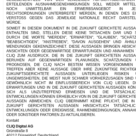
ERTEILENDEN AUSNAHMEGENEHMIGUNGEN SOLL WEDER MITTEL
NOCH UNMITTELBAR EIN ERWERBSANGEBOT IN JE
RECHTSORDNUNGEN UNTERBREITET WERDEN, IN DENEN DIES E
VERSTOSS GEGEN DAS JEWEILIGE NATIONALE RECHT DARSTEL
WÜRDE.
SOWEIT IN DIESEM DOKUMENT IN DIE ZUKUNFT GERICHTETE AUSS
ENTHALTEN SIND, STELLEN DIESE KEINE TATSACHEN DAR UND 
DURCH DIE WORTE "WERDEN", "ERWARTEN", "GLAUBEN", "SCHÄTZ
"BEABSICHTIGEN", "ANSTREBEN", "DAVON AUSGEHEN" UND ÄHNL
WENDUNGEN GEKENNZEICHNET. DIESE AUSSAGEN BRINGEN ABSICH
ANSICHTEN ODER GEGENWÄRTIGE ERWARTUNGEN UND ANNAHMEN
CLIQ ZUM AUSDRUCK. DIE IN DIE ZUKUNFT GERICHTETEN AUSS
BERUHEN AUF GEGENWÄRTIGEN PLANUNGEN, SCHÄTZUNGEN 
PROGNOSEN, DIE CLIQ NACH BESTEM WISSEN VORGENOMMEN H
TREFFEN ABER KEINE AUSSAGE ÜBER IHRE ZUKÜNFTIGE RICHTIGK
ZUKUNFTSGERICHTETE AUSSAGEN UNTERLIEGEN RISIKEN 
UNGEWISSHEITEN, DIE MEIST NUR SCHWER VORHERZUSAGEN SIND
GEWÖHNLICH NICHT IM EINFLUSSBEREICH VON CLIQ LIEGEN. D
ERWARTUNGEN UND IN DIE ZUKUNFT GERICHTETEN AUSSAGEN KÖ
SICH ALS UNZUTREFFEND ERWEISEN UND DIE TATSÄCHLIC
ENTWICKLUNGEN KÖNNEN ERHEBLICH VON IN DIE ZUKUNFT GERICHT
AUSSAGEN ABWEICHEN. CLIQ ÜBERNIMMT KEINE PFLICHT, DIE IN
ZUKUNFT GERICHTETEN AUSSAGEN HINSICHTLICH TATSÄCHLIC
ENTWICKLUNGEN ODER EREIGNISSE, RAHMENBEDINGUNGEN, ANNA
ODER SONSTIGER FAKTOREN ZU AKTUALISIEREN.
Kontakt
CLIQ Digital AG
Grünstraße 8
40212 Düsseldorf, Deutschland