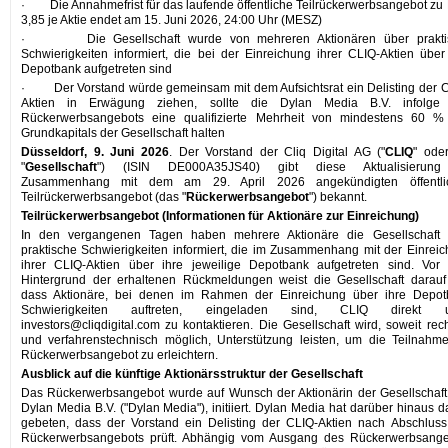
· Die Annahmefrist für das laufende öffentliche Teilrückerwerbsangebot z
3,85 je Aktie endet am 15. Juni 2026, 24:00 Uhr (MESZ)
· Die Gesellschaft wurde von mehreren Aktionären über prakti
Schwierigkeiten informiert, die bei der Einreichung ihrer CLIQ-Aktien über
Depotbank aufgetreten sind
· Der Vorstand würde gemeinsam mit dem Aufsichtsrat ein Delisting der 
Aktien in Erwägung ziehen, sollte die Dylan Media B.V. infolge
Rückerwerbsangebots eine qualifizierte Mehrheit von mindestens 60 %
Grundkapitals der Gesellschaft halten
Düsseldorf, 9. Juni 2026
. Der Vorstand der Cliq Digital AG ("
CLIQ
" ode
"
Gesellschaft
") (ISIN DE000A35JS40) gibt diese Aktualisierun
Zusammenhang mit dem am 29. April 2026 angekündigten öffentli
Teilrückerwerbsangebot (das "
Rückerwerbsangebot
") bekannt.
Teilrückerwerbsangebot (Informationen für Aktionäre zur Einreichung)
In den vergangenen Tagen haben mehrere Aktionäre die Gesellschaft 
praktische Schwierigkeiten informiert, die im Zusammenhang mit der Einrei
ihrer CLIQ-Aktien über ihre jeweilige Depotbank aufgetreten sind. Vor
Hintergrund der erhaltenen Rückmeldungen weist die Gesellschaft darauf
dass Aktionäre, bei denen im Rahmen der Einreichung über ihre Depot
Schwierigkeiten auftreten, eingeladen sind, CLIQ direkt u
investors@cliqdigital.com zu kontaktieren. Die Gesellschaft wird, soweit rech
und verfahrenstechnisch möglich, Unterstützung leisten, um die Teilnah
Rückerwerbsangebot zu erleichtern.
Ausblick auf die künftige Aktionärsstruktur der Gesellschaft
Das Rückerwerbsangebot wurde auf Wunsch der Aktionärin der Gesellschaft
Dylan Media B.V. ("Dylan Media"), initiiert. Dylan Media hat darüber hinaus 
gebeten, dass der Vorstand ein Delisting der CLIQ-Aktien nach Abschlus
Rückerwerbsangebots prüft. Abhängig vom Ausgang des Rückerwerbsange