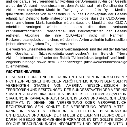
und der daraus resultierenden Entwicklung der Aktionärsstruktur der Gesells
würde der Vorstand - gemeinsam mit dem Aufsichtsrat - ein Delisting der 
Aktien vom regulierten Markt in Erwägung ziehen, falls Dylan Media 
qualifizierte Mehrheit von mindestens 60 % des Grundkapitals der Gesells
erlangt. Ein Delisting hätte insbesondere zur Folge, dass die CLIQ-Aktien 
mehr am offenen Markt handelbar wären, dass die Liquidität der CLIQ-A
erheblich verringert würde und dass die damit verbund
kapitalmarktrechtlichen Transparenz- und Berichtspflichten der Gesells
entfielen. Aktionäre, die ihre CLIQ-Aktien nicht im Rahmen
Rückerwerbsangebots einreichen, würden ihre Aktien weiterhin halten, sollten
jedoch dieser möglichen Folgen bewusst sein.
Die weiteren Einzelheiten des Rückerwerbsangebots sind der auf der Internet
der Gesellschaft (https://cliqdigital.com/investors/) im Bereich "Ne
Aktionärsinformationen" unter der Rubrik "Aktienrückkaufangebot" veröffentli
Angebotsunterlage sowie dem Bundesanzeiger (https://www.bundesanzeige
zu entnehmen.
WICHTIGE HINWEISE:
DIESE MITTEILUNG UND DIE DARIN ENTHALTENEN INFORMATIONEN 
NICHT ZUR VERBREITUNG ODER VERÖFFENTLICHUNG IN DEN ODER IN
VEREINIGTEN STAATEN VON AMERIKA (EINSCHLIESSLICH IH
TERRITORIEN UND BESITZUNGEN, DER BUNDESSTAATEN DER VEREINI
STAATEN VON AMERIKA UND DES DISTRICTS OF COLUMBIA) ("VEREIN
STAATEN"), IN KANADA, IN AUSTRALIEN, IN JAPAN UND ANDEREN LÄN
BESTIMMT, IN DENEN DIE VERBREITUNG ODER VERÖFFENTLIC
RECHTSWIDRIG SEIN KÖNNTE. DIE VERBREITUNG DIESER MITTEI
KANN IN MANCHEN LÄNDERN RECHTLICHEN BESCHRÄNKUN
UNTERLIEGEN UND JEDER, DER IM BESITZ DIESER MITTEILUNG ODER
DARIN IN BEZUG GENOMMENEN INFORMATIONEN IST, SOLLTE SICH 
SOLCHE BESCHRÄNKUNGEN INFORMIEREN UND DIESE EINHALTEN. 