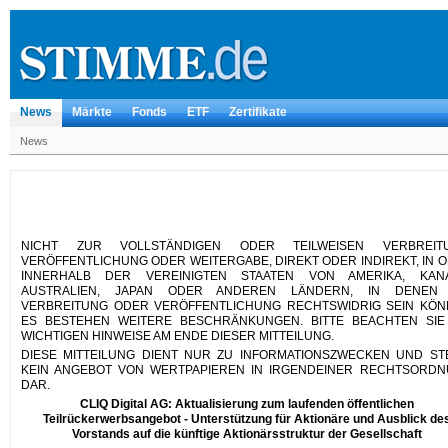
News
Märkte
Fonds
ETF
Zertifikate
News
NICHT ZUR VOLLSTÄNDIGEN ODER TEILWEISEN VERBREITU
VERÖFFENTLICHUNG ODER WEITERGABE, DIREKT ODER INDIREKT, IN 
INNERHALB DER VEREINIGTEN STAATEN VON AMERIKA, KANA
AUSTRALIEN, JAPAN ODER ANDEREN LÄNDERN, IN DENEN 
VERBREITUNG ODER VERÖFFENTLICHUNG RECHTSWIDRIG SEIN KÖN
ES BESTEHEN WEITERE BESCHRÄNKUNGEN. BITTE BEACHTEN SIE
WICHTIGEN HINWEISE AM ENDE DIESER MITTEILUNG.
DIESE MITTEILUNG DIENT NUR ZU INFORMATIONSZWECKEN UND ST
KEIN ANGEBOT VON WERTPAPIEREN IN IRGENDEINER RECHTSORD
DAR.
CLIQ Digital AG: Aktualisierung zum laufenden öffentlichen
Teilrückerwerbsangebot - Unterstützung für Aktionäre und Ausblick de
Vorstands auf die künftige Aktionärsstruktur der Gesellschaft