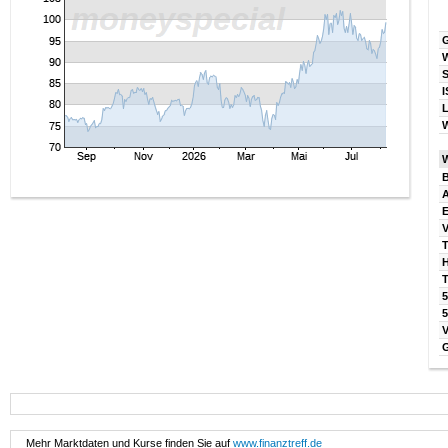
I
W
B
V
T
T
5
Mehr Marktdaten und Kurse finden Sie auf
www.finanztreff.de