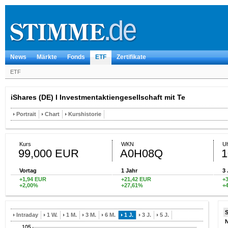
News
Märkte
Fonds
ETF
Zertifikate
ETF
iShares (DE) I Investmentaktiengesellschaft mit Te
Portrait
Chart
Kurshistorie
Kurs
WKN
Uh
99,000 EUR
A0H08Q
1
Vortag
1 Jahr
3 
+1,94 EUR
+21,42 EUR
+
+2,00%
+27,61%
+
Intraday
1 W.
1 M.
3 M.
6 M.
1 J.
3 J.
5 J.