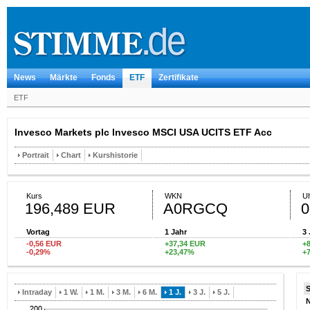
News
Märkte
Fonds
ETF
Zertifikate
ETF
Invesco Markets plc Invesco MSCI USA UCITS ETF Acc
Portrait
Chart
Kurshistorie
Kurs
WKN
Uh
196,489 EUR
A0RGCQ
0
Vortag
1 Jahr
3 
-0,56 EUR
+37,34 EUR
+
-0,29%
+23,47%
+
Intraday
1 W.
1 M.
3 M.
6 M.
1 J.
3 J.
5 J.