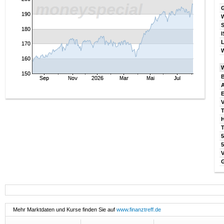
I
W
B
V
T
T
5
Mehr Marktdaten und Kurse finden Sie auf
www.finanztreff.de