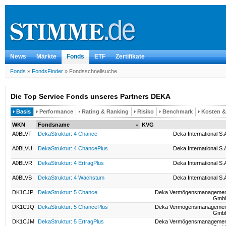
News
Märkte
Fonds
ETF
Zertifikate
Fonds
»
FondsFinder
»
Fondsschnellsuche
Die Top Service Fonds unseres Partners DEKA
Basis
Performance
Rating & Ranking
Risiko
Benchmark
Kosten 
WKN
Fondsname
KVG
A0BLVT
DekaStruktur: 4 Chance
Deka International S.
A0BLVU
DekaStruktur: 4 ChancePlus
Deka International S.
A0BLVR
DekaStruktur: 4 ErtragPlus
Deka International S.
A0BLVS
DekaStruktur: 4 Wachstum
Deka International S.
DK1CJP
DekaStruktur: 5 Chance
Deka Vermögensmanagemen
Gmb
DK1CJQ
DekaStruktur: 5 ChancePlus
Deka Vermögensmanagemen
Gmb
DK1CJM
DekaStruktur: 5 ErtragPlus
Deka Vermögensmanagemen