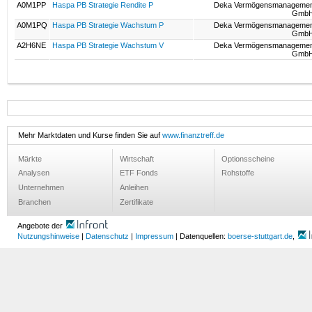
A0M1PP
Haspa PB Strategie Rendite P
Deka Vermögensmanagemen
GmbH
A0M1PQ
Haspa PB Strategie Wachstum P
Deka Vermögensmanagemen
GmbH
A2H6NE
Haspa PB Strategie Wachstum V
Deka Vermögensmanagemen
GmbH
Mehr Marktdaten und Kurse finden Sie auf
www.finanztreff.de
Märkte
Wirtschaft
Optionsscheine
Analysen
ETF Fonds
Rohstoffe
Unternehmen
Anleihen
Branchen
Zertifikate
Angebote der
Nutzungshinweise
|
Datenschutz
|
Impressum
| Datenquellen:
boerse-stuttgart.de
,