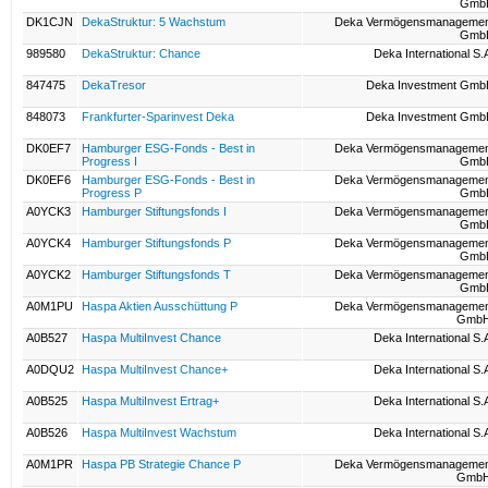
Gmb
DK1CJN
DekaStruktur: 5 Wachstum
Deka Vermögensmanagemen
Gmb
989580
DekaStruktur: Chance
Deka International S.
847475
DekaTresor
Deka Investment Gm
848073
Frankfurter-Sparinvest Deka
Deka Investment Gm
DK0EF7
Hamburger ESG-Fonds - Best in
Deka Vermögensmanagemen
Progress I
Gmb
DK0EF6
Hamburger ESG-Fonds - Best in
Deka Vermögensmanagemen
Progress P
Gmb
A0YCK3
Hamburger Stiftungsfonds I
Deka Vermögensmanagemen
Gmb
A0YCK4
Hamburger Stiftungsfonds P
Deka Vermögensmanagemen
Gmb
A0YCK2
Hamburger Stiftungsfonds T
Deka Vermögensmanagemen
Gmb
A0M1PU
Haspa Aktien Ausschüttung P
Deka Vermögensmanagemen
GmbH
A0B527
Haspa MultiInvest Chance
Deka International S.
A0DQU2
Haspa MultiInvest Chance+
Deka International S.
A0B525
Haspa MultiInvest Ertrag+
Deka International S.
A0B526
Haspa MultiInvest Wachstum
Deka International S.
A0M1PR
Haspa PB Strategie Chance P
Deka Vermögensmanagemen
GmbH