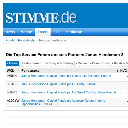
News
Märkte
Fonds
ETF
Zertifikate
Fonds
»
FondsFinder
»
Fondsschnellsuche
Die Top Service Fonds unseres Partners Janus Henderson 2
Basis
Performance
Rating & Ranking
Risiko
Benchmark
Kosten 
WKN
Fondsname
KVG
935590
Janus Henderson Capital Funds plc Global Life Sciences Fund A
921652
Janus Henderson Capital Funds plc US Forty Fund A
588443
Janus Henderson Capital Funds plc US Small-Mid Cap Value Fund A
A12CYW
Janus Henderson Capital Funds plc Absolute Return Income
Opportunities Fund A USD