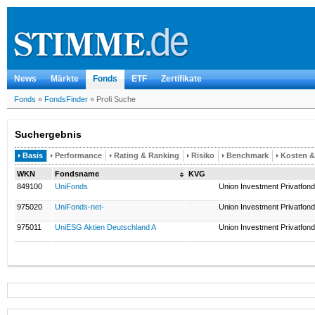
News
Märkte
Fonds
ETF
Zertifikate
Fonds
»
FondsFinder
»
Profi Suche
Suchergebnis
Basis
Performance
Rating & Ranking
Risiko
Benchmark
Kosten 
WKN
Fondsname
KVG
849100
UniFonds
Union Investment Privatfon
975020
UniFonds-net-
Union Investment Privatfon
975011
UniESG Aktien Deutschland A
Union Investment Privatfon