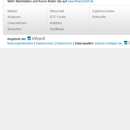
Mehr Marktdaten und Kurse finden Sie auf
www.finanztreff.de
Märkte
Wirtschaft
Optionsscheine
Analysen
ETF Fonds
Rohstoffe
Unternehmen
Anleihen
Branchen
Zertifikate
Angebote der
Nutzungshinweise
|
Datenschutz
|
Impressum
| Datenquellen:
boerse-stuttgart.de
,