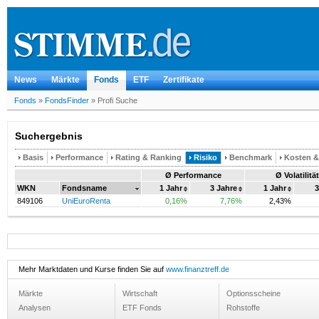
News
Märkte
Fonds
ETF
Zertifikate
Fonds
»
FondsFinder
»
Profi Suche
Suchergebnis
Basis
Performance
Rating & Ranking
Risiko
Benchmark
Kosten 
Ø Performance
Ø Volatilität
WKN
Fondsname
1 Jahr
3 Jahre
1 Jahr
3
849106
UniEuroRenta
0,16%
7,76%
2,43%
Mehr Marktdaten und Kurse finden Sie auf
www.finanztreff.de
Märkte
Wirtschaft
Optionsscheine
Analysen
ETF Fonds
Rohstoffe