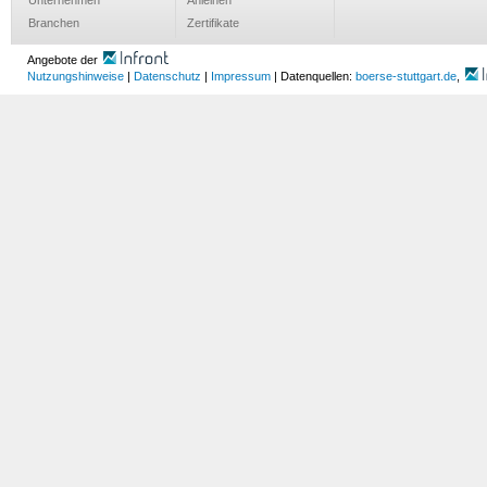
Unternehmen
Anleihen
Branchen
Zertifikate
Angebote der
Nutzungshinweise
|
Datenschutz
|
Impressum
| Datenquellen:
boerse-stuttgart.de
,