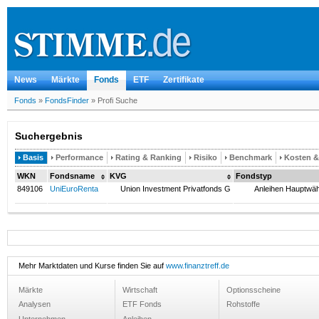
News
Märkte
Fonds
ETF
Zertifikate
Fonds
»
FondsFinder
»
Profi Suche
Suchergebnis
Basis
Performance
Rating & Ranking
Risiko
Benchmark
Kosten 
WKN
Fondsname
KVG
Fondstyp
849106
UniEuroRenta
Union Investment Privatfonds G
Anleihen Hauptwähr
Mehr Marktdaten und Kurse finden Sie auf
www.finanztreff.de
Märkte
Wirtschaft
Optionsscheine
Analysen
ETF Fonds
Rohstoffe