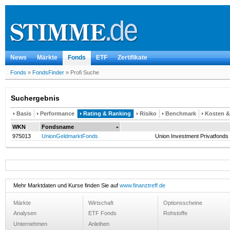
News
Märkte
Fonds
ETF
Zertifikate
Fonds
»
FondsFinder
»
Profi Suche
Suchergebnis
Basis
Performance
Rating & Ranking
Risiko
Benchmark
Kosten 
WKN
Fondsname
975013
UnionGeldmarktFonds
Union Investment Privatfond
Mehr Marktdaten und Kurse finden Sie auf
www.finanztreff.de
Märkte
Wirtschaft
Optionsscheine
Analysen
ETF Fonds
Rohstoffe
Unternehmen
Anleihen