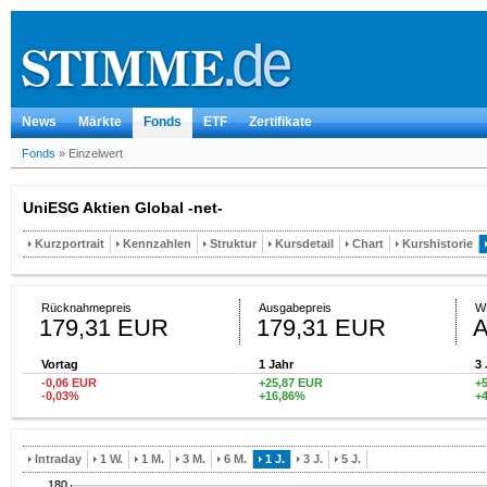
News
Märkte
Fonds
ETF
Zertifikate
Fonds
»
Einzelwert
UniESG Aktien Global -net-
Kurzportrait
Kennzahlen
Struktur
Kursdetail
Chart
Kurshistorie
Rücknahmepreis
Ausgabepreis
W
179,31 EUR
179,31 EUR
Vortag
1 Jahr
3 
-0,06 EUR
+25,87 EUR
+
-0,03%
+16,86%
+
Intraday
1 W.
1 M.
3 M.
6 M.
1 J.
3 J.
5 J.