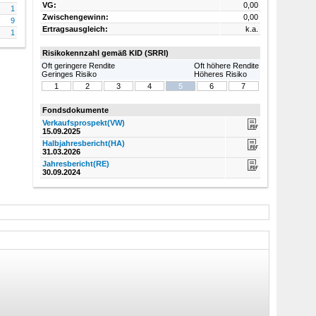
VG:
0,00
1
Zwischengewinn:
0,00
9
Ertragsausgleich:
k.a.
1
Risikokennzahl gemäß
KID
(SRRI)
Oft geringere Rendite
Oft höhere Rendite
Geringes Risiko
Höheres Risiko
1
2
3
4
5
6
7
Fondsdokumente
Verkaufsprospekt(VW)
15.09.2025
Halbjahresbericht(HA)
31.03.2026
Jahresbericht(RE)
30.09.2024