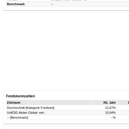
Benchmark:
--
Fondskennzahlen
Zeitraum
lfd. Jahr
Durchschnitt [Kategorie Fondsart]:
12,67%
UniESG Aktien Global -net-:
10,94%
-- [Benchmark]:
--%