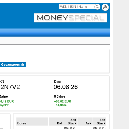
Gesamtportrait
KN
Datum
A2N7V2
06.08.26
Jahre
5 Jahre
56,42 EUR
+53,02 EUR
45,91%
+41,98%
Zeit
Zeit
Börse
Bid
Stück
Ask
Stück
06.08.26
06.08.26