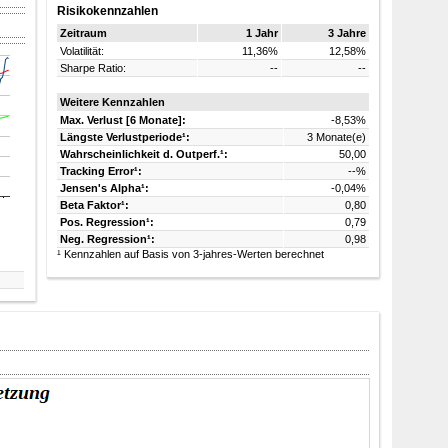
Risikokennzahlen
Zeitraum
1 Jahr
3 Jahre
Volatilität:
11,36%
12,58%
Sharpe Ratio:
--
--
Weitere Kennzahlen
Max. Verlust [6 Monate]:
-8,53%
Längste Verlustperiode¹:
3 Monate(e)
Wahrscheinlichkeit d. Outperf.¹:
50,00
Tracking Error¹:
--%
Jensen's Alpha¹:
-0,04%
Beta Faktor¹:
0,80
Pos. Regression¹:
0,79
Neg. Regression¹:
0,98
¹ Kennzahlen auf Basis von 3-jahres-Werten berechnet