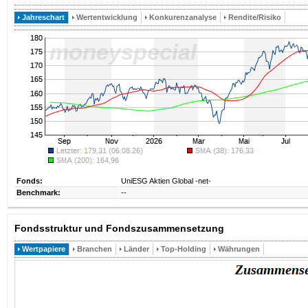
Jahreschart
Wertentwicklung
Konkurenzanalyse
Rendite/Risiko
Fonds:
UniESG Aktien Global -net-
Benchmark:
--
Fondsstruktur und Fondszusammensetzung
Wertpapiere
Branchen
Länder
Top-Holding
Währungen