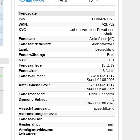
Investmentfonds
179,31
179,31
--
--
Fondsdaten
ISIN:
DE000A2N7V22
WKN:
A2N7V2
KVG:
Union Investment Privatfonds
GmbH
Fondsart:
Aktienfonds [AF]
Fondsart detailliert:
Aktien weltweit
Land:
Deutschland
Fondswährung:
Euro
NAV:
179,31
Fondsauflage:
15.11.19
Fondsalter:
6 Jahre
Fondsvolumen:
7.490 Mio. EUR
Stand: 04.08.2026
Anteilsklassenvol.:
2.513 Mio. EUR
Stand: 05.08.2026
Fondsmanager:
Daniel Ceccarelli
Diamond Rating:
3
Stand: 30.06.2026
Ausschüttungsart:
ausschüttend
Ausschüttungsintervall:
--
Fondsadvisor:
--
Riesterfähig:
nein
Vermögenswirksame
nein
Leistungen: