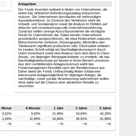
Anlageidee
Der Fonds investiert weltweit in Aktien von Unternehmen, die
einem klar definierten Anforderungskatalog entsprechen
müssen. Die Unternehmen durchlaufen ein mehrstufiges
Auswahlverfahren. Im Zentrum des Verfahrens steht die
Umwelt- und Sozialanalyse sowie die Analyse im Hinblick auf
ethische und verantwortungsvolle Unternehmensführung.
Zunächst stellen strenge Ausschlusskriterien die wichtigste
Hürde für Unternehmen dar. Dabei werden Unternehmen
grundsätzlich ausgeschlossen, die etwa Kinderarbeit zulassen,
Menschenrechte verletzen, Rüstungsgüter, Alkoholika oder
Tabakwaren signifikant produzieren oder Glückspiele anbieten.
Im zweiten Schritt erfolgt ein Nachhaltigkeitsresearch durch
Union Investment sowie eine Analyse nach dem Best-in-Class-
Ansatz, um diejenigen Wertpapieranbieter zu ermitteln, die das
Nachhaltigkeitskonzept am besten in ihrem Bereich umsetzen.
Aus dem verbleibenden Anlageuniversum wählt das
Fondsmanagement Einzeltitel nach der Renditechance aus.
Daher bietet der Fonds UniNachhaltig Aktien Global eine
interessante Anlagemöglichkeit für diejenigen Anleger, die
nachhaltige, sowie soziale Verantwortung wahrnehmen wollen,
ohne dabei auf die Chance einer attraktiven Rendite zu
verzichten
1 Monat
6 Monate
1 Jahr
3 Jahre
5 Jahre
0,52%
9,93%
21,98%
54,84%
40,29%
1,04%
11,99%
16,86%
45,91%
41,98%
--%
--%
--%
--%
--%