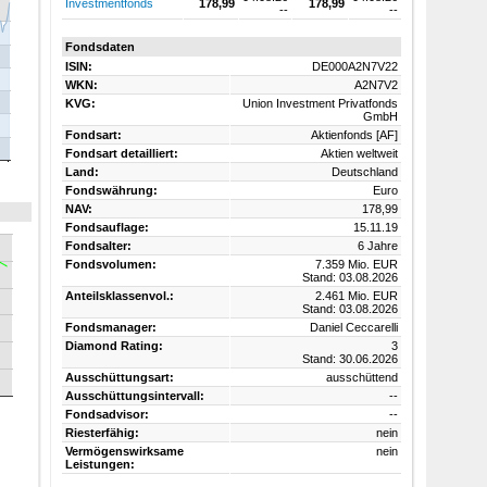
Investmentfonds
178,99
178,99
--
--
Fondsdaten
ISIN:
DE000A2N7V22
WKN:
A2N7V2
KVG:
Union Investment Privatfonds
GmbH
Fondsart:
Aktienfonds [AF]
Fondsart detailliert:
Aktien weltweit
Land:
Deutschland
Fondswährung:
Euro
NAV:
178,99
Fondsauflage:
15.11.19
Fondsalter:
6 Jahre
Fondsvolumen:
7.359 Mio. EUR
Stand: 03.08.2026
Anteilsklassenvol.:
2.461 Mio. EUR
Stand: 03.08.2026
Fondsmanager:
Daniel Ceccarelli
Diamond Rating:
3
Stand: 30.06.2026
Ausschüttungsart:
ausschüttend
Ausschüttungsintervall:
--
Fondsadvisor:
--
Riesterfähig:
nein
Vermögenswirksame
nein
Leistungen: