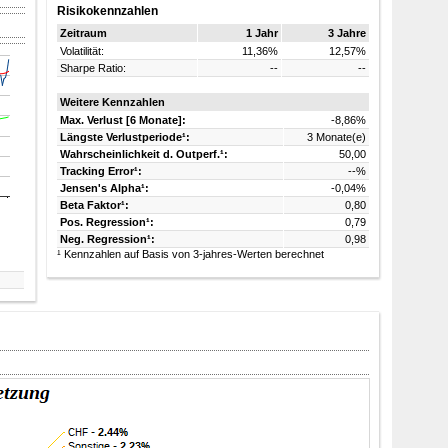
Risikokennzahlen
Zeitraum
1 Jahr
3 Jahre
Volatilität:
11,36%
12,57%
Sharpe Ratio:
--
--
Weitere Kennzahlen
Max. Verlust [6 Monate]:
-8,86%
Längste Verlustperiode¹:
3 Monate(e)
Wahrscheinlichkeit d. Outperf.¹:
50,00
Tracking Error¹:
--%
Jensen's Alpha¹:
-0,04%
Beta Faktor¹:
0,80
Pos. Regression¹:
0,79
Neg. Regression¹:
0,98
¹ Kennzahlen auf Basis von 3-jahres-Werten berechnet