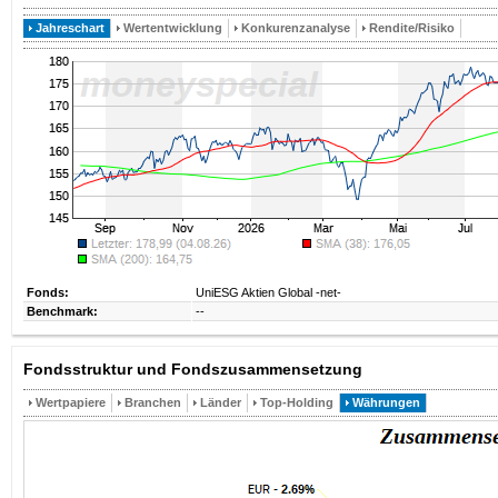
Jahreschart
Wertentwicklung
Konkurenzanalyse
Rendite/Risiko
Fonds:
UniESG Aktien Global -net-
Benchmark:
--
Fondsstruktur und Fondszusammensetzung
Wertpapiere
Branchen
Länder
Top-Holding
Währungen