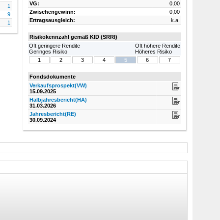
VG:
0,00
1
Zwischengewinn:
0,00
9
Ertragsausgleich:
k.a.
1
Risikokennzahl gemäß
KID
(SRRI)
Oft geringere Rendite
Oft höhere Rendite
Geringes Risiko
Höheres Risiko
1
2
3
4
5
6
7
Fondsdokumente
Verkaufsprospekt(VW)
15.09.2025
Halbjahresbericht(HA)
31.03.2026
Jahresbericht(RE)
30.09.2024