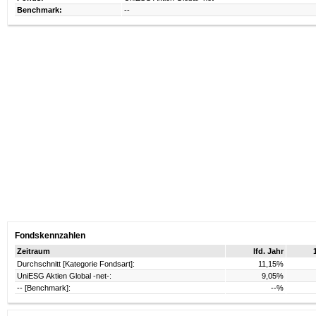
Benchmark:
--
Fondskennzahlen
Zeitraum
lfd. Jahr
Durchschnitt [Kategorie Fondsart]:
11,15%
UniESG Aktien Global -net-:
9,05%
-- [Benchmark]:
--%