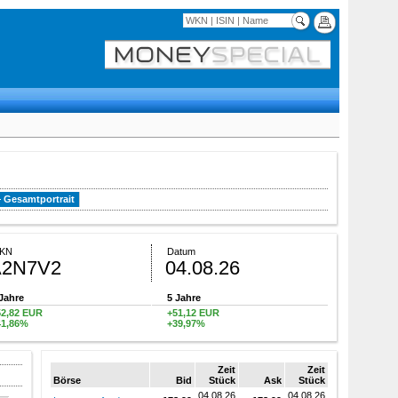
Gesamtportrait
KN
Datum
A2N7V2
04.08.26
Jahre
5 Jahre
52,82 EUR
+51,12 EUR
41,86%
+39,97%
Zeit
Zeit
Börse
Bid
Stück
Ask
Stück
04.08.26
04.08.26