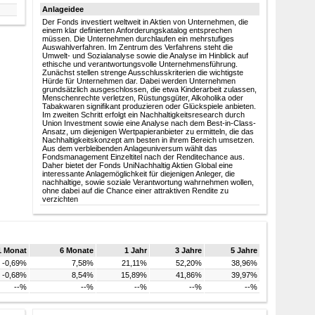
Anlageidee
Der Fonds investiert weltweit in Aktien von Unternehmen, die
einem klar definierten Anforderungskatalog entsprechen
müssen. Die Unternehmen durchlaufen ein mehrstufiges
Auswahlverfahren. Im Zentrum des Verfahrens steht die
Umwelt- und Sozialanalyse sowie die Analyse im Hinblick auf
ethische und verantwortungsvolle Unternehmensführung.
Zunächst stellen strenge Ausschlusskriterien die wichtigste
Hürde für Unternehmen dar. Dabei werden Unternehmen
grundsätzlich ausgeschlossen, die etwa Kinderarbeit zulassen,
Menschenrechte verletzen, Rüstungsgüter, Alkoholika oder
Tabakwaren signifikant produzieren oder Glückspiele anbieten.
Im zweiten Schritt erfolgt ein Nachhaltigkeitsresearch durch
Union Investment sowie eine Analyse nach dem Best-in-Class-
Ansatz, um diejenigen Wertpapieranbieter zu ermitteln, die das
Nachhaltigkeitskonzept am besten in ihrem Bereich umsetzen.
Aus dem verbleibenden Anlageuniversum wählt das
Fondsmanagement Einzeltitel nach der Renditechance aus.
Daher bietet der Fonds UniNachhaltig Aktien Global eine
interessante Anlagemöglichkeit für diejenigen Anleger, die
nachhaltige, sowie soziale Verantwortung wahrnehmen wollen,
ohne dabei auf die Chance einer attraktiven Rendite zu
verzichten
1 Monat
6 Monate
1 Jahr
3 Jahre
5 Jahre
-0,69%
7,58%
21,11%
52,20%
38,96%
-0,68%
8,54%
15,89%
41,86%
39,97%
--%
--%
--%
--%
--%