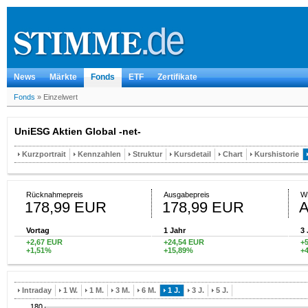
News
Märkte
Fonds
ETF
Zertifikate
Fonds
»
Einzelwert
UniESG Aktien Global -net-
Kurzportrait
Kennzahlen
Struktur
Kursdetail
Chart
Kurshistorie
Rücknahmepreis
Ausgabepreis
W
178,99 EUR
178,99 EUR
Vortag
1 Jahr
3 
+2,67 EUR
+24,54 EUR
+
+1,51%
+15,89%
+
Intraday
1 W.
1 M.
3 M.
6 M.
1 J.
3 J.
5 J.