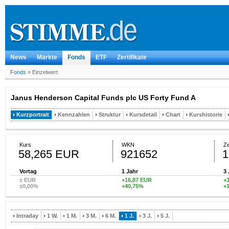
News
Märkte
Fonds
ETF
Zertifikate
Fonds
»
Einzelwert
Janus Henderson Capital Funds plc US Forty Fund A
Kurzportrait
Kennzahlen
Struktur
Kursdetail
Chart
Kurshistorie
Kurs
WKN
Ze
58,265 EUR
921652
1
Vortag
1 Jahr
3 
± EUR
+16,87 EUR
+
±0,00%
+40,75%
+
Intraday
1 W.
1 M.
3 M.
6 M.
1 J.
3 J.
5 J.