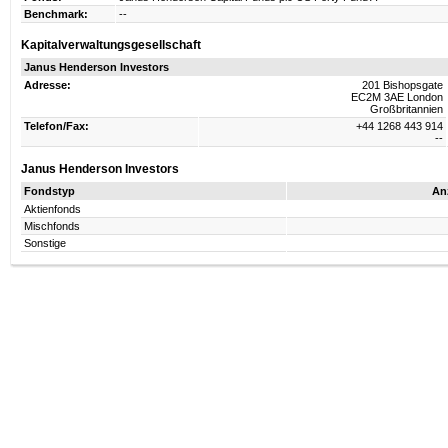
Benchmark:
--
Kapitalverwaltungsgesellschaft
Janus Henderson Investors
Adresse:
201 Bishopsgate
EC2M 3AE London
Großbritannien
Telefon/Fax:
+44 1268 443 914
--
Janus Henderson Investors
Fondstyp
An
Aktienfonds
Mischfonds
Sonstige