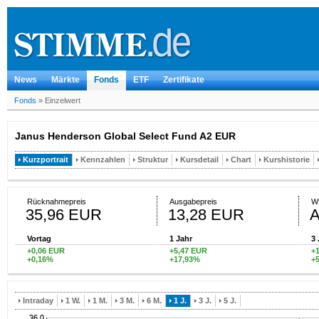
News
Märkte
Fonds
ETF
Zertifikate
Fonds
»
Einzelwert
Janus Henderson Global Select Fund A2 EUR
Kurzportrait
Kennzahlen
Struktur
Kursdetail
Chart
Kurshistorie
Rücknahmepreis
Ausgabepreis
W
35,96 EUR
13,28 EUR
Vortag
1 Jahr
3 
+0,06 EUR
+5,47 EUR
+
+0,16%
+17,93%
+
Intraday
1 W.
1 M.
3 M.
6 M.
1 J.
3 J.
5 J.